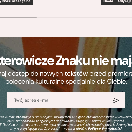
y znaki szczególne
Illiada
Odyseja
terowicze Znaku nie m
ymaj dostęp do nowych tekstów przed premierą, 
polecenia kulturalne specjalnie dla Ciebie.
s e-mail informacje o promocjach, produktach, usługach oferowanych przez wydawnictwo
Mam świadomość, że zgoda jest dobrowolna i mogę ją w każdej chwili wycofać.
 ZNAK sp. z o.o., dane osobowe będą przetwarzane w celach marketingowych. Szczegół
w tym przysługujących Ci prawach, można znaleźć w
Polityce Prywatności
.