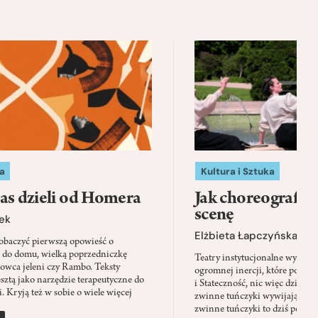
a
Kultura i Sztuka
as dzieli od Homera
Jak choreografia
scenę
ek
Elżbieta Łapczyńska
baczyć pierwszą opowieść o
 do domu, wielką poprzedniczkę
Teatry instytucjonalne wyobra
Łowca jeleni czy Rambo. Teksty
ogromnej inercji, które ponad 
sztą jako narzędzie terapeutyczne do
i Stateczność, nic więc dziwne
. Kryją też w sobie o wiele więcej
zwinne tuńczyki wywijają zach
zwinne tuńczyki to dziś perfor