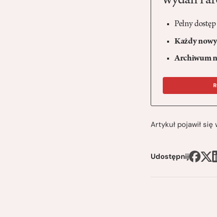
wydań i a
Pełny dostęp
Każdy nowy 
Archiwum n
R
Artykuł pojawił si
Udostępnij