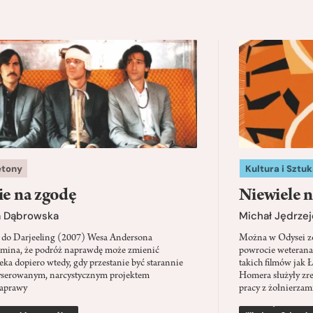
etony
Kultura i Sztuk
ie na zgodę
Niewiele n
a Dąbrowska
Michał Jędrzej
 do Darjeeling (2007) Wesa Andersona
Można w Odysei zo
mina, że podróż naprawdę może zmienić
powrocie weterana
eka dopiero wtedy, gdy przestanie być starannie
takich filmów jak 
serowanym, narcystycznym projektem
Homera służyły zre
aprawy
pracy z żołnierzami