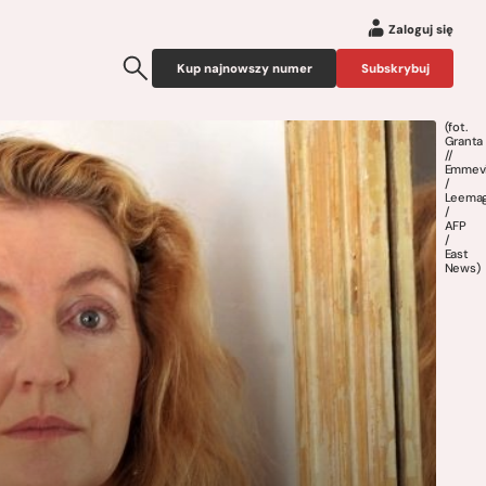
Zaloguj się
Kup najnowszy numer
Subskrybuj
(fot.
Granta
//
Emmev
/
Leema
/
AFP
/
East
News)