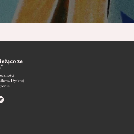
ieżąco ze
m”
eczności
nikow. Dysktuj
gronie