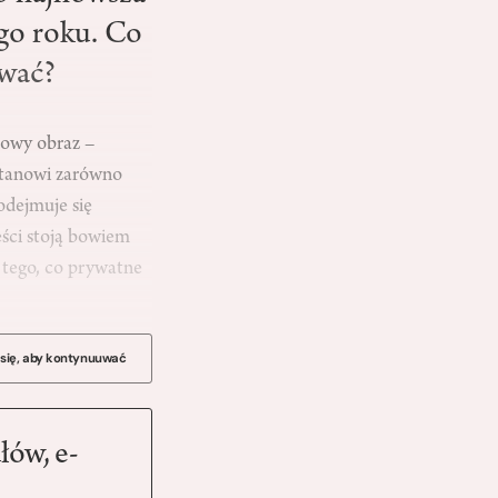
ego roku. Co
ewać?
powy obraz –
 stanowi zarówno
odejmuje się
eści stoją bowiem
 tego, co prywatne
 się, aby kontynuuwać
łów, e-