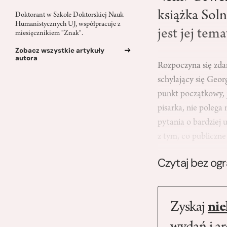
książka Sol
Doktorant w Szkole Doktorskiej Nauk
Humanistycznych UJ, współpracuje z
jest jej te
miesięcznikiem "Znak".
Zobacz wszystkie artykuły
autora
Rozpoczyna się zdan
schylający się Geor
punkt początkowy, j
pisarka, nie polega
pytania o bardziej 
z tym, co publiczn
Czytaj bez og
Zyskaj
nie