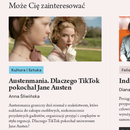
Może Cię zainteresować
Kultura i Sztuka
Feli
Austenmania. Dlaczego TikTok
Ind
pokochał Jane Austen
Dian
Anna Śliwińska
Pociąg
przypo
Austenmania graniczy dziś niemal z szaleństwem, które
człowi
nakłania do zakupu osobliwych, niekoniecznie
wyreży
przydatnych gadżetów, organizacji przyjęć i cosplayów w
samon
stylu regencji. Dlaczego TikTok pokochał uniwersum
Jane Austen?