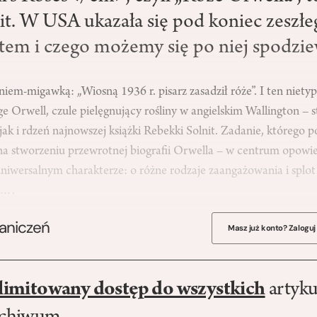
nit. W USA ukazała się pod koniec zeszł
matem i czego możemy się po niej spodzi
iem-migawką: „Wiosną 1936 r. pisarz zasadził róże”. I ten niety
ge Orwell, czule pielęgnujący rośliny w angielskim Wallington –
ak i rdzeń najnowszej książki Rebekki Solnit. Zadanie, którego p
 na stworzeniu przewrotnej biografii Orwella – w centrum opowi
uniwersalnym charakterze: o różne rodzaje zaangażowania i splot
e….
raniczeń
Masz już konto? Zaloguj
limitowany dostęp do wszystkich
artyku