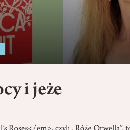
a
cy i jeże
s Roses</em>, czyli „Róże Orwella”, t