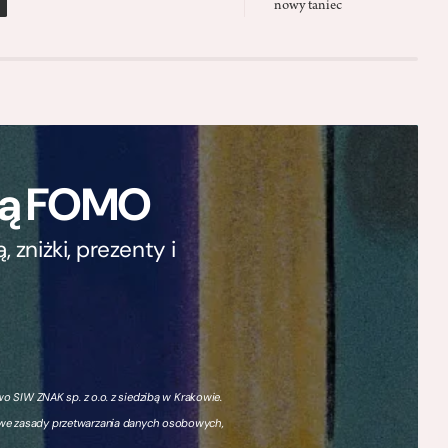
nowy taniec
ają FOMO
zniżki, prezenty i
 SIW ZNAK sp. z o.o. z siedzibą w Krakowie.
owe zasady przetwarzania danych osobowych,