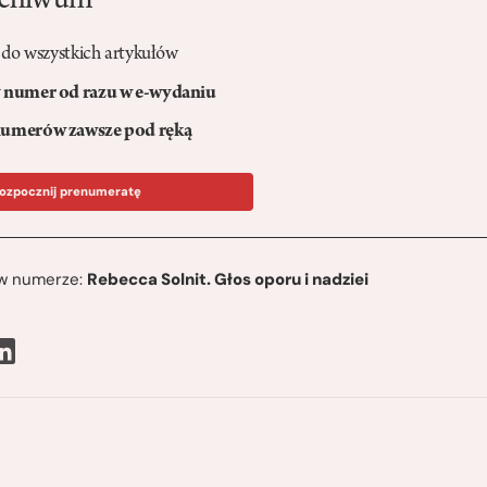
rchiwum
 do wszystkich artykułów
numer od razu w e-wydaniu
umerów zawsze pod ręką
ozpocznij prenumeratę
ę w numerze:
Rebecca Solnit. Głos oporu i nadziei