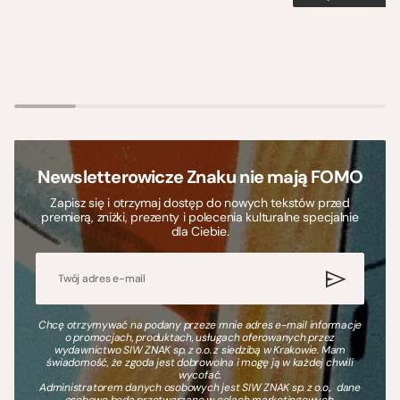
Newsletterowicze Znaku nie mają FOMO
Zapisz się i otrzymaj dostęp do nowych tekstów przed
premierą, zniżki, prezenty i polecenia kulturalne specjalnie
dla Ciebie.
Chcę otrzymywać na podany przeze mnie adres e-mail informacje
o promocjach, produktach, usługach oferowanych przez
wydawnictwo SIW ZNAK sp. z o.o. z siedzibą w Krakowie. Mam
świadomość, że zgoda jest dobrowolna i mogę ją w każdej chwili
wycofać.
Administratorem danych osobowych jest SIW ZNAK sp. z o.o., dane
osobowe będą przetwarzane w celach marketingowych.