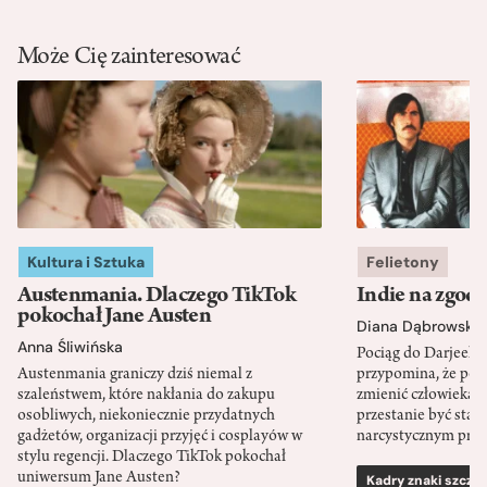
Może Cię zainteresować
Kultura i Sztuka
Felietony
Austenmania. Dlaczego TikTok
Indie na zgod
pokochał Jane Austen
Diana Dąbrowska
Anna Śliwińska
Pociąg do Darjeeli
Austenmania graniczy dziś niemal z
przypomina, że po
szaleństwem, które nakłania do zakupu
zmienić człowieka d
osobliwych, niekoniecznie przydatnych
przestanie być sta
gadżetów, organizacji przyjęć i cosplayów w
narcystycznym pro
stylu regencji. Dlaczego TikTok pokochał
uniwersum Jane Austen?
Kadry znaki szcze