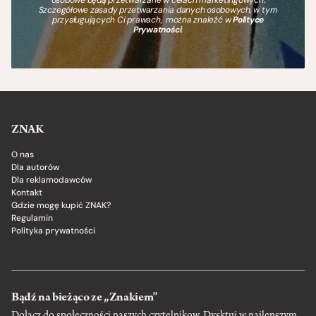
Szczegółowe zasady przetwarzania danych osobowych, w tym
przysługujących Ci prawach, można znaleźć w
Polityce
Prywatności
.
ZNAK
O nas
Dla autorów
Dla reklamodawców
Kontakt
Gdzie mogę kupić ZNAK?
Regulamin
Polityka prywatności
Bądź na bieżąco ze „Znakiem”
Dołącz do społeczności naszych czytelnikow. Dysktuj w najlepszym