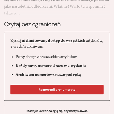
czymś, co mnie cieszy. Na pewno nie miałam takiego poczucia
jako nastoletnia odbior­czyni. Właśnie! Warto tu wspomnieć
także o…
Czytaj bez ograniczeń
Zyskaj
nielimitowany dostęp do wszystkich
artykułów,
e-wydań i archiwum
Pełny dostęp do wszystkich artykułów
Każdy nowy numer od razu w e-wydaniu
Archiwum numerów zawsze pod ręką
Rozpocznij prenumeratę
Masz już konto? Zaloguj się, aby kontynuuwać