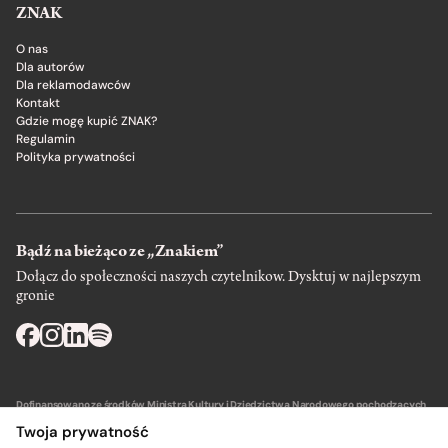
ZNAK
O nas
Dla autorów
Dla reklamodawców
Kontakt
Gdzie mogę kupić ZNAK?
Regulamin
Polityka prywatności
Bądź na bieżąco ze „Znakiem”
Dołącz do społeczności naszych czytelnikow. Dysktuj w najlepszym
gronie
Dofinansowano ze środków Ministra Kultury i Dziedzictwa Narodowego pochodzących
z Funduszu Promocji Kultury – państwowego funduszu celowego.
Twoja prywatność