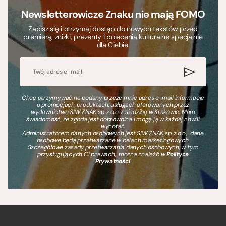
Newsletterowicze Znaku nie mają FOMO
Zapisz się i otrzymaj dostęp do nowych tekstów przed
premierą, zniżki, prezenty i polecenia kulturalne specjalnie
dla Ciebie.
Chcę otrzymywać na podany przeze mnie adres e-mail informacje
o promocjach, produktach, usługach oferowanych przez
wydawnictwo SIW ZNAK sp. z o.o. z siedzibą w Krakowie. Mam
świadomość, że zgoda jest dobrowolna i mogę ją w każdej chwili
wycofać.
Administratorem danych osobowych jest SIW ZNAK sp. z o.o., dane
osobowe będą przetwarzane w celach marketingowych.
Szczegółowe zasady przetwarzania danych osobowych, w tym
przysługujących Ci prawach, można znaleźć w
Polityce
Prywatności
.