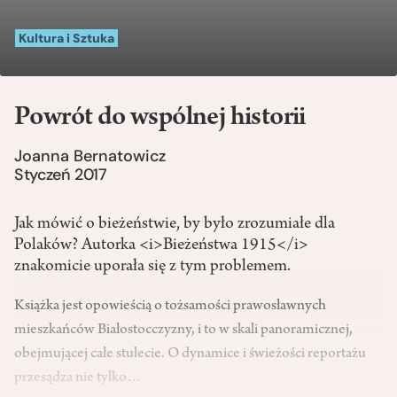
Kultura i Sztuka
Powrót do wspólnej historii
Joanna Bernatowicz
Styczeń 2017
Jak mówić o bieżeństwie, by było zrozumiałe dla
Polaków? Autorka <i>Bieżeństwa 1915</i>
znakomicie uporała się z tym problemem.
Książka jest opowieścią o tożsamości prawosławnych
mieszkańców Białostocczyzny, i to w skali panoramicznej,
obejmującej całe stulecie. O dynamice i świeżości reportażu
przesądza nie tylko…