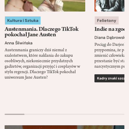
Kultura i Sztuka
Felietony
Austenmania. Dlaczego TikTok
Indie na zgod
pokochał Jane Austen
Diana Dąbrowska
Anna Śliwińska
Pociąg do Darjeeli
Austenmania graniczy dziś niemal z
przypomina, że po
szaleństwem, które nakłania do zakupu
zmienić człowieka d
osobliwych, niekoniecznie przydatnych
przestanie być sta
gadżetów, organizacji przyjęć i cosplayów w
narcystycznym pro
stylu regencji. Dlaczego TikTok pokochał
uniwersum Jane Austen?
Kadry znaki szcze