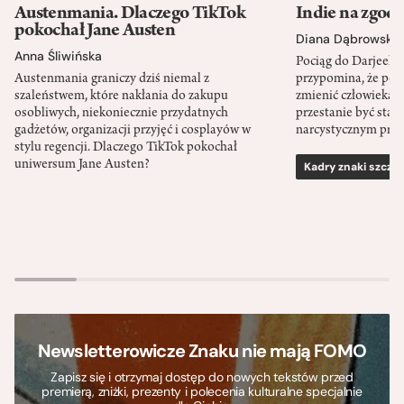
Austenmania. Dlaczego TikTok
Indie na zgod
pokochał Jane Austen
Diana Dąbrowska
Anna Śliwińska
Pociąg do Darjeeli
Austenmania graniczy dziś niemal z
przypomina, że po
szaleństwem, które nakłania do zakupu
zmienić człowieka d
osobliwych, niekoniecznie przydatnych
przestanie być sta
gadżetów, organizacji przyjęć i cosplayów w
narcystycznym pro
stylu regencji. Dlaczego TikTok pokochał
uniwersum Jane Austen?
Kadry znaki szcze
Newsletterowicze Znaku nie mają FOMO
Zapisz się i otrzymaj dostęp do nowych tekstów przed
premierą, zniżki, prezenty i polecenia kulturalne specjalnie