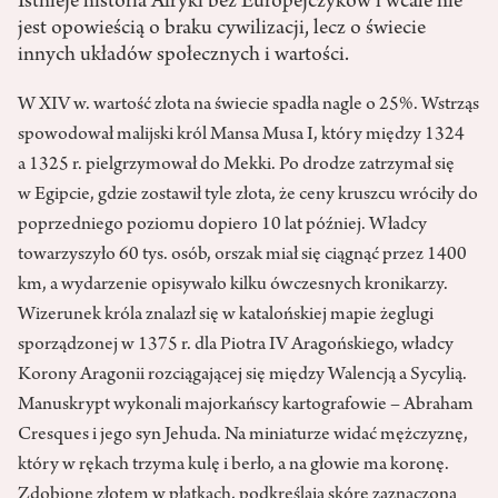
Istnieje historia Afryki bez Europejczyków i wcale nie
jest opowieścią o braku cywilizacji, lecz o świecie
innych układów społecznych i wartości.
W
XIV w. wartość złota na świecie spadła nagle o 25%. Wstrząs
spowodował malijski król Mansa Musa I, który między 1324
a 1325 r. pielgrzymował do Mekki. Po drodze zatrzymał się
w Egipcie, gdzie zostawił tyle złota, że ceny kruszcu wróciły do
poprzedniego poziomu dopiero 10 lat później. Władcy
towarzyszyło 60 tys. osób, orszak miał się ciągnąć przez 1400
km, a wydarzenie opisywało kilku ówczesnych kronikarzy.
Wizerunek króla znalazł się w katalońskiej mapie żeglugi
sporządzonej w 1375 r. dla Piotra IV Aragońskiego, władcy
Korony Aragonii rozciągającej się między Walencją a Sycylią.
Manuskrypt wykonali majorkańscy kartografowie – Abraham
Cresques i jego syn Jehuda. Na miniaturze widać mężczyznę,
który w rękach trzyma kulę i berło, a na głowie ma koronę.
Zdobione złotem w płatkach, podkreślają skórę zaznaczoną