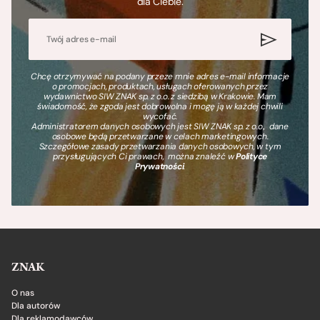
dla Ciebie.
Chcę otrzymywać na podany przeze mnie adres e-mail informacje
o promocjach, produktach, usługach oferowanych przez
wydawnictwo SIW ZNAK sp. z o.o. z siedzibą w Krakowie. Mam
świadomość, że zgoda jest dobrowolna i mogę ją w każdej chwili
wycofać.
Administratorem danych osobowych jest SIW ZNAK sp. z o.o., dane
osobowe będą przetwarzane w celach marketingowych.
Szczegółowe zasady przetwarzania danych osobowych, w tym
przysługujących Ci prawach, można znaleźć w
Polityce
Prywatności
.
ZNAK
O nas
Dla autorów
Dla reklamodawców