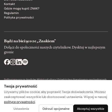
Kontakt
Gdzie mogę kupić ZNAK?
Regulamin
Polityka prywatności
Bądź na bieżąco ze „Znakiem”
Dołącz do społeczności naszych czytelnikow. Dysktuj w najlepszym
gronie
Dofinansowano ze środków Ministra Kultury i Dziedzictwa Narodowego pochodzących
z Funduszu Promocji Kultury – państwowego funduszu celowego.
Twoja prywatność
Używamy plików cookie, aby poprawić Twoje doświadczenia. Możesz
zaakceptować wszystkie lub dostosować ustawienia. Więcej w naszej
polityce prywatności
.
A
A
Wydawca: SIW Znak w Krakowie
Ustawienia
Odrzuć opcjonalne
Akceptuj wszystkie