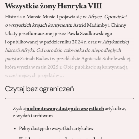
Wszystkie żony Henryka VIII
Historia o Mansie Musie I pojawia się w
Afryce. Opowieści
o wszystkich krajach kontynentu
Astrid Madimby i Chinny
Ukaty przetłumaczonej przez Pawła Szadkowskiego
i opublikowanej w październiku 2024 r. oraz w
Afrykańskiej
historii Afryki. Od narodzin człowieka do niepodległych
państw
Zeinab Badawi w przekładzie Agnieszki Sobolewskiej,
która wyszła w maju 2025 r. Obie publikacje są kontynuacją
wcześniejszych projektów…
Czytaj bez ograniczeń
Zyskaj
nielimitowany dostęp do wszystkich
artykułów,
e-wydań i archiwum
Pełny dostęp do wszystkich artykułów