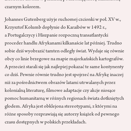
czarnym kolorem.
Johannes Gutenberg użyje ruchomej czcionki w poł. XV w.,
Krzysztof Kolumb dopłynie do Karaibów w 1492 r.,
a Portugalczycy i Hiszpanie rozpoczną transatlantycki
proceder handlu Afrykanami kilkanaście lat później. Trudno
sobie dziś wyobrazić tamten odległy świat. Wydaje się równie
obcy co linie brzegowe na mapie majorkańskich kartografów.
A przecież starali się jak najlepiej pokazać te same kontynenty
co dziś. Pewnie równie trudno jest spojrzeć na Afrykę inaczej
niż za pośrednictwem obrazów latami utrwalanych przez
kolonialną literaturę, filmowe adaptacje czy akcje niosące
pomoc humanitarną w różnych regionach świata dotkniętych
głodem. Afryka jest obklejona stereotypami, z którymi na
różne sposoby rozprawiają się autorzy książek od pewnego
czasu dostępnych w polskich przekładach.