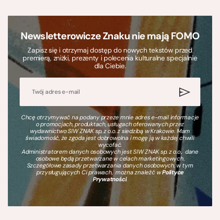
Newsletterowicze Znaku nie mają FOMO
Zapisz się i otrzymaj dostęp do nowych tekstów przed
premierą, zniżki, prezenty i polecenia kulturalne specjalnie
dla Ciebie.
Chcę otrzymywać na podany przeze mnie adres e-mail informacje
o promocjach, produktach, usługach oferowanych przez
wydawnictwo SIW ZNAK sp. z o.o. z siedzibą w Krakowie. Mam
świadomość, że zgoda jest dobrowolna i mogę ją w każdej chwili
wycofać.
Administratorem danych osobowych jest SIW ZNAK sp. z o.o., dane
osobowe będą przetwarzane w celach marketingowych.
Szczegółowe zasady przetwarzania danych osobowych, w tym
przysługujących Ci prawach, można znaleźć w
Polityce
Prywatności
.