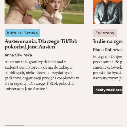
Kultura i Sztuka
Felietony
Austenmania. Dlaczego TikTok
Indie na zgod
pokochał Jane Austen
Diana Dąbrowska
Anna Śliwińska
Pociąg do Darjeeli
Austenmania graniczy dziś niemal z
przypomina, że po
szaleństwem, które nakłania do zakupu
zmienić człowieka d
osobliwych, niekoniecznie przydatnych
przestanie być sta
gadżetów, organizacji przyjęć i cosplayów w
narcystycznym pro
stylu regencji. Dlaczego TikTok pokochał
uniwersum Jane Austen?
Kadry znaki szcze