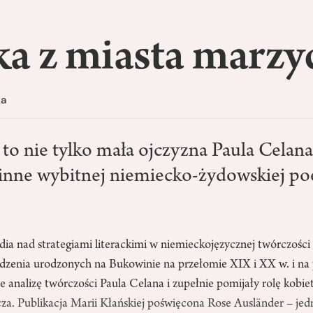
a z miasta marzyc
ka
o nie tylko mała ojczyzna Paula Celana,
inne wybitnej niemiecko-żydowskiej po
ia nad strategiami literackimi w niemieckojęzycznej twórczośc
zenia urodzonych na Bukowinie na przełomie XIX i XX w. i na
 analizę twórczości Paula Celana i zupełnie pomijały rolę kobi
za. Publikacja Marii Kłańskiej poświęcona Rose Ausländer – jed