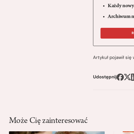
Każdy nowy 
Archiwum n
R
Artykuł pojawił si
Udostępnij
Może Cię zainteresować