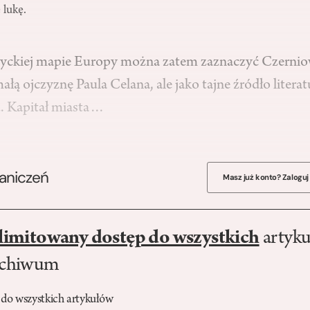
 lukę.
yckiej mapie Europy można zatem zaznaczyć Czernio
ałą ojczyznę Paula Celana, ale jako tajne źródło literat
. Kapitał miasta…
raniczeń
Masz już konto? Zaloguj
limitowany dostęp do wszystkich
artyku
rchiwum
 do wszystkich artykułów