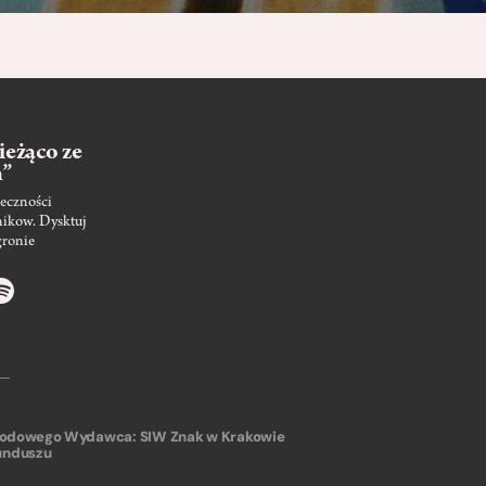
ieżąco ze
m”
eczności
nikow. Dysktuj
gronie
arodowego
Wydawca: SIW Znak w Krakowie
unduszu