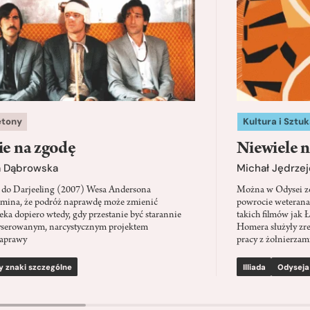
etony
Kultura i Sztuk
ie na zgodę
Niewiele n
a Dąbrowska
Michał Jędrzej
 do Darjeeling (2007) Wesa Andersona
Można w Odysei zo
mina, że podróż naprawdę może zmienić
powrocie weterana
eka dopiero wtedy, gdy przestanie być starannie
takich filmów jak 
serowanym, narcystycznym projektem
Homera służyły zre
aprawy
pracy z żołnierzami
y znaki szczególne
Illiada
Odyseja