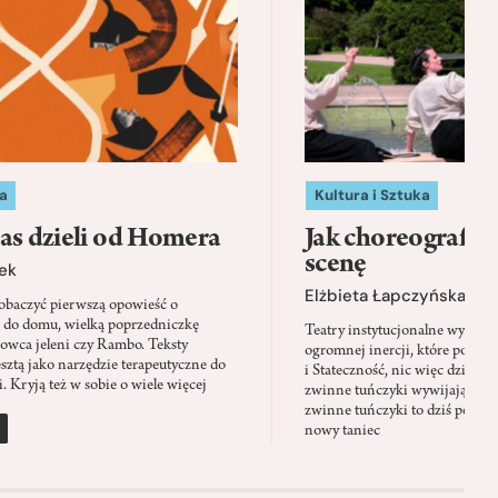
a
Kultura i Sztuka
as dzieli od Homera
Jak choreografia
scenę
ek
Elżbieta Łapczyńska
baczyć pierwszą opowieść o
 do domu, wielką poprzedniczkę
Teatry instytucjonalne wyobra
Łowca jeleni czy Rambo. Teksty
ogromnej inercji, które ponad 
sztą jako narzędzie terapeutyczne do
i Stateczność, nic więc dziwne
. Kryją też w sobie o wiele więcej
zwinne tuńczyki wywijają zach
zwinne tuńczyki to dziś perfor
nowy taniec