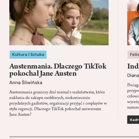
Kultura i Sztuka
Feli
Austenmania. Dlaczego TikTok
Ind
pokochał Jane Austen
Dian
Anna Śliwińska
Pociąg
przypo
Austenmania graniczy dziś niemal z szaleństwem, które
człowi
nakłania do zakupu osobliwych, niekoniecznie
wyreży
przydatnych gadżetów, organizacji przyjęć i cosplayów w
samon
stylu regencji. Dlaczego TikTok pokochał uniwersum
Jane Austen?
Kadr