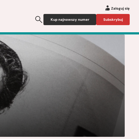
Zaloguj się
Kup najnowszy numer
Subskrybuj