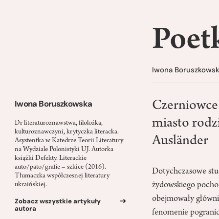
Poetk
Iwona Boruszkows
Iwona Boruszkowska
Czerniowce t
miasto rodz
Dr literaturoznawstwa, filolożka,
kulturoznawczyni, krytyczka literacka.
Ausländer
Asystentka w Katedrze Teorii Literatury
na Wydziale Polonistyki UJ. Autorka
książki Defekty. Literackie
auto/pato/grafie – szkice (2016).
Dotychczasowe stud
Tłumaczka współczesnej literatury
żydowskiego pochod
ukraińskiej.
obejmowały głównie
Zobacz wszystkie artykuły
autora
fenomenie pogranic