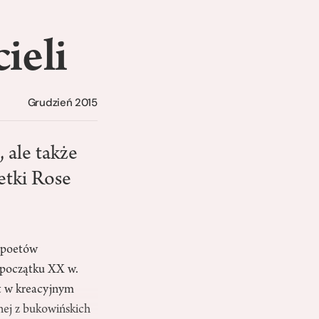
ieli
Grudzień 2015
 ale także
etki Rose
i poetów
 początku XX w.
et w kreacyjnym
nej z bukowińskich