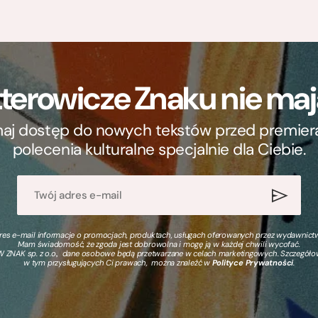
terowicze Znaku nie m
ymaj dostęp do nowych tekstów przed premierą, 
polecenia kulturalne specjalnie dla Ciebie.
s e-mail informacje o promocjach, produktach, usługach oferowanych przez wydawnictwo
Mam świadomość, że zgoda jest dobrowolna i mogę ją w każdej chwili wycofać.
 ZNAK sp. z o.o., dane osobowe będą przetwarzane w celach marketingowych. Szczegół
w tym przysługujących Ci prawach, można znaleźć w
Polityce Prywatności
.