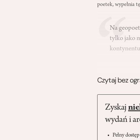
poetek, wypełnia tę
Na geopoet
tylko jako m
kontynentu
Czytaj bez og
Zyskaj
nie
wydań i a
Pełny dostęp