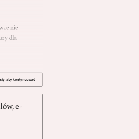
wce nie
ury dla
 się, aby kontynuuwać
łów, e-