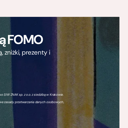
ają FOMO
zniżki, prezenty i
 SIW ZNAK sp. z o.o. z siedzibą w Krakowie.
owe zasady przetwarzania danych osobowych,