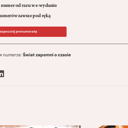
numer od razu w e-wydaniu
umerów zawsze pod ręką
ozpocznij prenumeratę
ę w numerze:
Świat zapomni o czasie