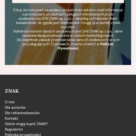
Chcę otrzymywać na podany przeze mnie adres e-mail informacje
o promocjach, produktach, usługach oferowanych przez
wydawnictwo SIW ZNAK sp. z o.o. z siedzibą w Krakowie. Mam
świadomość, że zgoda jest dobrowolna i mogę ją w każdej chwili
wycofać.
Administratorem danych osobowych jest SIW ZNAK sp. z o.o., dane
osobowe będą przetwarzane w celach marketingowych.
Szczegółowe zasady przetwarzania danych osobowych, w tym
przysługujących Ci prawach, można znaleźć w
Polityce
Prywatności
.
ZNAK
O nas
Dla autorów
Dla reklamodawców
Kontakt
Gdzie mogę kupić ZNAK?
Regulamin
Polityka prywatności