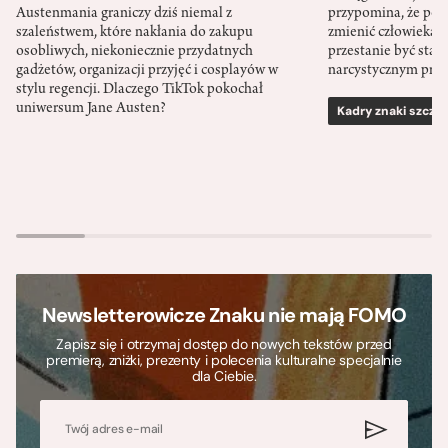
Austenmania graniczy dziś niemal z
przypomina, że po
szaleństwem, które nakłania do zakupu
zmienić człowieka d
osobliwych, niekoniecznie przydatnych
przestanie być sta
gadżetów, organizacji przyjęć i cosplayów w
narcystycznym pro
stylu regencji. Dlaczego TikTok pokochał
uniwersum Jane Austen?
Kadry znaki szcze
Newsletterowicze Znaku nie mają FOMO
Zapisz się i otrzymaj dostęp do nowych tekstów przed
premierą, zniżki, prezenty i polecenia kulturalne specjalnie
dla Ciebie.