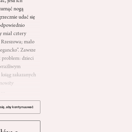
, jeśli ich
zurnąć nogą
rzecznie udać się
 odpowiednio
y miał cztery
 z Rzeszowa; mało
legancko”. Zawsze
ł problem: dzieci
dwrażliwym
 ksiąg zakazanych
mowity
en…
 się, aby kontynuuwać