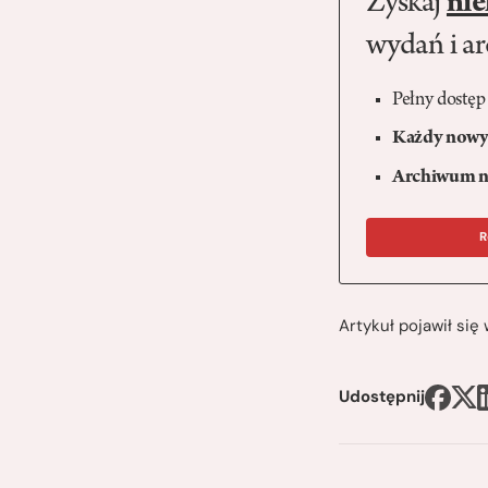
Zyskaj
nie
wydań i a
Pełny dostęp
Każdy nowy 
Archiwum n
R
Artykuł pojawił si
Udostępnij