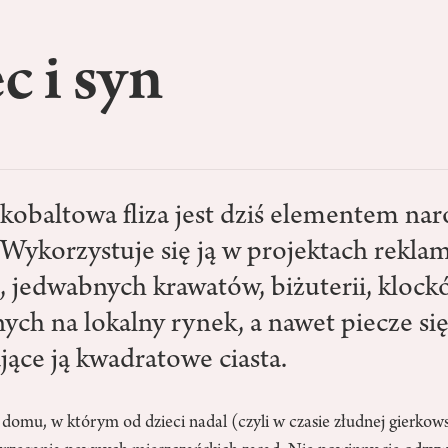
c i syn
kobaltowa fliza jest dziś elementem na
 Wykorzystuje się ją w projektach rekla
 jedwabnych krawatów, biżuterii, kloc
ych na lokalny rynek, a nawet piecze si
ące ją kwadratowe ciasta.
omu, w którym od dzieci nadal (czyli w czasie złudnej gierkows