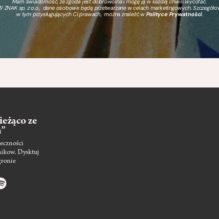
Mam świadomość, że zgoda jest dobrowolna i mogę ją w każdej chwili wycofać.
 ZNAK sp. z o.o., dane osobowe będą przetwarzane w celach marketingowych. Szczegół
w tym przysługujących Ci prawach, można znaleźć w
Polityce Prywatności
.
ieżąco ze
m”
eczności
nikow. Dysktuj
gronie