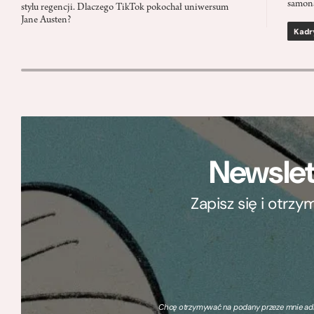
samon
stylu regencji. Dlaczego TikTok pokochał uniwersum
Jane Austen?
Kadr
Newslet
Zapisz się i otrz
Chcę otrzymywać na podany przeze mnie adre