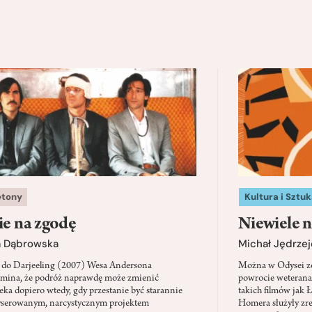
etony
Kultura i Sztuk
ie na zgodę
Niewiele n
a Dąbrowska
Michał Jędrzej
 do Darjeeling (2007) Wesa Andersona
Można w Odysei zo
mina, że podróż naprawdę może zmienić
powrocie weterana
eka dopiero wtedy, gdy przestanie być starannie
takich filmów jak 
serowanym, narcystycznym projektem
Homera służyły zre