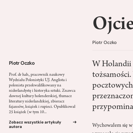
Ojcie
Piotr Oczko
Piotr Oczko
W Holandii 
tożsamości.
Prof. dr hab., pracownik naukowy
Wydziału Polonistyki UJ. Anglista i
pocztowych,
polonista przekwalifikowany na
niderlandystę i historyka sztuki. Znawca
przeznaczon
dawnej kultury holenderskiej, tłumacz
literatury niderlandzkiej, zbieracz
przypominaj
fajansów, książek i rupieci. Opublikował
25 książek (w tym 10...
Zobacz wszystkie artykuły
Wychowałem się w d
autora