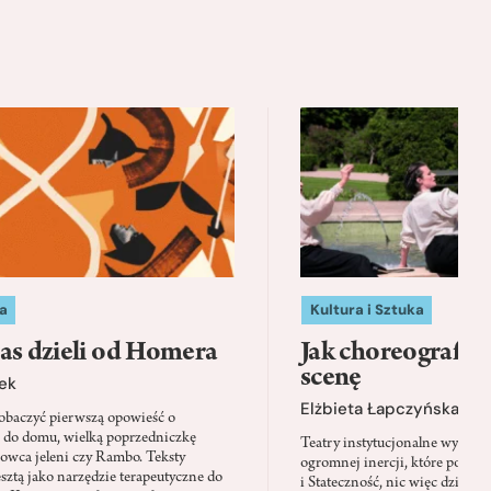
a
Kultura i Sztuka
as dzieli od Homera
Jak choreografia
scenę
ek
Elżbieta Łapczyńska
baczyć pierwszą opowieść o
 do domu, wielką poprzedniczkę
Teatry instytucjonalne wyobra
Łowca jeleni czy Rambo. Teksty
ogromnej inercji, które ponad 
sztą jako narzędzie terapeutyczne do
i Stateczność, nic więc dziwne