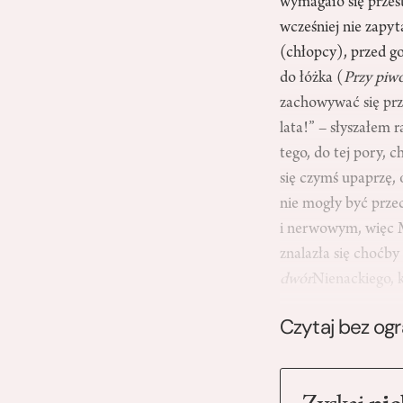
wymagało się przest
wcześniej nie zapy
(chłopcy), przed g
do łóżka (
Przy piw
zachowywać się przy
lata!” – słyszałem 
tego, do tej pory,
się czymś upaprzę, 
nie mogły być prz
i nerwowym, więc M
znalazła się choćb
dwór
Nienackiego, 
Czytaj bez og