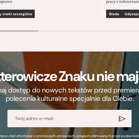
aprawy
pracy z żołnierzami
y znaki szczególne
Illiada
Odyseja
terowicze Znaku nie m
ymaj dostęp do nowych tekstów przed premierą, 
polecenia kulturalne specjalnie dla Ciebie.
s e-mail informacje o promocjach, produktach, usługach oferowanych przez wydawnictwo