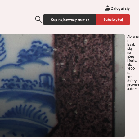
Zaloguj się
Kup najnowszy numer
Subskrybuj
Abrah
i
Izaak
idą
na
górę
Moria,
ok.
1690
r.,
fot.
zbiory
prywat
autora