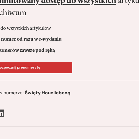
limitowany dostęp do wszystkich
artyku
rchiwum
 do wszystkich artykułów
numer od razu w e-wydaniu
umerów zawsze pod ręką
ozpocznij prenumeratę
ę w numerze:
Święty Houellebecq