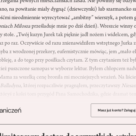
rzegania pewnych mieszczańskich zasad. Nie powinny się odzywać
tano, na powitanie miały dygnąć (dziewczynki) lub szarmancko s
ośćmi nieodmiennie wyrecytować „ambitny” wierszyk, a potem g
oniach Miłosza
prześladuje mnie po dziś dzień). Wreszcie winny
 stole. „Twój kuzyn Jurek tak pięknie jadł nożem i widelcem, gd
raz po raz. Oczywiście od razu znienawidziłem wstrętnego Jurka
 chyba z wrodzonej przekory, eufemistycznie mówiąc, jem „mało e
obleję, a do tego przy posiłkach czytam. Z tym czytaniem też by
ecież puszczone samopas w wyborze lektur. Byłem chłopcem na
ama za wszelką cenę broniła mi mocniejszych wrażeń. Na liście
y
Balladyna
, której rozpaczliwie pragnąłem, przeczytawszy
Niesa
któryś z kolei tom przygód Pana Samochodzika, gdzie dramat t
raniczeń
Masz już konto? Zaloguj