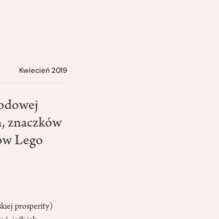
Kwiecień 2019
rodowej
m, znaczków
ków Lego
ę
kiej prosperity)