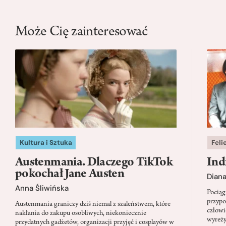
Może Cię zainteresować
Kultura i Sztuka
Feli
Austenmania. Dlaczego TikTok
Ind
pokochał Jane Austen
Dian
Anna Śliwińska
Pociąg
przypo
Austenmania graniczy dziś niemal z szaleństwem, które
człowi
nakłania do zakupu osobliwych, niekoniecznie
wyreży
przydatnych gadżetów, organizacji przyjęć i cosplayów w