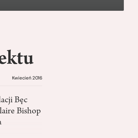
ektu
Kwiecień 2016
acji Bęc
laire Bishop
a