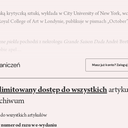
ską krytyczką sztuki, wykłada w City University of New York, wc
oyal College of Art w Londynie, publikuje w pismach „October”
zne piekła
pochodzi z nekrologu
Grande Saison Dada
André Bret
sobie apel…
raniczeń
Masz już konto? Zaloguj
limitowany dostęp do wszystkich
artyku
rchiwum
 do wszystkich artykułów
numer od razu w e-wydaniu