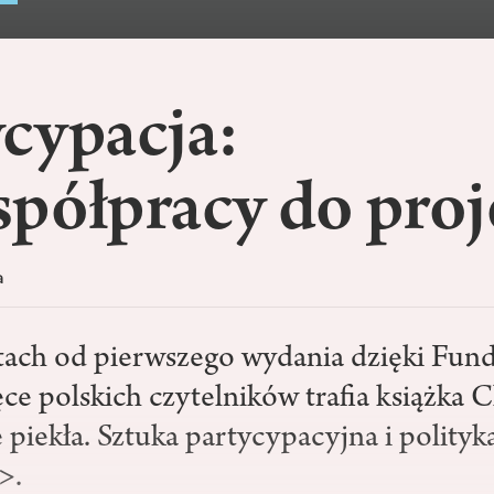
cypacja:
spółpracy do proj
a
atach od pierwszego wydania dzięki Fund
e polskich czytelników trafia książka C
piekła. Sztuka partycypacyjna i polityk
>.