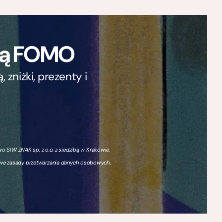
ają FOMO
zniżki, prezenty i
 SIW ZNAK sp. z o.o. z siedzibą w Krakowie.
owe zasady przetwarzania danych osobowych,