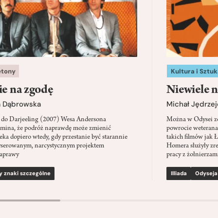
etony
Kultura i Sztuk
ie na zgodę
Niewiele n
a Dąbrowska
Michał Jędrzej
 do Darjeeling (2007) Wesa Andersona
Można w Odysei zo
mina, że podróż naprawdę może zmienić
powrocie weterana
eka dopiero wtedy, gdy przestanie być starannie
takich filmów jak 
serowanym, narcystycznym projektem
Homera służyły zre
aprawy
pracy z żołnierzami
y znaki szczególne
Illiada
Odyseja