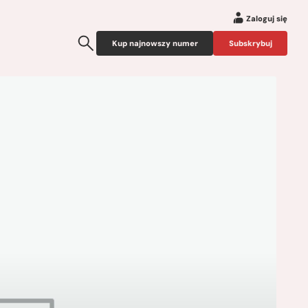
Zaloguj się
Kup najnowszy numer
Subskrybuj