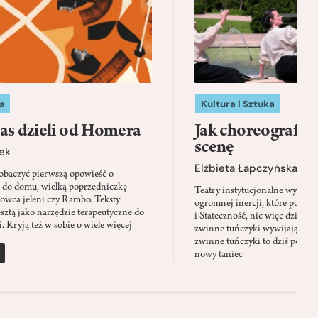
a
Kultura i Sztuka
as dzieli od Homera
Jak choreografia
scenę
ek
Elżbieta Łapczyńska
baczyć pierwszą opowieść o
 do domu, wielką poprzedniczkę
Teatry instytucjonalne wyobra
Łowca jeleni czy Rambo. Teksty
ogromnej inercji, które ponad 
sztą jako narzędzie terapeutyczne do
i Stateczność, nic więc dziwne
. Kryją też w sobie o wiele więcej
zwinne tuńczyki wywijają zach
zwinne tuńczyki to dziś perfor
nowy taniec