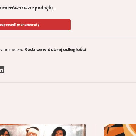
umerów zawsze pod ręką
ozpocznij prenumeratę
ę w numerze:
Rodzice w dobrej odległości