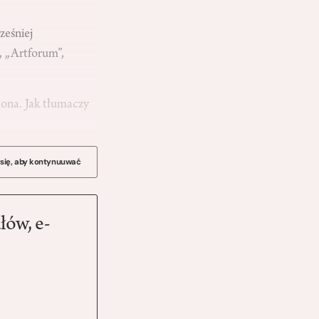
ześniej
, „Artforum”,
ona. Jak tłumaczy
 się, aby kontynuuwać
łów, e-