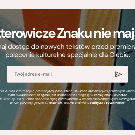
terowicze Znaku nie m
ymaj dostęp do nowych tekstów przed premierą, 
polecenia kulturalne specjalnie dla Ciebie.
s e-mail informacje o promocjach, produktach, usługach oferowanych przez wydawnictwo
Mam świadomość, że zgoda jest dobrowolna i mogę ją w każdej chwili wycofać.
 ZNAK sp. z o.o., dane osobowe będą przetwarzane w celach marketingowych. Szczegół
w tym przysługujących Ci prawach, można znaleźć w
Polityce Prywatności
.