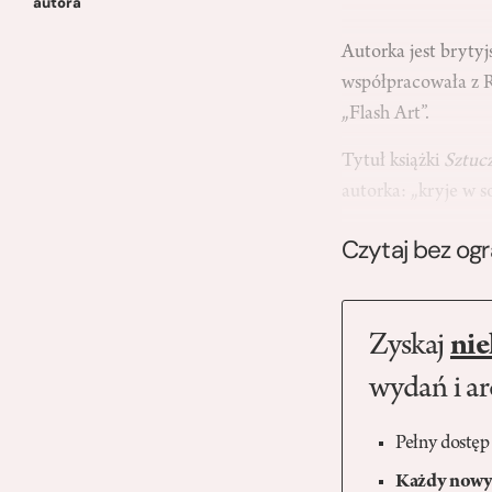
autora
Autorka jest brytyj
współpracowała z R
„Flash Art”.
Tytuł książki
Sztuc
autorka: „kryje w 
Czytaj bez og
Zyskaj
nie
wydań i a
Pełny dostęp
Każdy nowy 