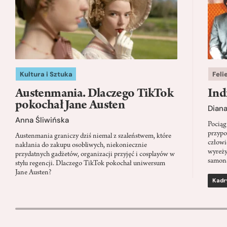
Kultura i Sztuka
Feli
Austenmania. Dlaczego TikTok
Ind
pokochał Jane Austen
Dian
Anna Śliwińska
Pociąg
przypo
Austenmania graniczy dziś niemal z szaleństwem, które
człowi
nakłania do zakupu osobliwych, niekoniecznie
wyreży
przydatnych gadżetów, organizacji przyjęć i cosplayów w
samon
stylu regencji. Dlaczego TikTok pokochał uniwersum
Jane Austen?
Kadr