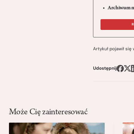
Archiwum n
R
Artykuł pojawił si
Udostępnij
Może Cię zainteresować