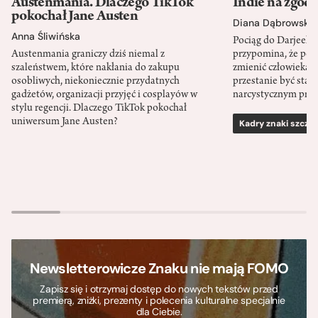
Austenmania. Dlaczego TikTok
Indie na zgod
pokochał Jane Austen
Diana Dąbrowska
Anna Śliwińska
Pociąg do Darjeeli
Austenmania graniczy dziś niemal z
przypomina, że po
szaleństwem, które nakłania do zakupu
zmienić człowieka d
osobliwych, niekoniecznie przydatnych
przestanie być sta
gadżetów, organizacji przyjęć i cosplayów w
narcystycznym pro
stylu regencji. Dlaczego TikTok pokochał
uniwersum Jane Austen?
Kadry znaki szcze
Newsletterowicze Znaku nie mają FOMO
Zapisz się i otrzymaj dostęp do nowych tekstów przed
premierą, zniżki, prezenty i polecenia kulturalne specjalnie
dla Ciebie.