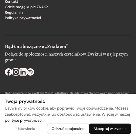
Kontakt
Gdzie mogę kupić ZNAK?
Regulamin
Polityka prywatności
Bądź na bieżąco ze „Znakiem”
Dołącz do społeczności naszych czytelnikow. Dysktuj w najlepszym
gronie
Dofinansowano ze środków Ministra Kultury i Dziedzictwa Narodowego pochodzących
z Funduszu Promocji Kultury – państwowego funduszu celowego.
Twoja prywatność
Używamy plików cookie, aby poprawić Twoje doświadczenia. Możesz
zaakceptować wszystkie lub dostosować ustawienia. Więcej w naszej
polityce prywatności
.
A
A
Wydawca: SIW Znak w Krakowie
Ustawienia
Odrzuć opcjonalne
Akceptuj wszystkie