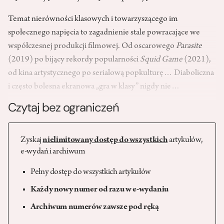
Temat nierówności klasowych i towarzyszącego im
społecznego napięcia to zagadnienie stale powracające we
współczesnej produkcji filmowej. Od oscarowego
Parasite
(2019) po bijący rekordy popularności
Squid Game
(2021),
od kina artystycznego po serialową popkulturę… Diaboliczna
i często bolesna ekranowa „gra w klasy” nigdy nie…
Czytaj bez ograniczeń
Zyskaj
nielimitowany dostęp do wszystkich
artykułów,
e-wydań i archiwum
Pełny dostęp do wszystkich artykułów
Każdy nowy numer od razu w e-wydaniu
Archiwum numerów zawsze pod ręką