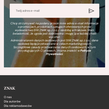
Chcę otrzymywać na podany przeze mnie adres e-mail informacje
o promocjach, produktach, usługach oferowanych przez
wydawnictwo SIW ZNAK sp. z o.o. z siedzibą w Krakowie. Mam
świadomość, że zgoda jest dobrowolna i mogę ją w każdej chwili
wycofać.
Administratorem danych osobowych jest SIW ZNAK sp. z o.o., dane
osobowe będą przetwarzane w celach marketingowych.
Szczegółowe zasady przetwarzania danych osobowych, w tym
przysługujących Ci prawach, można znaleźć w
Polityce
Prywatności
.
ZNAK
O nas
Dla autorów
Dla reklamodawców