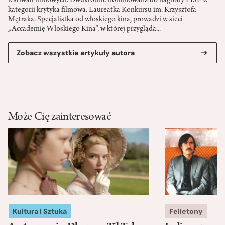
festiwali filmowych. Dwukrotnie nominowana do nagrody PISF w
kategorii krytyka filmowa. Laureatka Konkursu im. Krzysztofa
Mętraka. Specjalistka od włoskiego kina, prowadzi w sieci
„Accademię Włoskiego Kina”, w której przygląda...
Zobacz wszystkie artykuły autora
Może Cię zainteresować
Kultura i Sztuka
Felietony