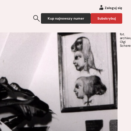
Zaloguj się
Kup najnowszy numer
Subskrybuj
fot.
archiw
Olgi
Schere