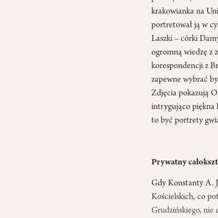
krakowianka na Uni
portretował ją w c
Laszki – córki Damy
ogromną wiedzę z za
korespondencji z 
zapewne wybrać by n
Zdjęcia pokazują Ol
intrygująco piękna
to być portrety gwi
Prywatny całokszt
Gdy Konstanty A. Je
Kościelskich, co p
Grudzińskiego, nie 