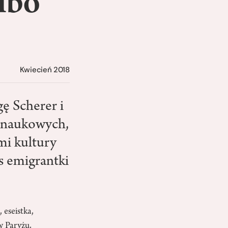
lbo
Kwiecień 2018
ę Scherer i
ń naukowych,
mi kultury
os emigrantki
 eseistka,
w Paryżu,