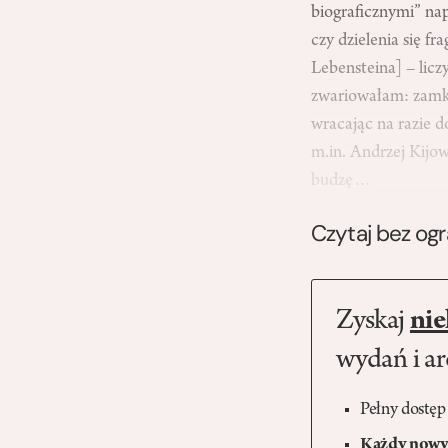
biograficznymi” nap
czy dzielenia się f
Lebensteina] – lic
zwariowałam: zamkn
wracając na razie d
m.in. Andrzej Kijow
budzę…
Czytaj bez og
Zyskaj
nie
wydań i a
Pełny dostęp
Każdy nowy 