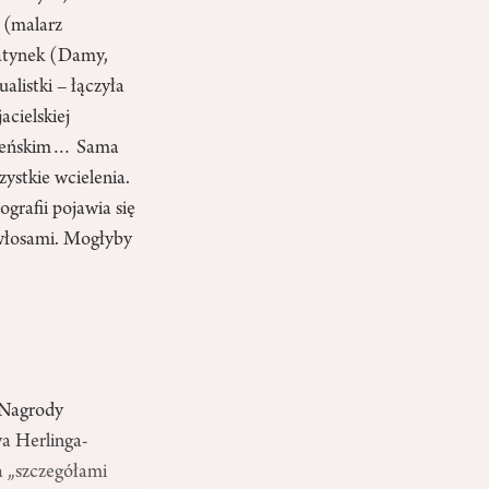
 (malarz
matynek (Damy,
alistki – łączyła
acielskiej
Jeleńskim… Sama
zystkie wcielenia.
grafii pojawia się
włosami. Mogłyby
j Nagrody
wa Herlinga-
ma „szczegółami