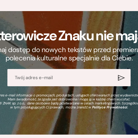
terowicze Znaku nie m
ymaj dostęp do nowych tekstów przed premierą, 
polecenia kulturalne specjalnie dla Ciebie.
s e-mail informacje o promocjach, produktach, usługach oferowanych przez wydawnictwo
Mam świadomość, że zgoda jest dobrowolna i mogę ją w każdej chwili wycofać.
 ZNAK sp. z o.o., dane osobowe będą przetwarzane w celach marketingowych. Szczegół
w tym przysługujących Ci prawach, można znaleźć w
Polityce Prywatności
.