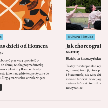
a
Kultura i Sztuka
as dzieli od Homera
Jak choreografia
scenę
ek
Elżbieta Łapczyńska
baczyć pierwszą opowieść o
 do domu, wielką poprzedniczkę
Teatry instytucjonalne wyobra
Łowca jeleni czy Rambo. Teksty
ogromnej inercji, które ponad 
sztą jako narzędzie terapeutyczne do
i Stateczność, nic więc dziwne
. Kryją też w sobie o wiele więcej
zwinne tuńczyki wywijają zach
zwinne tuńczyki to dziś perfor
nowy taniec