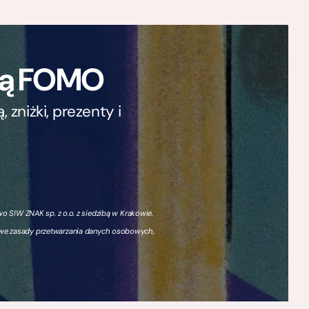
ają FOMO
zniżki, prezenty i
 SIW ZNAK sp. z o.o. z siedzibą w Krakowie.
owe zasady przetwarzania danych osobowych,