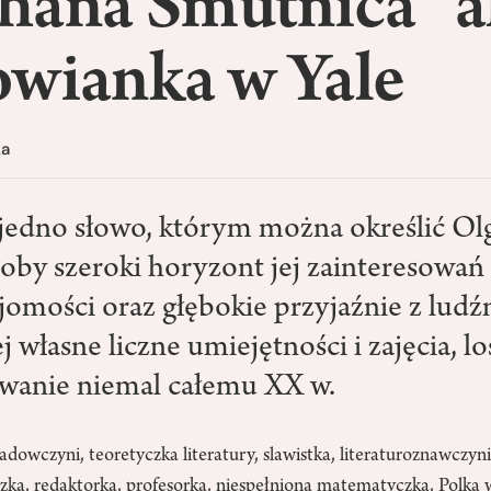
hana Smutnica” a
owianka w Yale
ka
e jedno słowo, którym można określić Olg
łoby szeroki horyzont jej zainteresowa
ajomości oraz głębokie przyjaźnie z ludź
jej własne liczne umiejętności i zajęcia, l
wanie niemal całemu XX w.
owczyni, teoretyczka literatury, slawistka, literaturoznawczyni,
zka, redaktorka, profesorka, niespełniona matematyczka, Polka 