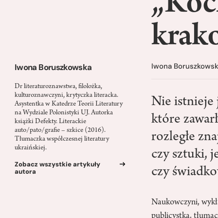
„Koc
krak
Iwona Boruszkows
Iwona Boruszkowska
Dr literaturoznawstwa, filolożka,
kulturoznawczyni, krytyczka literacka.
Nie istniej
Asystentka w Katedrze Teorii Literatury
na Wydziale Polonistyki UJ. Autorka
które zawar
książki Defekty. Literackie
auto/pato/grafie – szkice (2016).
rozległe zn
Tłumaczka współczesnej literatury
ukraińskiej.
czy sztuki, 
Zobacz wszystkie artykuły
czy świadko
autora
Naukowczyni, wykład
publicystka, tłumac