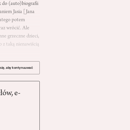
 do (auto)biografii
aniem Jasia [Jana
latego potem
az wrócić. Ale
ne grzeczne dzieci,
o z taką nienawiścią
 się, aby kontynuuwać
łów, e-