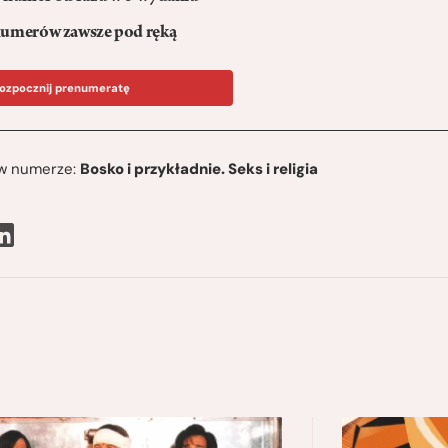
umerów zawsze pod ręką
ozpocznij prenumeratę
ę w numerze:
Bosko i przykładnie. Seks i religia