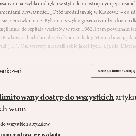
isanymi na szybko, od ręki i w stylu demonstrującym jej stosunek
ragmentami prywatności: „Otóż urodziłam się w Krakowie – co zd
zy się przeciwko mnie. Byłam niezwykle
grzecznym
dzieckiem i d
ęli mnie do szpitala wariatów w roku 1962, i tam powinnam ter
o Krakowa, chodziłam do szkoły im. Sebaldy Munnichowej, jak in
ski (…). Oni wszyscy urządzili sobie jakoś życie, a ja nie. Dlateg
raniczeń
Masz już konto? Zaloguj
limitowany dostęp do wszystkich
artyku
rchiwum
 do wszystkich artykułów
numer od razu w e-wydaniu