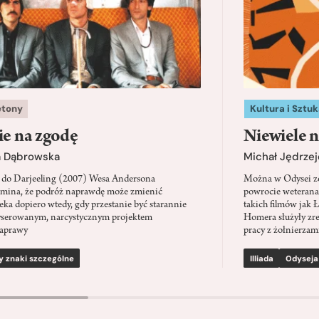
etony
Kultura i Sztuk
ie na zgodę
Niewiele n
a Dąbrowska
Michał Jędrzej
 do Darjeeling (2007) Wesa Andersona
Można w Odysei zo
mina, że podróż naprawdę może zmienić
powrocie weterana
eka dopiero wtedy, gdy przestanie być starannie
takich filmów jak 
serowanym, narcystycznym projektem
Homera służyły zre
aprawy
pracy z żołnierzami
y znaki szczególne
Illiada
Odyseja