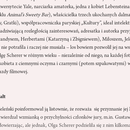
wersytecie Yale, narciarka amatorka, jedna z kobiet Lebensteina
yklu
Animal’s Sweety Bar
), właścicielka trzech ukochanych dal
, Gratki), współpracowniczka paryskiej „Kultury”, ideał intelektu
dziwiającą rozległością zainteresowań, adresatka i autorka przyj
Brandysem, Herbertami (Katarzyną i Zbigniewem), Miłoszem, 
ie potrafiła i raczej nie musiała – los bowiem pozwolił jej na ws
gę Scherer w różnym wieku – niezależnie od niego, na każdej foto
 kobieta z ciemnymi oczyma i czarnymi (potem szpakowatymi) 
azdy filmowej.
ałt
leński poinformował ją listownie, że rozważa się przyznanie je
otwierdzał wzmianką o przychylności członków jury, m.in. Gusta
dowierzając, ale jednak, Olga Scherer podzieliła się z nim kilko