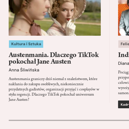
Kultura i Sztuka
Feli
Austenmania. Dlaczego TikTok
Ind
pokochał Jane Austen
Dian
Anna Śliwińska
Pociąg
przypo
Austenmania graniczy dziś niemal z szaleństwem, które
człowi
nakłania do zakupu osobliwych, niekoniecznie
wyreży
przydatnych gadżetów, organizacji przyjęć i cosplayów w
samon
stylu regencji. Dlaczego TikTok pokochał uniwersum
Jane Austen?
Kadr