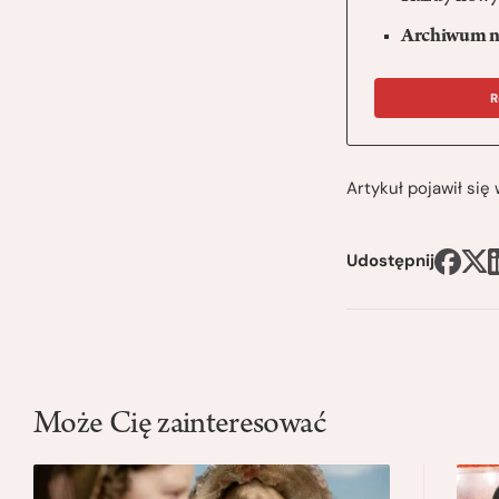
Archiwum n
R
Artykuł pojawił si
Udostępnij
Może Cię zainteresować