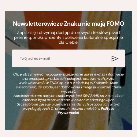
Newsletterowicze Znaku nie mają FOMO
Zapisz się i otrzymaj dostęp do nowych tekstów przed
premierą, zniżki, prezenty i polecenia kulturalne specjalnie
dla Ciebie.
Chcę otrzymywać na podany przeze mnie adres e-mail informacje
o promocjach, produktach, usługach oferowanych przez
wydawnictwo SIW ZNAK sp. z o.o. z siedzibą w Krakowie. Mam
świadomość, że zgoda jest dobrowolna i mogę ją w każdej chwili
wycofać.
Administratorem danych osobowych jest SIW ZNAK sp. z o.o., dane
osobowe będą przetwarzane w celach marketingowych.
Szczegółowe zasady przetwarzania danych osobowych, w tym
przysługujących Ci prawach, można znaleźć w
Polityce
Prywatności
.