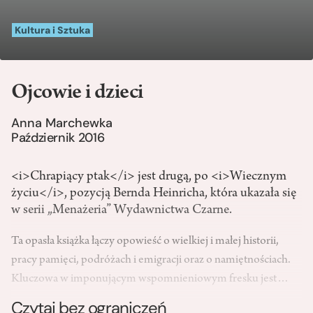
Kultura i Sztuka
Ojcowie i dzieci
Anna Marchewka
Październik 2016
<i>Chrapiący ptak</i> jest drugą, po <i>Wiecznym
życiu</i>, pozycją Bernda Heinricha, która ukazała się
w serii „Menażeria” Wydawnictwa Czarne.
Ta opasła książka łączy opowieść o wielkiej i małej historii,
pracy pamięci, podróżach i emigracji oraz o namiętnościach.
Kluczowa w imponującym wspomnieniowym fresku jest…
Czytaj bez ograniczeń