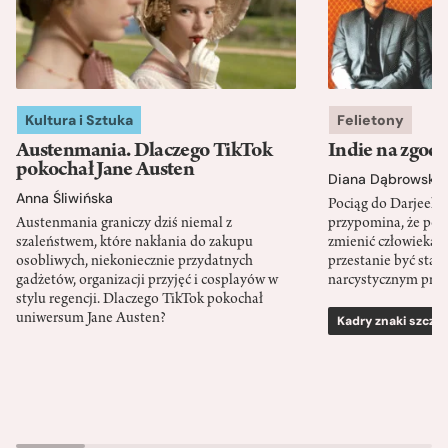
Kultura i Sztuka
Felietony
Austenmania. Dlaczego TikTok
Indie na zgod
pokochał Jane Austen
Diana Dąbrowska
Anna Śliwińska
Pociąg do Darjeeli
Austenmania graniczy dziś niemal z
przypomina, że po
szaleństwem, które nakłania do zakupu
zmienić człowieka d
osobliwych, niekoniecznie przydatnych
przestanie być sta
gadżetów, organizacji przyjęć i cosplayów w
narcystycznym pro
stylu regencji. Dlaczego TikTok pokochał
uniwersum Jane Austen?
Kadry znaki szcze