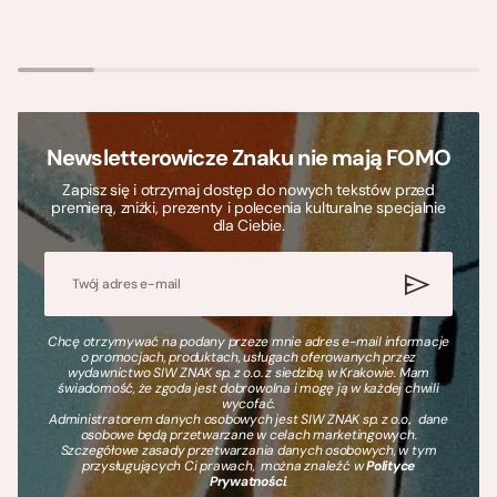
Newsletterowicze Znaku nie mają FOMO
Zapisz się i otrzymaj dostęp do nowych tekstów przed
premierą, zniżki, prezenty i polecenia kulturalne specjalnie
dla Ciebie.
Chcę otrzymywać na podany przeze mnie adres e-mail informacje
o promocjach, produktach, usługach oferowanych przez
wydawnictwo SIW ZNAK sp. z o.o. z siedzibą w Krakowie. Mam
świadomość, że zgoda jest dobrowolna i mogę ją w każdej chwili
wycofać.
Administratorem danych osobowych jest SIW ZNAK sp. z o.o., dane
osobowe będą przetwarzane w celach marketingowych.
Szczegółowe zasady przetwarzania danych osobowych, w tym
przysługujących Ci prawach, można znaleźć w
Polityce
Prywatności
.