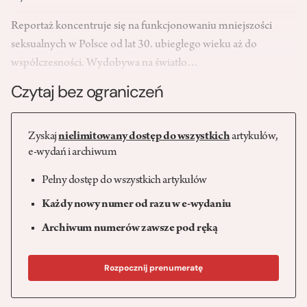
Reportaż koncentruje się na funkcjonowaniu mniejszości
seksualnych w Polsce od lat 30. ubiegłego wieku aż do
współczesności. Wydobywa na światło…
Czytaj bez ograniczeń
Zyskaj
nielimitowany dostęp do wszystkich
artykułów,
e-wydań i archiwum
Pełny dostęp do wszystkich artykułów
Każdy nowy numer od razu w e-wydaniu
Archiwum numerów zawsze pod ręką
Rozpocznij prenumeratę