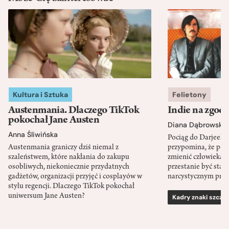
Kultura i Sztuka
Felietony
Austenmania. Dlaczego TikTok
Indie na zgod
pokochał Jane Austen
Diana Dąbrowska
Anna Śliwińska
Pociąg do Darjeeli
Austenmania graniczy dziś niemal z
przypomina, że po
szaleństwem, które nakłania do zakupu
zmienić człowieka d
osobliwych, niekoniecznie przydatnych
przestanie być sta
gadżetów, organizacji przyjęć i cosplayów w
narcystycznym pro
stylu regencji. Dlaczego TikTok pokochał
uniwersum Jane Austen?
Kadry znaki szcze