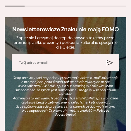
Newsletterowicze Znaku nie mają FOMO
Zapisz się i otrzymaj dostęp do nowych tekstów przed
premierą, zniżki, prezenty i polecenia kulturalne specjalnie
dla Ciebie.
Chcę otrzymywać na podany przeze mnie adres e-mail informacje
o promocjach, produktach, usługach oferowanych przez
wydawnictwo SIW ZNAK sp. z o.o. z siedzibą w Krakowie. Mam
świadomość, że zgoda jest dobrowolna i mogę ją w każdej chwili
wycofać.
Administratorem danych osobowych jest SIW ZNAK sp. z o.o., dane
osobowe będą przetwarzane w celach marketingowych.
Szczegółowe zasady przetwarzania danych osobowych, w tym
przysługujących Ci prawach, można znaleźć w
Polityce
Prywatności
.