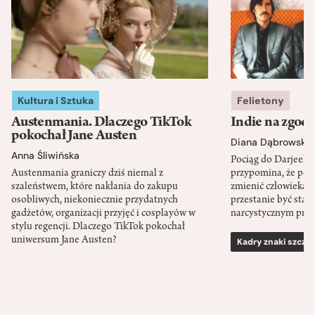
Kultura i Sztuka
Felietony
Austenmania. Dlaczego TikTok
Indie na zgod
pokochał Jane Austen
Diana Dąbrowska
Anna Śliwińska
Pociąg do Darjeeli
Austenmania graniczy dziś niemal z
przypomina, że po
szaleństwem, które nakłania do zakupu
zmienić człowieka d
osobliwych, niekoniecznie przydatnych
przestanie być sta
gadżetów, organizacji przyjęć i cosplayów w
narcystycznym pro
stylu regencji. Dlaczego TikTok pokochał
uniwersum Jane Austen?
Kadry znaki szcze