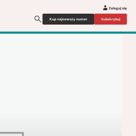
Zaloguj się
Kup najnowszy numer
Subskrybuj