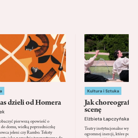
a
Kultura i Sztuka
as dzieli od Homera
Jak choreografia
scenę
ek
Elżbieta Łapczyńska
baczyć pierwszą opowieść o
 do domu, wielką poprzedniczkę
Teatry instytucjonalne wyobra
Łowca jeleni czy Rambo. Teksty
ogromnej inercji, które ponad 