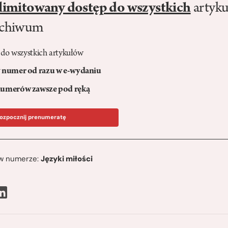
limitowany dostęp do wszystkich
artyku
rchiwum
 do wszystkich artykułów
numer od razu w e-wydaniu
umerów zawsze pod ręką
ozpocznij prenumeratę
ę w numerze:
Języki miłości