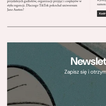
wyreży
przydatnych gadżetów, organizacji przyjęć i cosplayów w
samon
stylu regencji. Dlaczego TikTok pokochał uniwersum
Jane Austen?
Kadr
Newslet
Zapisz się i otrz