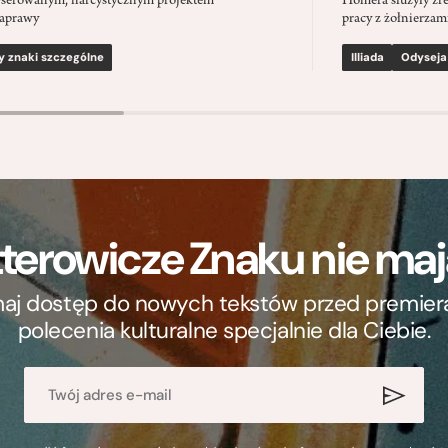
serowanym, narcystycznym projektem
Homera służyły zre
aprawy
pracy z żołnierzami
y znaki szczególne
Illiada
Odyseja
terowicze Znaku nie m
ymaj dostęp do nowych tekstów przed premierą, 
polecenia kulturalne specjalnie dla Ciebie.