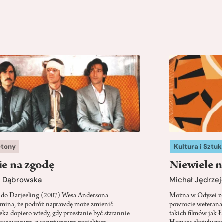
etony
Kultura i Sztuk
ie na zgodę
Niewiele n
a Dąbrowska
Michał Jędrzej
 do Darjeeling (2007) Wesa Andersona
Można w Odysei zo
mina, że podróż naprawdę może zmienić
powrocie weterana
eka dopiero wtedy, gdy przestanie być starannie
takich filmów jak 