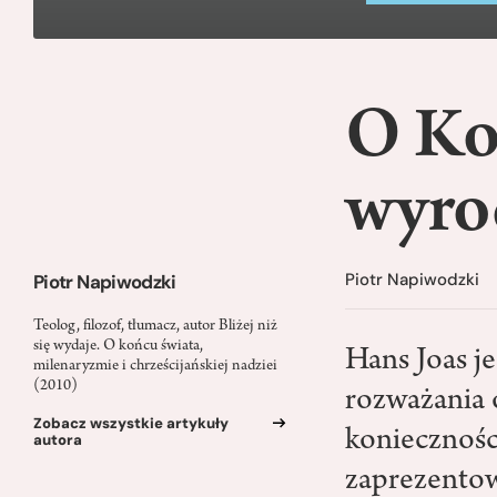
O Koś
wyro
Piotr Napiwodzki
Piotr Napiwodzki
Teolog, filozof, tłumacz, autor Bliżej niż
się wydaje. O końcu świata,
Hans Joas je
milenaryzmie i chrześcijańskiej nadziei
(2010)
rozważania 
Zobacz wszystkie artykuły
koniecznośc
autora
zaprezentow