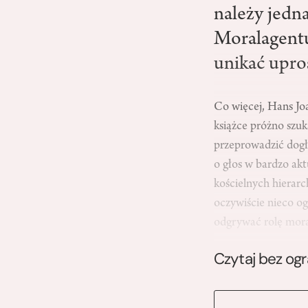
należy jedn
Moralagentu
unikać upro
Co więcej, Hans Jo
książce próżno szu
przeprowadzić dogłę
o głos w bardzo akt
kościelnych hierarc
oczywiście nieco og
odgrywać rolę moral
Czytaj bez og