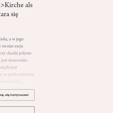
i>Kirche als
ara się
oła, a w jego
w swoim eseju
czy chodzi jedynie
 jest stanowisko
iążki jest
że w społeczeństwie
ększość ludzi…
 się, aby kontynuuwać