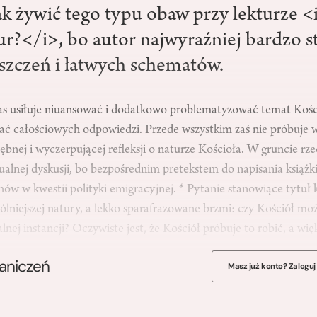
ak żywić tego typu obaw przy lekturze <
r?</i>, bo autor najwyraźniej bardzo st
szczeń i łatwych schematów.
as usiłuje niuansować i dodatkowo problematyzować temat Kości
kać całościowych odpowiedzi. Przede wszystkim zaś nie próbuje 
bnej i wyczerpującej refleksji o naturze Kościoła. W gruncie rze
ualnej dyskusji, bo bezpośrednim pretekstem do napisania książki
hów w kwestii polityki emigracyjnej. * Pytanie stanowiące tytuł ks
ólniejszej natury, a lekko sparafrazowane brzmi: czy Kościół mo
nej instancji? Oczywiste jest, że Kościół próbuje to robić, a wi
raniczeń
Masz już konto? Zaloguj