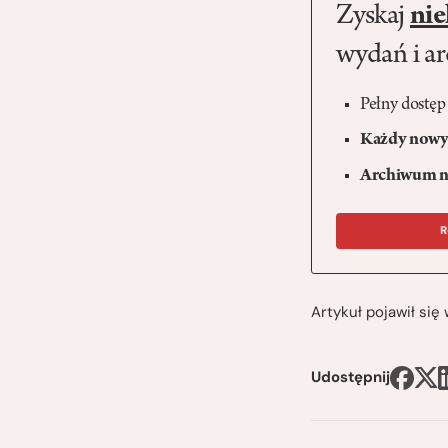
Zyskaj
nie
wydań i a
Pełny dostęp
Każdy nowy 
Archiwum n
R
Artykuł pojawił si
Udostępnij