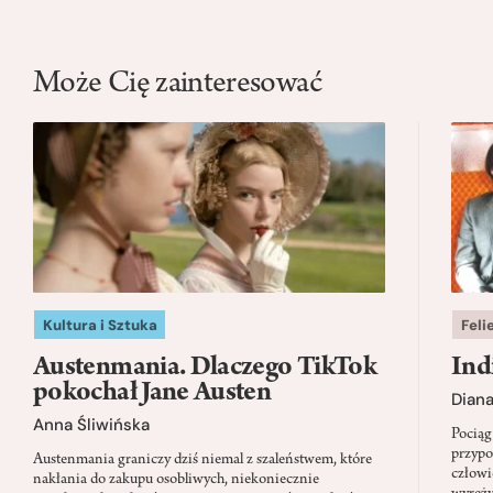
Może Cię zainteresować
Kultura i Sztuka
Feli
Austenmania. Dlaczego TikTok
Ind
pokochał Jane Austen
Dian
Anna Śliwińska
Pociąg
przypo
Austenmania graniczy dziś niemal z szaleństwem, które
człowi
nakłania do zakupu osobliwych, niekoniecznie