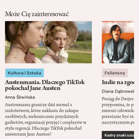
Może Cię zainteresować
Kultura i Sztuka
Felietony
Austenmania. Dlaczego TikTok
Indie na zgod
pokochał Jane Austen
Diana Dąbrowska
Anna Śliwińska
Pociąg do Darjeeli
Austenmania graniczy dziś niemal z
przypomina, że po
szaleństwem, które nakłania do zakupu
zmienić człowieka d
osobliwych, niekoniecznie przydatnych
przestanie być sta
gadżetów, organizacji przyjęć i cosplayów w
narcystycznym pro
stylu regencji. Dlaczego TikTok pokochał
uniwersum Jane Austen?
Kadry znaki szcze