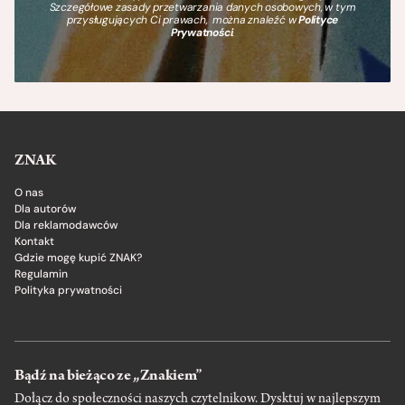
Szczegółowe zasady przetwarzania danych osobowych, w tym
przysługujących Ci prawach, można znaleźć w
Polityce
Prywatności
.
ZNAK
O nas
Dla autorów
Dla reklamodawców
Kontakt
Gdzie mogę kupić ZNAK?
Regulamin
Polityka prywatności
Bądź na bieżąco ze „Znakiem”
Dołącz do społeczności naszych czytelnikow. Dysktuj w najlepszym