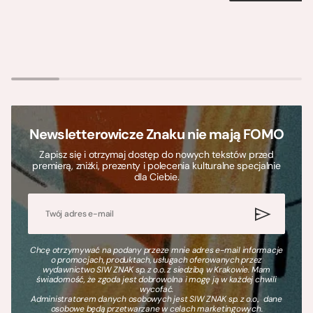
Newsletterowicze Znaku nie mają FOMO
Zapisz się i otrzymaj dostęp do nowych tekstów przed
premierą, zniżki, prezenty i polecenia kulturalne specjalnie
dla Ciebie.
Chcę otrzymywać na podany przeze mnie adres e-mail informacje
o promocjach, produktach, usługach oferowanych przez
wydawnictwo SIW ZNAK sp. z o.o. z siedzibą w Krakowie. Mam
świadomość, że zgoda jest dobrowolna i mogę ją w każdej chwili
wycofać.
Administratorem danych osobowych jest SIW ZNAK sp. z o.o., dane
osobowe będą przetwarzane w celach marketingowych.