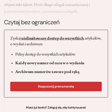
objawi taki talent. Dość długo ulegał romantycznej i
patriotycznej poetyce, a przemiana nastąpiła…
Czytaj bez ograniczeń
Zyskaj
nielimitowany dostęp do wszystkich
artykułów,
e-wydań i archiwum
Pełny dostęp do wszystkich artykułów
Każdy nowy numer od razu w e-wydaniu
Archiwum numerów zawsze pod ręką
Rozpocznij prenumeratę
Masz już konto? Zaloguj się, aby kontynuuwać