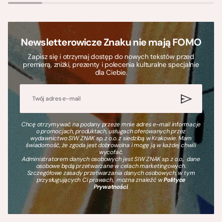
Newsletterowicze Znaku nie mają FOMO
Zapisz się i otrzymaj dostęp do nowych tekstów przed
premierą, zniżki, prezenty i polecenia kulturalne specjalnie
dla Ciebie.
Chcę otrzymywać na podany przeze mnie adres e-mail informacje
o promocjach, produktach, usługach oferowanych przez
wydawnictwo SIW ZNAK sp. z o.o. z siedzibą w Krakowie. Mam
świadomość, że zgoda jest dobrowolna i mogę ją w każdej chwili
wycofać.
Administratorem danych osobowych jest SIW ZNAK sp. z o.o., dane
osobowe będą przetwarzane w celach marketingowych.
Szczegółowe zasady przetwarzania danych osobowych, w tym
przysługujących Ci prawach, można znaleźć w
Polityce
Prywatności
.