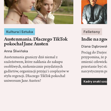
Kultura i Sztuka
Felietony
Austenmania. Dlaczego TikTok
Indie na zgod
pokochał Jane Austen
Diana Dąbrowska
Anna Śliwińska
Pociąg do Darjeeli
Austenmania graniczy dziś niemal z
przypomina, że po
szaleństwem, które nakłania do zakupu
zmienić człowieka d
osobliwych, niekoniecznie przydatnych
przestanie być sta
gadżetów, organizacji przyjęć i cosplayów w
narcystycznym pro
stylu regencji. Dlaczego TikTok pokochał
uniwersum Jane Austen?
Kadry znaki szcze