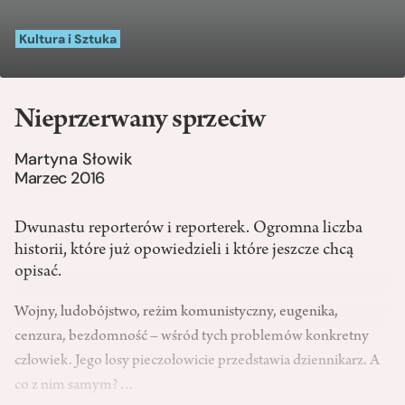
Kultura i Sztuka
Nieprzerwany sprzeciw
Martyna Słowik
Marzec 2016
Dwunastu reporterów i reporterek. Ogromna liczba
historii, które już opowiedzieli i które jeszcze chcą
opisać.
Wojny, ludobójstwo, reżim komunistyczny, eugenika,
cenzura, bezdomność – wśród tych problemów konkretny
człowiek. Jego losy pieczołowicie przedstawia dziennikarz. A
co z nim samym?…