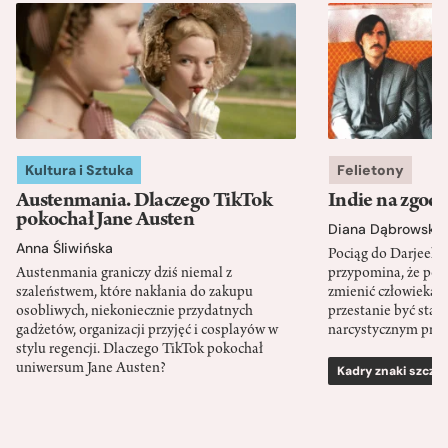
Kultura i Sztuka
Felietony
Austenmania. Dlaczego TikTok
Indie na zgod
pokochał Jane Austen
Diana Dąbrowska
Anna Śliwińska
Pociąg do Darjeeli
Austenmania graniczy dziś niemal z
przypomina, że po
szaleństwem, które nakłania do zakupu
zmienić człowieka d
osobliwych, niekoniecznie przydatnych
przestanie być sta
gadżetów, organizacji przyjęć i cosplayów w
narcystycznym pro
stylu regencji. Dlaczego TikTok pokochał
uniwersum Jane Austen?
Kadry znaki szcze