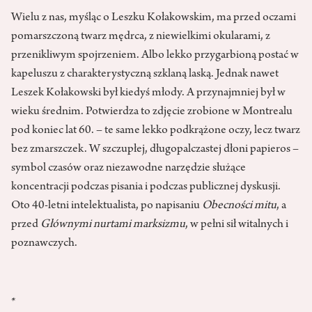
Wielu z nas, myśląc o Leszku Kołakowskim, ma przed oczami
pomarszczoną twarz mędrca, z niewielkimi okularami, z
przenikliwym spojrzeniem. Albo lekko przygarbioną postać w
kapeluszu z charakterystyczną szklaną laską. Jednak nawet
Leszek Kołakowski był kiedyś młody. A przynajmniej był w
wieku średnim. Potwierdza to zdjęcie zrobione w Montrealu
pod koniec lat 60. – te same lekko podkrążone oczy, lecz twarz
bez zmarszczek. W szczupłej, długopalczastej dłoni papieros –
symbol czasów oraz niezawodne narzędzie służące
koncentracji podczas pisania i podczas publicznej dyskusji.
Oto 40-letni intelektualista, po napisaniu
Obecności mitu
, a
przed
Głównymi nurtami marksizmu
, w pełni sił witalnych i
poznawczych.
*