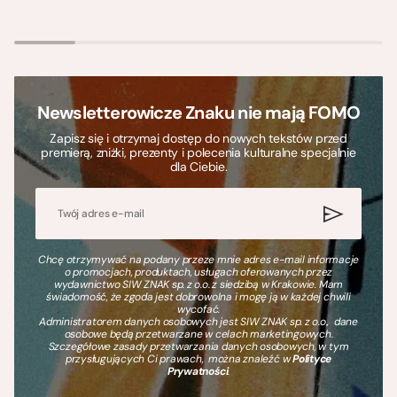
Newsletterowicze Znaku nie mają FOMO
Zapisz się i otrzymaj dostęp do nowych tekstów przed
premierą, zniżki, prezenty i polecenia kulturalne specjalnie
dla Ciebie.
Chcę otrzymywać na podany przeze mnie adres e-mail informacje
o promocjach, produktach, usługach oferowanych przez
wydawnictwo SIW ZNAK sp. z o.o. z siedzibą w Krakowie. Mam
świadomość, że zgoda jest dobrowolna i mogę ją w każdej chwili
wycofać.
Administratorem danych osobowych jest SIW ZNAK sp. z o.o., dane
osobowe będą przetwarzane w celach marketingowych.
Szczegółowe zasady przetwarzania danych osobowych, w tym
przysługujących Ci prawach, można znaleźć w
Polityce
Prywatności
.