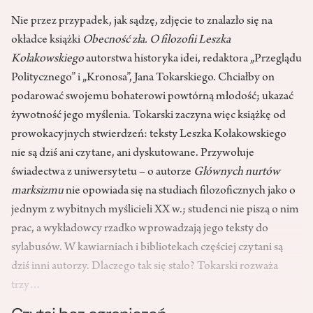
Nie przez przypadek, jak sądzę, zdjęcie to znalazło się na
okładce książki
Obecność zła. O filozofii Leszka
Kołakowskiego
autorstwa historyka idei, redaktora „Przeglądu
Politycznego” i „Kronosa”, Jana Tokarskiego. Chciałby on
podarować swojemu bohaterowi powtórną młodość; ukazać
żywotność jego myślenia. Tokarski zaczyna więc książkę od
prowokacyjnych stwierdzeń: teksty Leszka Kołakowskiego
nie są dziś ani czytane, ani dyskutowane. Przywołuje
świadectwa z uniwersytetu – o autorze
Głównych nurtów
marksizmu
nie opowiada się na studiach filozoficznych jako o
jednym z wybitnych myślicieli XX w.; studenci nie piszą o nim
prac, a wykładowcy rzadko wprowadzają jego teksty do
sylabusów. W kawiarniach i bibliotekach częściej czytani są
dziś inni autorzy. Dlaczego tak się stało? Tokarski rozważa
trzy…