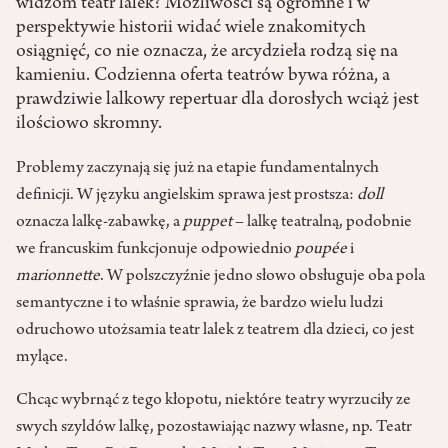
widzom teatr lalek? Możliwości są ogromne i w
perspektywie historii widać wiele znakomitych
osiągnięć, co nie oznacza, że arcydzieła rodzą się na
kamieniu. Codzienna oferta teatrów bywa różna, a
prawdziwie lalkowy repertuar dla dorosłych wciąż jest
ilościowo skromny.
Problemy zaczynają się już na etapie fundamentalnych
definicji. W języku angielskim sprawa jest prostsza:
doll
oznacza lalkę-zabawkę, a
puppet
– lalkę teatralną, podobnie
we francuskim funkcjonuje odpowiednio
poupée
i
marionnette
. W polszczyźnie jedno słowo obsługuje oba pola
semantyczne i to właśnie sprawia, że bardzo wielu ludzi
odruchowo utożsamia teatr lalek z teatrem dla dzieci, co jest
mylące.
Chcąc wybrnąć z tego kłopotu, niektóre teatry wyrzuciły ze
swych szyldów lalkę, pozostawiając nazwy własne, np. Teatr