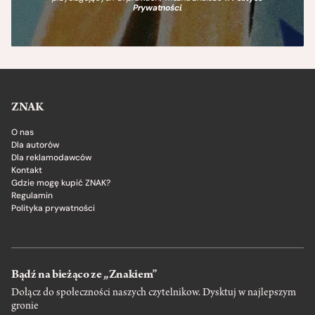
Prywatności
.
ZNAK
O nas
Dla autorów
Dla reklamodawców
Kontakt
Gdzie mogę kupić ZNAK?
Regulamin
Polityka prywatności
Bądź na bieżąco ze „Znakiem”
Dołącz do społeczności naszych czytelnikow. Dysktuj w najlepszym
gronie