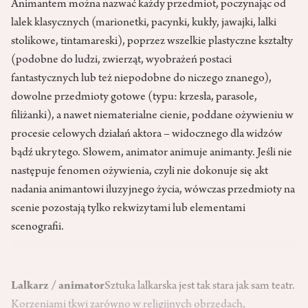
Animantem można nazwać każdy przedmiot, poczynając od
lalek klasycznych (marionetki, pacynki, kukły, jawajki, lalki
stolikowe, tintamareski), poprzez wszelkie plastyczne kształty
(podobne do ludzi, zwierząt, wyobrażeń postaci
fantastycznych lub też niepodobne do niczego znanego),
dowolne przedmioty gotowe (typu: krzesła, parasole,
filiżanki), a nawet niematerialne cienie, poddane ożywieniu w
procesie celowych działań aktora – widocznego dla widzów
bądź ukrytego. Słowem, animator animuje animanty. Jeśli nie
następuje fenomen ożywienia, czyli nie dokonuje się akt
nadania animantowi iluzyjnego życia, wówczas przedmioty na
scenie pozostają tylko rekwizytami lub elementami
scenografii.
Lalkarz / animator
Sztuka lalkarska jest tak stara jak sam teatr.
Korzeniami tkwi zarówno w religijnych obrzędach,