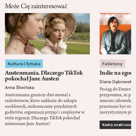
Może Cię zainteresować
Kultura i Sztuka
Felietony
Austenmania. Dlaczego TikTok
Indie na zgod
pokochał Jane Austen
Diana Dąbrowska
Anna Śliwińska
Pociąg do Darjeeli
Austenmania graniczy dziś niemal z
przypomina, że po
szaleństwem, które nakłania do zakupu
zmienić człowieka d
osobliwych, niekoniecznie przydatnych
przestanie być sta
gadżetów, organizacji przyjęć i cosplayów w
narcystycznym pro
stylu regencji. Dlaczego TikTok pokochał
uniwersum Jane Austen?
Kadry znaki szcze