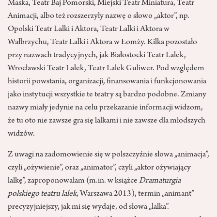
Maska, Teatr Baj Pomorski, Miejski Teatr Miniatura, Teatr
Animacji, albo też rozszerzyły nazwę o słowo „aktor”, np.
Opolski Teatr Lalki i Aktora, Teatr Lalki i Aktora w
Wałbrzychu, Teatr Lalki i Aktora w Łomży. Kilka pozostało
przy nazwach tradycyjnych, jak Białostocki Teatr Lalek,
Wrocławski Teatr Lalek, Teatr Lalek Guliwer. Pod względem
historii powstania, organizacji, finansowania i funkcjonowania
jako instytucji wszystkie te teatry są bardzo podobne. Zmiany
nazwy miały jedynie na celu przekazanie informacji widzom,
że tu oto nie zawsze gra się lalkami i nie zawsze dla młodszych
widzów.
Z uwagi na zadomowienie się w polszczyźnie słowa „animacja”,
czyli „ożywienie”, oraz „animator”, czyli „aktor ożywiający
lalkę”, zaproponowałam (m.in. w książce
Dramaturgia
polskiego teatru lalek
, Warszawa 2013), termin „animant” –
precyzyjniejszy, jak mi się wydaje, od słowa „lalka”.