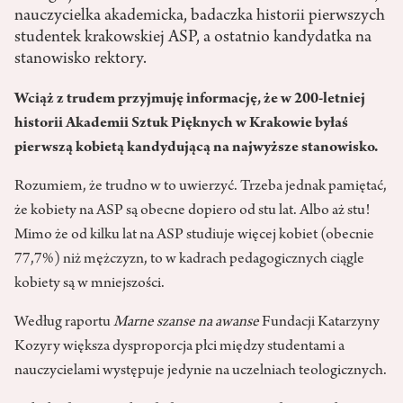
nauczycielka akademicka, badaczka historii pierwszych
studentek krakowskiej ASP, a ostatnio kandydatka na
stanowisko rektory.
Wciąż z trudem przyjmuję informację, że w 200
‑letniej
historii Akademii Sztuk Pi
ęknych w
Krakowie by
ła
ś
pierwsz
ą kobiet
ą kandyduj
ąc
ą na najwyższe stanowisko.
Rozumiem, że trudno w to uwierzyć. Trzeba jednak pamiętać,
że kobiety na ASP są obecne dopiero od stu lat. Albo aż stu!
Mimo że od kilku lat na ASP studiuje więcej kobiet (obecnie
77,7%) niż mężczyzn, to w kadrach pedagogicznych ciągle
kobiety są w mniejszości.
Według raportu
Marne szanse na awanse
Fundacji Katarzyny
Kozyry większa dysproporcja płci między studentami a
nauczycielami występuje jedynie na uczelniach teologicznych.