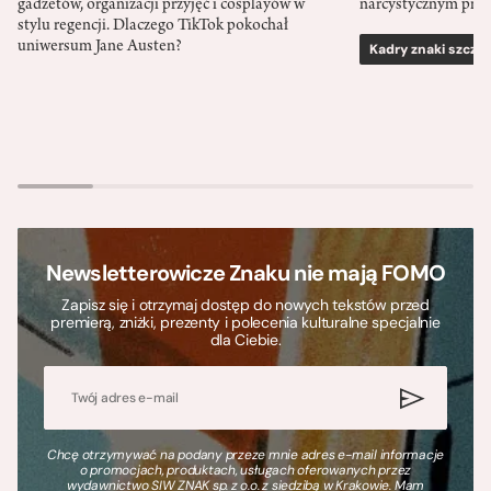
gadżetów, organizacji przyjęć i cosplayów w
narcystycznym pro
stylu regencji. Dlaczego TikTok pokochał
uniwersum Jane Austen?
Kadry znaki szcze
Newsletterowicze Znaku nie mają FOMO
Zapisz się i otrzymaj dostęp do nowych tekstów przed
premierą, zniżki, prezenty i polecenia kulturalne specjalnie
dla Ciebie.
Chcę otrzymywać na podany przeze mnie adres e-mail informacje
o promocjach, produktach, usługach oferowanych przez
wydawnictwo SIW ZNAK sp. z o.o. z siedzibą w Krakowie. Mam