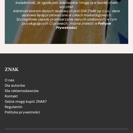
świadomość, że zgoda jest dobrowolna i mogę ją w każdej chwili
wycofać.
Administratorem danych osobowych jest SIW ZNAK sp. z o.o., dane
osobowe będą przetwarzane w celach marketingowych.
Szczegółowe zasady przetwarzania danych osobowych, w tym
przysługujących Ci prawach, można znaleźć w
Polityce
Prywatności
.
ZNAK
O nas
Dla autorów
Dla reklamodawców
Kontakt
Gdzie mogę kupić ZNAK?
Regulamin
Polityka prywatności