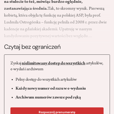
na stulecie to te
ż, m
ówi
ąc bardzo ogl
ędnie,
zastanawiaj
ąca
średnia.
Tak, to skromny wynik. Pierwszą
kobietą, która objęła tę funkcję na polskiej ASP, była prof.
Ludmiła Ostrogórska – funkcję pełniła od 2008 r. przez dwie
kadencje na gdańskiej akademii. Upatruję w naszym
kandydowaniu pozytywnej wartości bez względu…
Czytaj bez ograniczeń
Zyskaj
nielimitowany dostęp do wszystkich
artykułów,
e-wydań i archiwum
Pełny dostęp do wszystkich artykułów
Każdy nowy numer od razu w e-wydaniu
Archiwum numerów zawsze pod ręką
Rozpocznij prenumeratę