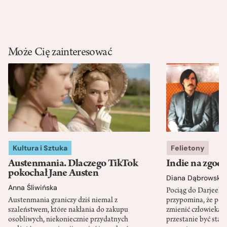
Może Cię zainteresować
Kultura i Sztuka
Felietony
Austenmania. Dlaczego TikTok
Indie na zgod
pokochał Jane Austen
Diana Dąbrowska
Anna Śliwińska
Pociąg do Darjeeli
Austenmania graniczy dziś niemal z
przypomina, że po
szaleństwem, które nakłania do zakupu
zmienić człowieka d
osobliwych, niekoniecznie przydatnych
przestanie być sta