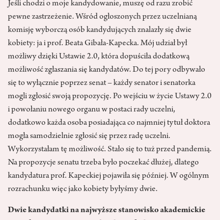
Jeśli chodzi o moje kandydowanie, muszę od razu zrobić
pewne zastrzeżenie. Wśród ogłoszonych przez uczelnianą
komisję wyborczą osób kandydujących znalazły się dwie
kobiety: ja i prof. Beata Gibała-Kapecka. Mój udział był
możliwy dzięki Ustawie 2.0, która dopuściła dodatkową
możliwość zgłaszania się kandydatów. Do tej pory odbywało
się to wyłącznie poprzez senat – każdy senator i senatorka
mogli zgłosić swoją propozycję. Po wejściu w życie Ustawy 2.0
i powołaniu nowego organu w postaci rady uczelni,
dodatkowo każda osoba posiadająca co najmniej tytuł doktora
mogła samodzielnie zgłosić się przez radę uczelni.
Wykorzystałam tę możliwość. Stało się to tuż przed pandemią.
Na propozycje senatu trzeba było poczekać dłużej, dlatego
kandydatura prof. Kapeckiej pojawiła się później. W ogólnym
rozrachunku więc jako kobiety byłyśmy dwie.
Dwie kandydatki na najwyższe stanowisko akademickie