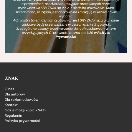
o promocjach, produktach, usługach oferowanych przez
wydawnictwo SIW ZNAK sp. z o.o. z siedzibą w Krakowie. Mam
świadomość, że zgoda jest dobrowolna i mogę ją w każdej chwili
wycofać.
Administratorem danych osobowych jest SIW ZNAK sp. z o.o., dane
osobowe będą przetwarzane w celach marketingowych.
Szczegółowe zasady przetwarzania danych osobowych, w tym
przysługujących Ci prawach, można znaleźć w
Polityce
Prywatności
.
ZNAK
O nas
Dla autorów
Dla reklamodawców
Kontakt
Gdzie mogę kupić ZNAK?
Regulamin
Polityka prywatności