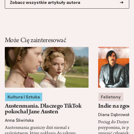
Zobacz wszystkie artykuły autora
Może Cię zainteresować
Kultura i Sztuka
Felietony
Austenmania. Dlaczego TikTok
Indie na zgod
pokochał Jane Austen
Diana Dąbrowska
Anna Śliwińska
Pociąg do Darjeeli
Austenmania graniczy dziś niemal z
przypomina, że po
szaleństwem, które nakłania do zakupu
zmienić człowieka d