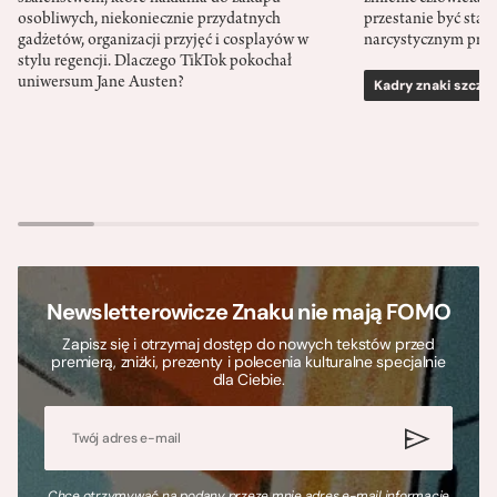
osobliwych, niekoniecznie przydatnych
przestanie być sta
gadżetów, organizacji przyjęć i cosplayów w
narcystycznym pro
stylu regencji. Dlaczego TikTok pokochał
uniwersum Jane Austen?
Kadry znaki szcze
Newsletterowicze Znaku nie mają FOMO
Zapisz się i otrzymaj dostęp do nowych tekstów przed
premierą, zniżki, prezenty i polecenia kulturalne specjalnie
dla Ciebie.
Chcę otrzymywać na podany przeze mnie adres e-mail informacje