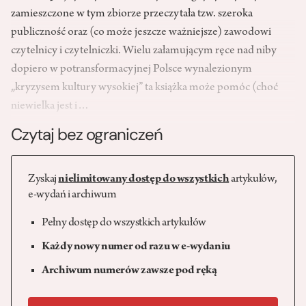
zamieszczone w tym zbiorze przeczytała tzw. szeroka
publiczność oraz (co może jeszcze ważniejsze) zawodowi
czytelnicy i czytelniczki. Wielu załamującym ręce nad niby
dopiero w potransformacyjnej Polsce wynalezionym
„kryzysem kultury wysokiej” ta książka może pomóc (choć
niewielka jest i…
Czytaj bez ograniczeń
Zyskaj
nielimitowany dostęp do wszystkich
artykułów,
e-wydań i archiwum
Pełny dostęp do wszystkich artykułów
Każdy nowy numer od razu w e-wydaniu
Archiwum numerów zawsze pod ręką