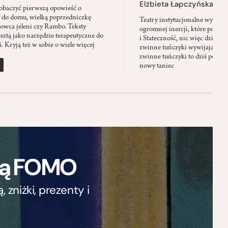
Elżbieta Łapczyńska
baczyć pierwszą opowieść o
 do domu, wielką poprzedniczkę
Teatry instytucjonalne wyobra
Łowca jeleni czy Rambo. Teksty
ogromnej inercji, które ponad 
sztą jako narzędzie terapeutyczne do
i Stateczność, nic więc dziwne
. Kryją też w sobie o wiele więcej
zwinne tuńczyki wywijają zach
zwinne tuńczyki to dziś perfor
nowy taniec
ają FOMO
zniżki, prezenty i