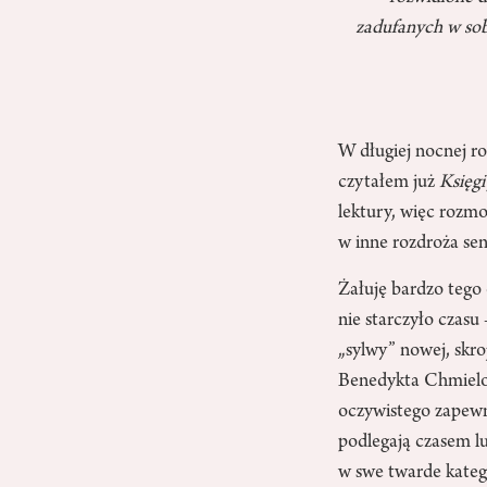
zadufanych w sob
W długiej nocnej ro
czytałem już
Księg
lektury, więc rozm
w inne rozdroża se
Żałuję bardzo tego
nie starczyło czasu 
„sylwy” nowej, skro
Benedykta Chmielow
oczywistego zapewn
podlegają czasem lud
w swe twarde katego