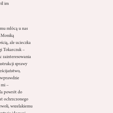
ił im
izmu młócą u nas
z Moniką
ścią, ale ucieczka
gi Tokarczuk –
ec zainteresowania
trukcji sprawy
eścijaństwo,
c wprawdzie
e mi –
 Na powrót do
at ochrzczonego
iewoli, wszelakiemu