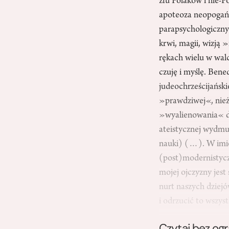
złu Polaków i nie-
apoteoza neopogańs
parapsychologicznym
krwi, magii, wizją 
rękach wielu w walc
czuję i myślę. Bene
judeochrześcijańsk
»prawdziwej«, nieży
»wyalienowania« do 
ateistycznej wydmu
nauki) (…). W imię
(post)modernistycz
mojej ojczyzny jest
nurt naszych dziej
i odrzucić to wszy
Czytaj bez og