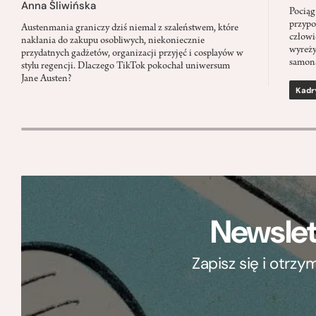
Anna Śliwińska
Pociąg
przypo
Austenmania graniczy dziś niemal z szaleństwem, które
człowi
nakłania do zakupu osobliwych, niekoniecznie
wyreży
przydatnych gadżetów, organizacji przyjęć i cosplayów w
samon
stylu regencji. Dlaczego TikTok pokochał uniwersum
Jane Austen?
Kadr
Newslet
Zapisz się i otrz