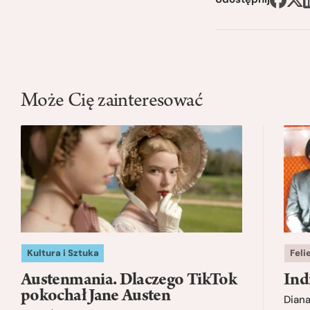
Może Cię zainteresować
Kultura i Sztuka
Feli
Austenmania. Dlaczego TikTok
Ind
pokochał Jane Austen
Dian