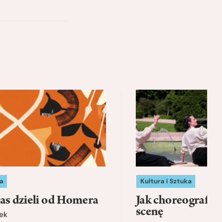
a
Kultura i Sztuka
as dzieli od Homera
Jak choreografia
scenę
ek