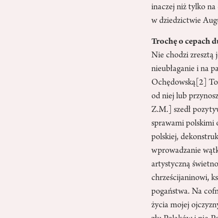
inaczej niż tylko n
w dziedzictwie Aug
Trochę o cepach 
Nie chodzi zresztą 
nieubłaganie i na p
Ochędowską
[2]
Tom
od niej lub przynos
Z.M.] szedł pozyty
sprawami polskimi
polskiej, dekonstr
wprowadzanie wąt
artystyczną świetnoś
chrześcijaninowi, k
pogaństwa. Na cofn
życia mojej ojczyzn