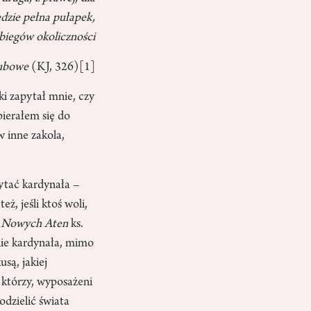
ędzie pełna pułapek,
zbiegów okoliczności
kubowe
(KJ, 326)
[1]
ki zapytał mnie, czy
bierałem się do
 inne zakola,
ytać kardynała –
ż, jeśli ktoś woli,
h
Nowych Aten
ks.
nie kardynała, mimo
są, jakiej
, którzy, wyposażeni
odzielić świata