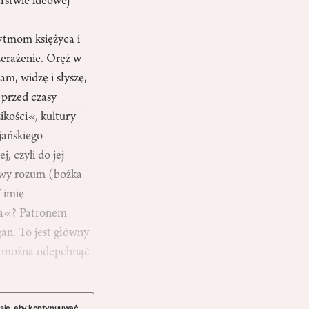
rstwie ideowej
rytmom księżyca i
zerażenie. Oręż w
m, widzę i słyszę,
 przed czasy
kości«, kultury
jańskiego
, czyli do jej
iowy rozum (bożka
 imię
nia«? Patronem
gan. To jest główny
zy można odepchnąć
 się, aby kontynuuwać