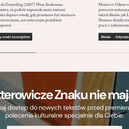
 do Darjeeling (2007) Wesa Andersona
Można w Odysei zo
mina, że podróż naprawdę może zmienić
powrocie weterana
eka dopiero wtedy, gdy przestanie być starannie
takich filmów jak 
serowanym, narcystycznym projektem
Homera służyły zre
aprawy
pracy z żołnierzami
y znaki szczególne
Illiada
Odyseja
terowicze Znaku nie m
ymaj dostęp do nowych tekstów przed premierą, 
polecenia kulturalne specjalnie dla Ciebie.