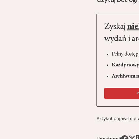
Zyskaj
nie
wydań i a
Pełny dostęp
Każdy nowy 
Archiwum n
R
Artykuł pojawił si
Udostępnij