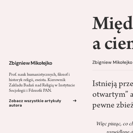
Międ
a ci
Zbigniew Mikołejko
Zbigniew Mikołejko
Prof. nauk humanistycznych, filozof i
historyk religii, eseista. Kierownik
Istnieją pr
Zakładu Badań nad Religią w Instytucie
Socjologii i Filozofii PAN.
otwartym” a
Zobacz wszystkie artykuły
pewne zbież
autora
Więc pisząc, co c
rozwidlone dr