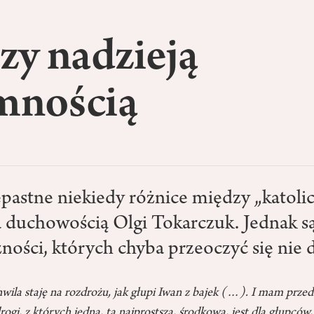
zy nadzieją
emnością
zepastne niekiedy różnice między „kato
 duchowością Olgi Tokarczuk. Jednak są
ności, których chyba przeoczyć się nie d
hwila staję na rozdrożu, jak głupi Iwan z bajek (…). I mam przed
ogi, z których jedna, ta najprostsza, środkowa, jest dla głupców,