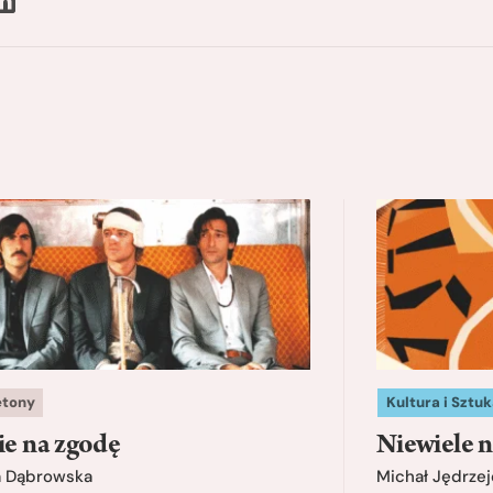
etony
Kultura i Sztuk
ie na zgodę
Niewiele n
a Dąbrowska
Michał Jędrzej