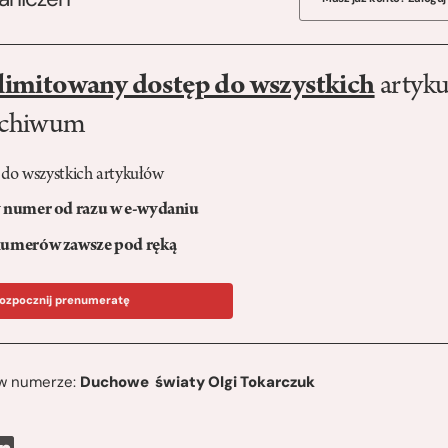
limitowany dostęp do wszystkich
artyku
rchiwum
 do wszystkich artykułów
numer od razu w e-wydaniu
umerów zawsze pod ręką
ozpocznij prenumeratę
ę w numerze:
Duchowe światy Olgi Tokarczuk