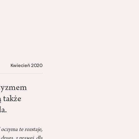
Kwiecień 2020
licyzmem
 także
a.
 oczyma te rozstaje,
 druga, z prawej, dla