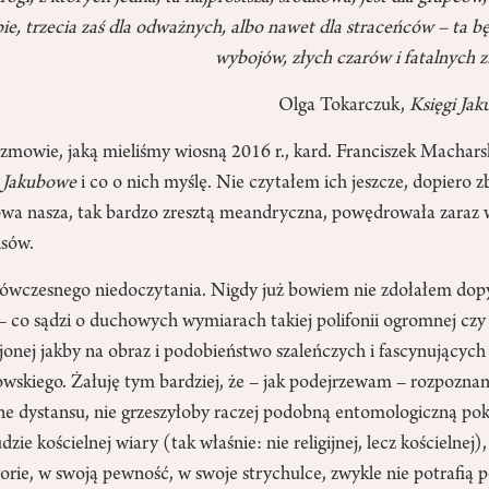
ie, trzecia zaś dla odważnych, albo nawet dla straceńców – ta b
wybojów, złych czarów i fatalnych 
Olga Tokarczuk,
Księgi Ja
zmowie, jaką mieliśmy wiosną 2016 r., kard. Franciszek Machars
i Jakubowe
i co o nich myślę. Nie czytałem ich jeszcze, dopiero z
owa nasza, tak bardzo zresztą meandryczna, powędrowała zaraz w
nsów.
 ówczesnego niedoczytania. Nigdy już bowiem nie zdołałem dop
– co sądzi o duchowych wymiarach takiej polifonii ogromnej czy te
jonej jakby na obraz i podobieństwo szaleńczych i fascynującyc
skiego. Żałuję tym bardziej, że – jak podejrzewam – rozpozna
e dystansu, nie grzeszyłoby raczej podobną entomologiczną poku
zie kościelnej wiary (tak właśnie: nie religijnej, lecz kościelnej)
rie, w swoją pewność, w swoje strychulce, zwykle nie potrafią p