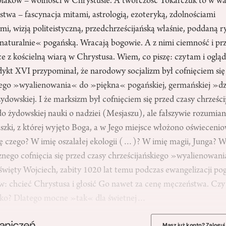
Polaków – wolności w Chrystusie. A twórczość Tokarczuk to w wa
twa – fascynacja mitami, astrologią, ezoteryką, zdolnościami
i, wizją politeistyczną, przedchrześcijańską właśnie, poddaną 
»naturalnie« pogańską. Wracają bogowie. A z nimi ciemność i pr
e z kościelną wiarą w Chrystusa. Wiem, co piszę: czytam i ogląda
dykt XVI przypominał, że narodowy socjalizm był cofnięciem się
iego »wyalienowania« do »piękna« pogańskiej, germańskiej »dzi
dowskiej. I że marksizm był cofnięciem się przed czasy chrześci
żydowskiej nauki o nadziei (Mesjaszu), ale fałszywie rozumianej
szki, z której wyjęto Boga, a w Jego miejsce włożono oświecen
 czego? W imię oszalałej ekologii (…)? W imię magii, Junga? W
nego cofnięcia się przed czasy chrześcijańskiego »wyalienowa
 święty Wojciech, zabity 1020 lat temu podczas ewangelizacji po
ów: chcieć Chrystusa i głosić Go nawet za cenę męczeństwa. C
stko? Dlatego mocne »tak« dla świetnej…
raniczeń
Masz już konto? Zaloguj