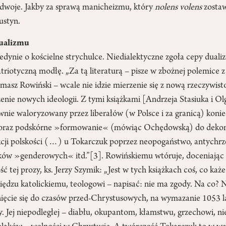
a dwoje. Jakby za sprawą manicheizmu, który
nolens volens
zostaw
ustyn.
dualizmu
jedynie o kościelne strychulce. Niedialektyczne zgoła cepy dual
atriotyczną modłę. „Za tą literaturą – pisze w zbożnej polemice 
asz Rowiński – wcale nie idzie mierzenie się z nową rzeczywisto
zenie nowych ideologii. Z tymi książkami [Andrzeja Stasiuka i Ol
wnie waloryzowany przez liberałów (w Polsce i za granicą) koni
 oraz podskórne »formowanie« (mówiąc Ochędowską) do dekons
ukcji polskości (…) u Tokarczuk poprzez neopogaństwo, antychrz
ków »genderowych« itd.”
[3]
. Rowińskiemu wtóruje, doceniają
ć tej prozy, ks. Jerzy Szymik: „Jest w tych książkach coś, co każ
siędzu katolickiemu, teologowi – napisać: nie ma zgody. Na co?
ięcie się do czasów przed-Chrystusowych, na wymazanie 1053 l
y. Jej niepodległej – diabłu, okupantom, kłamstwu, grzechowi, n