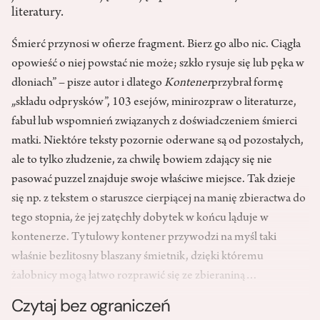
literatury.
Śmierć przynosi w ofierze fragment. Bierz go albo nic. Ciągła
opowieść o niej powstać nie może; szkło rysuje się lub pęka w
dłoniach” – pisze autor i dlatego
Kontener
przybrał formę
„składu odprysków”, 103 esejów, minirozpraw o literaturze,
fabuł lub wspomnień związanych z doświadczeniem śmierci
matki. Niektóre teksty pozornie oderwane są od pozostałych,
ale to tylko złudzenie, za chwilę bowiem zdający się nie
pasować puzzel znajduje swoje właściwe miejsce. Tak dzieje
się np. z tekstem o staruszce cierpiącej na manię zbieractwa do
tego stopnia, że jej zatęchły dobytek w końcu ląduje w
kontenerze. Tytułowy kontener przywodzi na myśl taki
właśnie bezlitosny blaszany śmietnik, dzięki któremu
żałobnicy mogą łatwo rozprawić się ze zbieraniną…
Czytaj bez ograniczeń