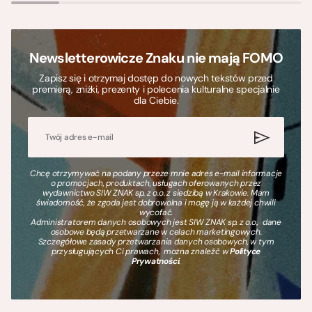
Newsletterowicze Znaku nie mają FOMO
Zapisz się i otrzymaj dostęp do nowych tekstów przed
premierą, zniżki, prezenty i polecenia kulturalne specjalnie
dla Ciebie.
Chcę otrzymywać na podany przeze mnie adres e-mail informacje
o promocjach, produktach, usługach oferowanych przez
wydawnictwo SIW ZNAK sp. z o.o. z siedzibą w Krakowie. Mam
świadomość, że zgoda jest dobrowolna i mogę ją w każdej chwili
wycofać.
Administratorem danych osobowych jest SIW ZNAK sp. z o.o., dane
osobowe będą przetwarzane w celach marketingowych.
Szczegółowe zasady przetwarzania danych osobowych, w tym
przysługujących Ci prawach, można znaleźć w
Polityce
Prywatności
.