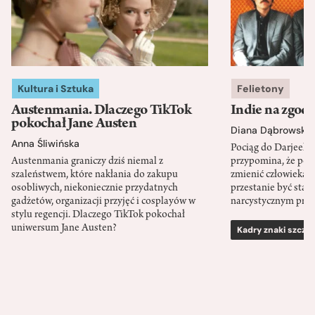
Kultura i Sztuka
Felietony
Austenmania. Dlaczego TikTok
Indie na zgod
pokochał Jane Austen
Diana Dąbrowska
Anna Śliwińska
Pociąg do Darjeeli
Austenmania graniczy dziś niemal z
przypomina, że po
szaleństwem, które nakłania do zakupu
zmienić człowieka d
osobliwych, niekoniecznie przydatnych
przestanie być sta
gadżetów, organizacji przyjęć i cosplayów w
narcystycznym pro
stylu regencji. Dlaczego TikTok pokochał
uniwersum Jane Austen?
Kadry znaki szcze