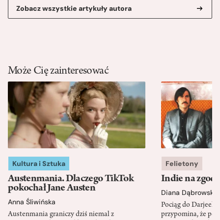
Zobacz wszystkie artykuły autora
Może Cię zainteresować
Kultura i Sztuka
Felietony
Austenmania. Dlaczego TikTok
Indie na zgod
pokochał Jane Austen
Diana Dąbrowska
Anna Śliwińska
Pociąg do Darjeeli
Austenmania graniczy dziś niemal z
przypomina, że po