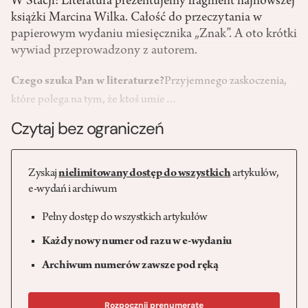
W Stacji: Literatura prezentujemy fragment najnowszej
książki Marcina Wilka. Całość do przeczytania w
papierowym wydaniu miesięcznika „Znak”. A oto krótki
wywiad przeprowadzony z autorem.
Czego szuka Pan w literaturze?
Przyjemnego zaskoczenia,
które polega na tym, że ktoś umie…
Czytaj bez ograniczeń
Zyskaj
nielimitowany dostęp do wszystkich
artykułów,
e-wydań i archiwum
Pełny dostęp do wszystkich artykułów
Każdy nowy numer od razu w e-wydaniu
Archiwum numerów zawsze pod ręką
Rozpocznij prenumeratę