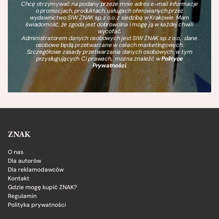
Chcę otrzymywać na podany przeze mnie adres e-mail informacje
o promocjach, produktach, usługach oferowanych przez
wydawnictwo SIW ZNAK sp. z o.o. z siedzibą w Krakowie. Mam
świadomość, że zgoda jest dobrowolna i mogę ją w każdej chwili
wycofać.
Administratorem danych osobowych jest SIW ZNAK sp. z o.o., dane
osobowe będą przetwarzane w celach marketingowych.
Szczegółowe zasady przetwarzania danych osobowych, w tym
przysługujących Ci prawach, można znaleźć w
Polityce
Prywatności
.
ZNAK
O nas
Dla autorów
Dla reklamodawców
Kontakt
Gdzie mogę kupić ZNAK?
Regulamin
Polityka prywatności