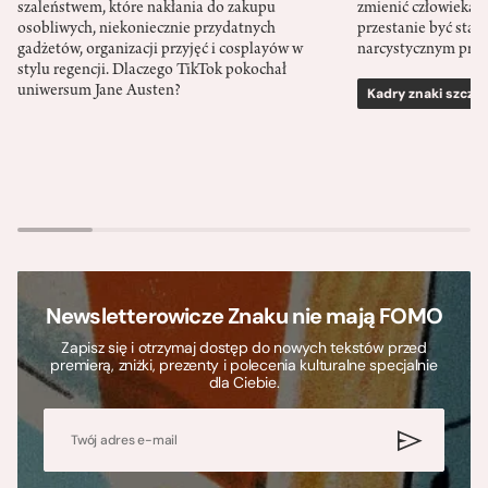
szaleństwem, które nakłania do zakupu
zmienić człowieka d
osobliwych, niekoniecznie przydatnych
przestanie być sta
gadżetów, organizacji przyjęć i cosplayów w
narcystycznym pro
stylu regencji. Dlaczego TikTok pokochał
uniwersum Jane Austen?
Kadry znaki szcze
Newsletterowicze Znaku nie mają FOMO
Zapisz się i otrzymaj dostęp do nowych tekstów przed
premierą, zniżki, prezenty i polecenia kulturalne specjalnie
dla Ciebie.