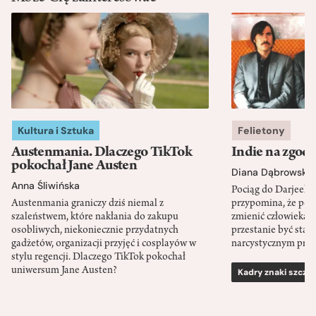
Kultura i Sztuka
Felietony
Austenmania. Dlaczego TikTok
Indie na zgod
pokochał Jane Austen
Diana Dąbrowska
Anna Śliwińska
Pociąg do Darjeeli
Austenmania graniczy dziś niemal z
przypomina, że po
szaleństwem, które nakłania do zakupu
zmienić człowieka d
osobliwych, niekoniecznie przydatnych
przestanie być sta
gadżetów, organizacji przyjęć i cosplayów w
narcystycznym pro
stylu regencji. Dlaczego TikTok pokochał
uniwersum Jane Austen?
Kadry znaki szcze