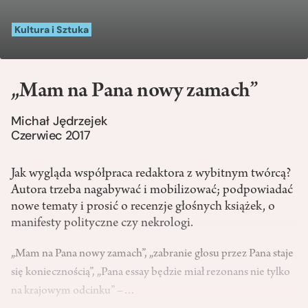
Kultura i Sztuka
„Mam na Pana nowy zamach”
Michał Jędrzejek
Czerwiec 2017
Jak wygląda współpraca redaktora z wybitnym twórcą?
Autora trzeba nagabywać i mobilizować; podpowiadać
nowe tematy i prosić o recenzje głośnych książek, o
manifesty polityczne czy nekrologi.
„Mam na Pana nowy zamach”, „zabranie głosu przez Pana staje
się koniecznością”, „Pana essay będzie miał rezonans nie tylko
na krajowym odcinku” –…