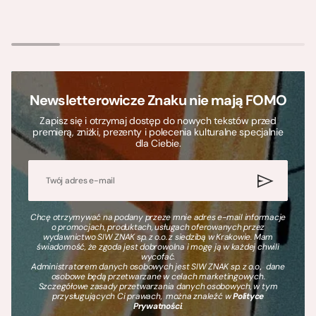
Newsletterowicze Znaku nie mają FOMO
Zapisz się i otrzymaj dostęp do nowych tekstów przed
premierą, zniżki, prezenty i polecenia kulturalne specjalnie
dla Ciebie.
Chcę otrzymywać na podany przeze mnie adres e-mail informacje
o promocjach, produktach, usługach oferowanych przez
wydawnictwo SIW ZNAK sp. z o.o. z siedzibą w Krakowie. Mam
świadomość, że zgoda jest dobrowolna i mogę ją w każdej chwili
wycofać.
Administratorem danych osobowych jest SIW ZNAK sp. z o.o., dane
osobowe będą przetwarzane w celach marketingowych.
Szczegółowe zasady przetwarzania danych osobowych, w tym
przysługujących Ci prawach, można znaleźć w
Polityce
Prywatności
.