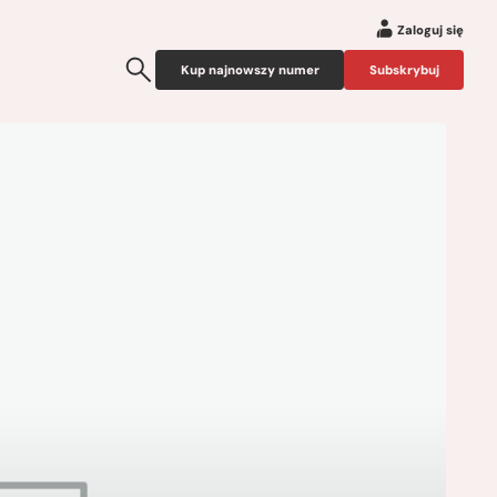
Zaloguj się
Kup najnowszy numer
Subskrybuj