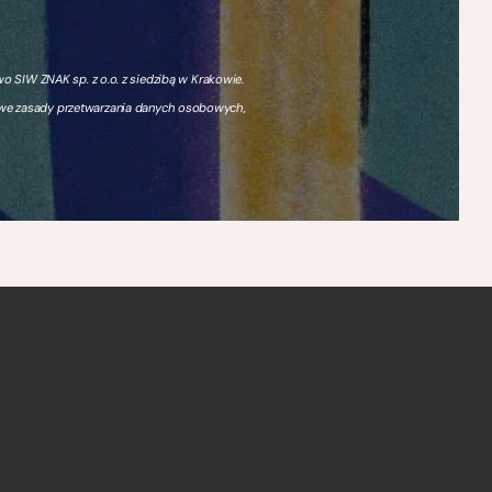
 SIW ZNAK sp. z o.o. z siedzibą w Krakowie.
owe zasady przetwarzania danych osobowych,