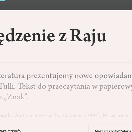
dzenie z Raju
iteratura prezentujemy nowe opowiadan
ulli. Tekst do przeczytania w papier
a „Znak”.
pisarka. Autorka powieści:
Sny i kamienie
(1995),
W czerwieni
raniczeń
Masz już konto? Zaloguj