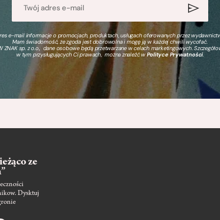
s e-mail informacje o promocjach, produktach, usługach oferowanych przez wydawnictwo
Mam świadomość, że zgoda jest dobrowolna i mogę ją w każdej chwili wycofać.
 ZNAK sp. z o.o., dane osobowe będą przetwarzane w celach marketingowych. Szczegół
w tym przysługujących Ci prawach, można znaleźć w
Polityce Prywatności
.
ieżąco ze
m”
eczności
nikow. Dysktuj
gronie