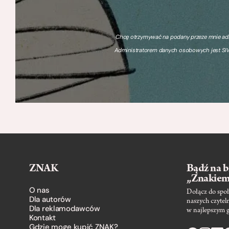
Chcę otrzymywać na podany przeze mnie adre
Administratorem danych osobowych jest SIW
ZNAK
Bądź na b
„Znakie
O nas
Dołącz do społ
Dla autorów
naszych czytel
Dla reklamodawców
w najlepszym 
Kontakt
Gdzie mogę kupić ZNAK?