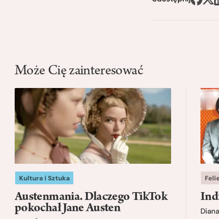
Może Cię zainteresować
Kultura i Sztuka
Feli
Austenmania. Dlaczego TikTok
Ind
pokochał Jane Austen
Dian