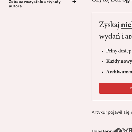
Zobacz wszystkie artykuły
autora
Zyskaj
nie
wydań i a
Pełny dostęp
Każdy nowy 
Archiwum n
R
Artykuł pojawił si
Udostępnij