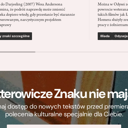
 do Darjeeling (2007) Wesa Andersona
Można w Odysei zo
mina, że podróż naprawdę może zmienić
powrocie weterana
eka dopiero wtedy, gdy przestanie być starannie
takich filmów jak 
serowanym, narcystycznym projektem
Homera służyły zre
aprawy
pracy z żołnierzami
y znaki szczególne
Illiada
Odyseja
terowicze Znaku nie m
ymaj dostęp do nowych tekstów przed premierą, 
polecenia kulturalne specjalnie dla Ciebie.