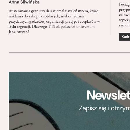
Anna Śliwińska
Pociąg
przypo
Austenmania graniczy dziś niemal z szaleństwem, które
człowi
nakłania do zakupu osobliwych, niekoniecznie
wyreży
przydatnych gadżetów, organizacji przyjęć i cosplayów w
samon
stylu regencji. Dlaczego TikTok pokochał uniwersum
Jane Austen?
Kadr
Newslet
Zapisz się i otrz