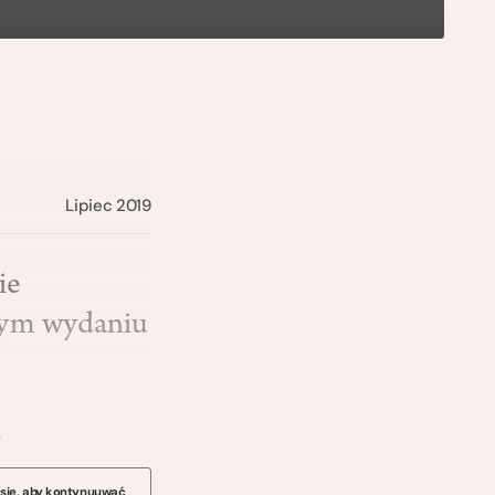
Lipiec 2019
ie
owym wydaniu
…
 się, aby kontynuuwać