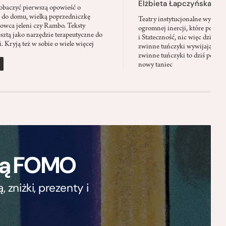
Elżbieta Łapczyńska
baczyć pierwszą opowieść o
 do domu, wielką poprzedniczkę
Teatry instytucjonalne wyobra
Łowca jeleni czy Rambo. Teksty
ogromnej inercji, które ponad 
sztą jako narzędzie terapeutyczne do
i Stateczność, nic więc dziwne
. Kryją też w sobie o wiele więcej
zwinne tuńczyki wywijają zach
zwinne tuńczyki to dziś perfor
nowy taniec
ają FOMO
zniżki, prezenty i