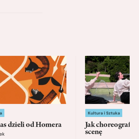
a
Kultura i Sztuka
as dzieli od Homera
Jak choreografia
scenę
ek