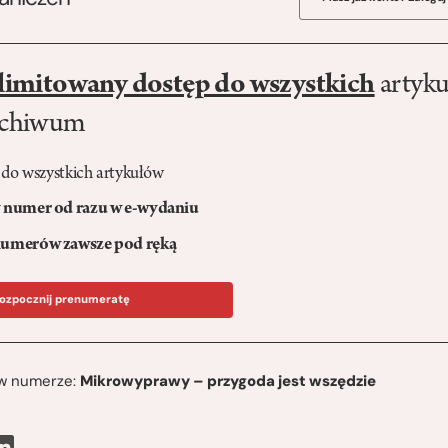
limitowany dostęp do wszystkich
artyku
rchiwum
 do wszystkich artykułów
numer od razu w e-wydaniu
umerów zawsze pod ręką
ozpocznij prenumeratę
ę w numerze:
Mikrowyprawy – przygoda jest wszędzie