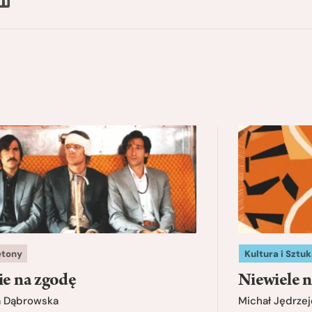
etony
Kultura i Sztuk
ie na zgodę
Niewiele n
a Dąbrowska
Michał Jędrzej