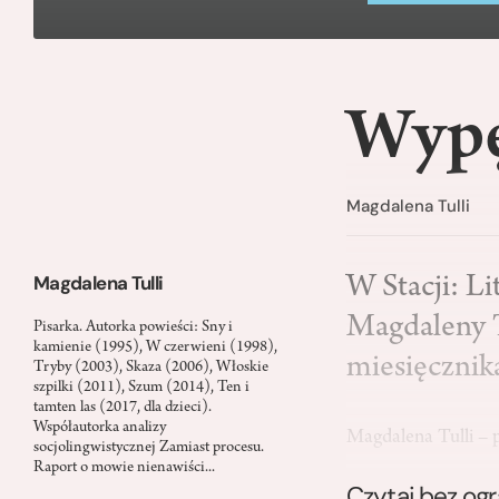
Wypę
Magdalena Tulli
Magdalena Tulli
W Stacji: L
Magdaleny T
Pisarka. Autorka powieści: Sny i
kamienie (1995), W czerwieni (1998),
miesięcznik
Tryby (2003), Skaza (2006), Włoskie
szpilki (2011), Szum (2014), Ten i
tamten las (2017, dla dzieci).
Współautorka analizy
Magdalena Tulli – 
socjolingwistycznej Zamiast procesu.
Raport o mowie nienawiści...
Czytaj bez og