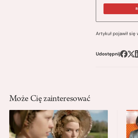
R
Artykuł pojawił si
Udostępnij
Może Cię zainteresować