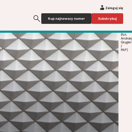
Zaloguj się
Kup najnowszy numer
Subskrybuj
(fot.
Andrze
Grygiel
/
PAP)