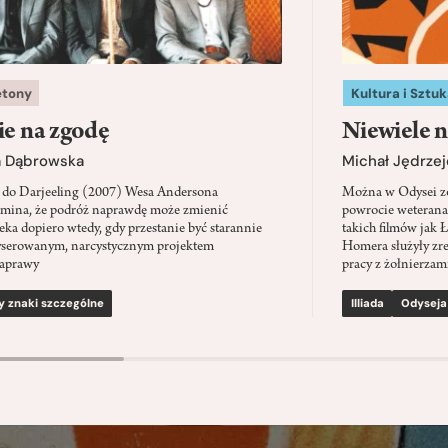
etony
Kultura i Sztuk
ie na zgodę
Niewiele n
a Dąbrowska
Michał Jędrzej
 do Darjeeling (2007) Wesa Andersona
Można w Odysei zo
mina, że podróż naprawdę może zmienić
powrocie weterana
eka dopiero wtedy, gdy przestanie być starannie
takich filmów jak 
serowanym, narcystycznym projektem
Homera służyły zre
aprawy
pracy z żołnierzami
y znaki szczególne
Illiada
Odyseja