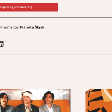
ozpocznij prenumeratę
ę w numerze:
Planeta Śląsk