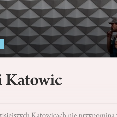
a
i Katowic
zisiejszych Katowicach nie przypomina 