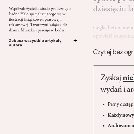
dziesięciu la
Współzałożycielka studia graficznego
Ładne Halo specjalizującego się w
ilustracji książkowej, prasowej i
reklamowej. Twórczyni książek dla
Cegła, beton, metal
dzieci. Mieszka i pracuje w Łodzi
opowieść uzupełniaj
Zobacz wszystkie artykuły
autora
Czytaj bez og
Zyskaj
nie
wydań i a
Pełny dostęp
Każdy nowy 
Archiwum n