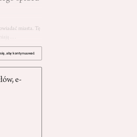
powiadać miasta. Tę
zniają….
 się, aby kontynuuwać
łów, e-