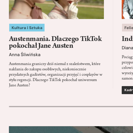
Kultura i Sztuka
Feli
Austenmania. Dlaczego TikTok
Ind
pokochał Jane Austen
Dian
Anna Śliwińska
Pociąg
przypo
Austenmania graniczy dziś niemal z szaleństwem, które
człowi
nakłania do zakupu osobliwych, niekoniecznie
wyreży
przydatnych gadżetów, organizacji przyjęć i cosplayów w
samon
stylu regencji. Dlaczego TikTok pokochał uniwersum
Jane Austen?
Kadr