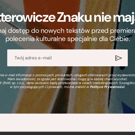
terowicze Znaku nie m
ymaj dostęp do nowych tekstów przed premierą, 
polecenia kulturalne specjalnie dla Ciebie.
s e-mail informacje o promocjach, produktach, usługach oferowanych przez wydawnictwo
Mam świadomość, że zgoda jest dobrowolna i mogę ją w każdej chwili wycofać.
 ZNAK sp. z o.o., dane osobowe będą przetwarzane w celach marketingowych. Szczegół
w tym przysługujących Ci prawach, można znaleźć w
Polityce Prywatności
.