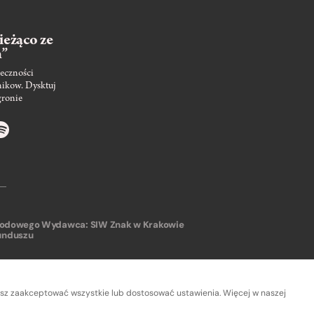
ieżąco ze
m”
eczności
nikow. Dysktuj
gronie
arodowego
Wydawca: SIW Znak w Krakowie
unduszu
sz zaakceptować wszystkie lub dostosować ustawienia. Więcej w naszej