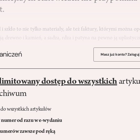
t.
 i szkło to nie tylko materiały, ale też faktury, którymi można o
ą drewno i kamień, a sadza, rdza i patyna na pewno ją uplastyc
raniczeń
Masz już konto? Zaloguj
limitowany dostęp do wszystkich
artyku
rchiwum
 do wszystkich artykułów
numer od razu w e-wydaniu
umerów zawsze pod ręką