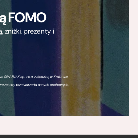
ają FOMO
zniżki, prezenty i
 SIW ZNAK sp. z o.o. z siedzibą w Krakowie.
owe zasady przetwarzania danych osobowych,