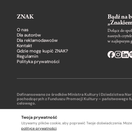
ZNAK
Bądź na b
„Znakie
O nas
Dołącz do społ
Dla autorów
naszych czytel
Dla reklamodawców
w najlepszym 
Kontakt
Gdzie mogę kupić ZNAK?
Regulamin
Polityka prywatności
Dofinansowano ze środków Ministra Kultury i Dziedzictwa N
pochodzących z Funduszu Promocji Kultury – państwowego f
celowego.
Twoja prywatność
Używamy plików cookie, aby poprawić Twoje doświadczenia. Może
A
A
polityce prywatności
.