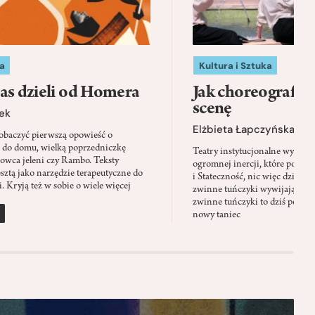
a
Kultura i Sztuka
as dzieli od Homera
Jak choreografia
scenę
ek
Elżbieta Łapczyńska
baczyć pierwszą opowieść o
 do domu, wielką poprzedniczkę
Teatry instytucjonalne wyobra
Łowca jeleni czy Rambo. Teksty
ogromnej inercji, które ponad 
sztą jako narzędzie terapeutyczne do
i Stateczność, nic więc dziwne
. Kryją też w sobie o wiele więcej
zwinne tuńczyki wywijają zach
zwinne tuńczyki to dziś perfor
nowy taniec