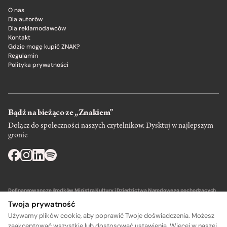
O nas
Dla autorów
Dla reklamodawców
Kontakt
Gdzie mogę kupić ZNAK?
Regulamin
Polityka prywatności
Bądź na bieżąco ze „Znakiem”
Dołącz do społeczności naszych czytelnikow. Dysktuj w najlepszym
gronie
Dofinansowano ze środków Ministra Kultury i Dziedzictwa Narodowego pochodzących
z Funduszu Promocji Kultury – państwowego funduszu celowego.
Twoja prywatność
Używamy plików cookie, aby poprawić Twoje doświadczenia. Możesz
zaakceptować wszystkie lub dostosować ustawienia. Więcej w naszej