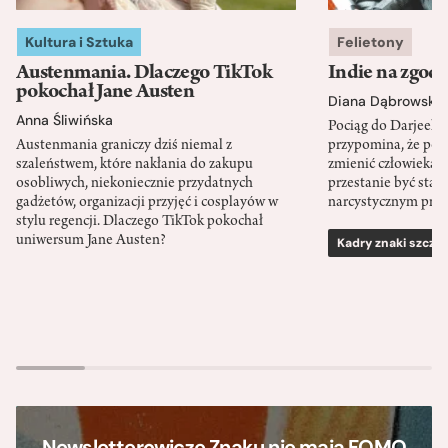
Kultura i Sztuka
Felietony
Austenmania. Dlaczego TikTok
Indie na zgod
pokochał Jane Austen
Diana Dąbrowska
Anna Śliwińska
Pociąg do Darjeeli
Austenmania graniczy dziś niemal z
przypomina, że po
szaleństwem, które nakłania do zakupu
zmienić człowieka d
osobliwych, niekoniecznie przydatnych
przestanie być sta
gadżetów, organizacji przyjęć i cosplayów w
narcystycznym pro
stylu regencji. Dlaczego TikTok pokochał
uniwersum Jane Austen?
Kadry znaki szcze
Newsletterowicze Znaku nie mają FOMO