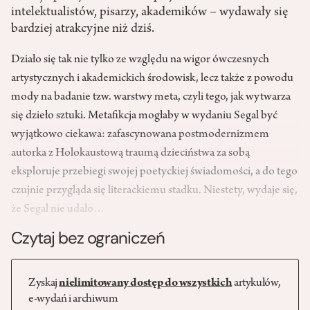
intelektualistów, pisarzy, akademików – wydawały się
bardziej atrakcyjne niż dziś.
Działo się tak nie tylko ze względu na wigor ówczesnych
artystycznych i akademickich środowisk, lecz także z powodu
mody na badanie tzw. warstwy meta, czyli tego, jak wytwarza
się dzieło sztuki. Metafikcja mogłaby w wydaniu Segal być
wyjątkowo ciekawa: zafascynowana postmodernizmem
autorka z Holokaustową traumą dzieciństwa za sobą
eksploruje przebiegi swojej poetyckiej świadomości, a do tego
czujnie przygląda się literackiemu stadku. Niestety, wydaje się,
że Segal nie udało…
Czytaj bez ograniczeń
Zyskaj
nielimitowany dostęp do wszystkich
artykułów,
e-wydań i archiwum