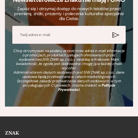
Zapisz się i otrzymaj dostęp do nowych tekstów przed
premierą, zniżki, prezenty i polecenia kulturalne specjalnie
dla Ciebie.
Chcę otrzymywać na podany przeze mnie adres e-mail informacje
o promocjach, produktach, usługach oferowanych przez
wydawnictwo SIW ZNAK sp. z o.o. z siedzibą w Krakowie. Mam
świadomość, że zgoda jest dobrowolna i mogę ją w każdej chwili
wycofać.
Administratorem danych osobowych jest SIW ZNAK sp. z o.o., dane
osobowe będą przetwarzane w celach marketingowych.
Szczegółowe zasady przetwarzania danych osobowych, w tym
przysługujących Ci prawach, można znaleźć w
Polityce
Prywatności
.
ZNAK