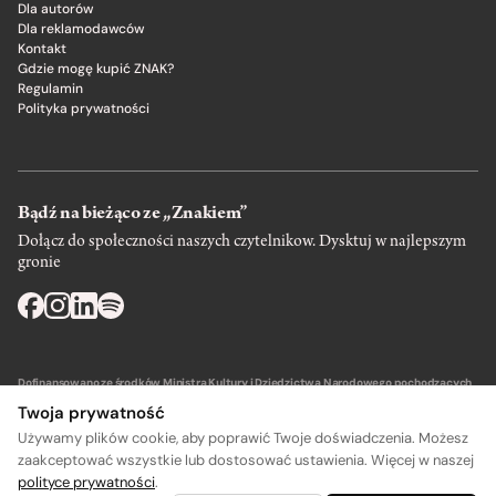
Dla autorów
Dla reklamodawców
Kontakt
Gdzie mogę kupić ZNAK?
Regulamin
Polityka prywatności
Bądź na bieżąco ze „Znakiem”
Dołącz do społeczności naszych czytelnikow. Dysktuj w najlepszym
gronie
Dofinansowano ze środków Ministra Kultury i Dziedzictwa Narodowego pochodzących
z Funduszu Promocji Kultury – państwowego funduszu celowego.
Twoja prywatność
Używamy plików cookie, aby poprawić Twoje doświadczenia. Możesz
zaakceptować wszystkie lub dostosować ustawienia. Więcej w naszej
polityce prywatności
.