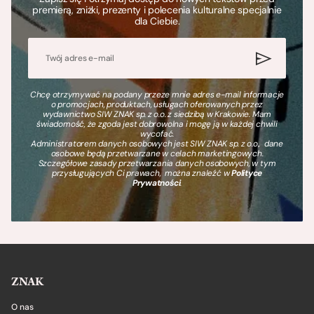
premierą, zniżki, prezenty i polecenia kulturalne specjalnie
dla Ciebie.
Chcę otrzymywać na podany przeze mnie adres e-mail informacje
o promocjach, produktach, usługach oferowanych przez
wydawnictwo SIW ZNAK sp. z o.o. z siedzibą w Krakowie. Mam
świadomość, że zgoda jest dobrowolna i mogę ją w każdej chwili
wycofać.
Administratorem danych osobowych jest SIW ZNAK sp. z o.o., dane
osobowe będą przetwarzane w celach marketingowych.
Szczegółowe zasady przetwarzania danych osobowych, w tym
przysługujących Ci prawach, można znaleźć w
Polityce
Prywatności
.
ZNAK
O nas