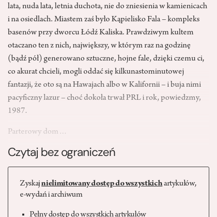
lata, nuda lata, letnia duchota, nie do zniesienia w kamienicach
i na osiedlach. Miastem zaś było Kąpielisko Fala – kompleks
basenów przy dworcu Łódź Kaliska. Prawdziwym kultem
otaczano ten z nich, największy, w którym raz na godzinę
(bądź pół) generowano sztuczne, hojne fale, dzięki czemu ci,
co akurat chcieli, mogli oddać się kilkunastominutowej
fantazji, że oto są na Hawajach albo w Kalifornii – i buja nimi
pacyficzny lazur – choć dokoła trwał PRL i rok, powiedzmy,
1987.
Parterowy dom…
Czytaj bez ograniczeń
Zyskaj
nielimitowany dostęp do wszystkich
artykułów,
e-wydań i archiwum
Pełny dostęp do wszystkich artykułów