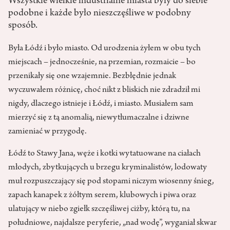
Wszystkie wielkie industrialne miasta były do siebie
podobne i każde było nieszczęśliwe w podobny
sposób.
Była Łódź i było miasto. Od urodzenia żyłem w obu tych
miejscach – jednocześnie, na przemian, rozmaicie – bo
przenikały się one wzajemnie. Bezbłędnie jednak
wyczuwałem różnicę, choć nikt z bliskich nie zdradził mi
nigdy, dlaczego istnieje i Łódź, i miasto. Musiałem sam
mierzyć się z tą anomalią, niewytłumaczalne i dziwne
zamieniać w przygodę.
Łódź to Stawy Jana, węże i kotki wytatuowane na ciałach
młodych, zbytkujących u brzegu kryminalistów, lodowaty
muł rozpuszczający się pod stopami niczym wiosenny śnieg,
zapach kanapek z żółtym serem, klubowych i piwa oraz
ulatujący w niebo zgiełk szczęśliwej ciżby, którą tu, na
południowe, najdalsze peryferie, „nad wodę”, wyganiał skwar