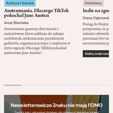
Kultura i Sztuka
Felietony
Austenmania. Dlaczego TikTok
Indie na zgod
pokochał Jane Austen
Diana Dąbrowska
Anna Śliwińska
Pociąg do Darjeeli
Austenmania graniczy dziś niemal z
przypomina, że po
szaleństwem, które nakłania do zakupu
zmienić człowieka d
osobliwych, niekoniecznie przydatnych
przestanie być sta
gadżetów, organizacji przyjęć i cosplayów w
narcystycznym pro
stylu regencji. Dlaczego TikTok pokochał
uniwersum Jane Austen?
Kadry znaki szcze
Newsletterowicze Znaku nie mają FOMO
Zapisz się i otrzymaj dostęp do nowych tekstów przed