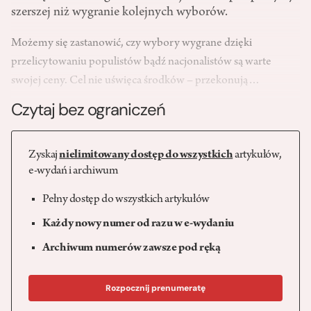
szerszej niż wygranie kolejnych wyborów.
Możemy się zastanowić, czy wybory wygrane dzięki
przelicytowaniu populistów bądź nacjonalistów są warte
swojej ceny. Cel nie uświęca środków – przekonują…
Czytaj bez ograniczeń
Zyskaj
nielimitowany dostęp do wszystkich
artykułów,
e-wydań i archiwum
Pełny dostęp do wszystkich artykułów
Każdy nowy numer od razu w e-wydaniu
Archiwum numerów zawsze pod ręką
Rozpocznij prenumeratę