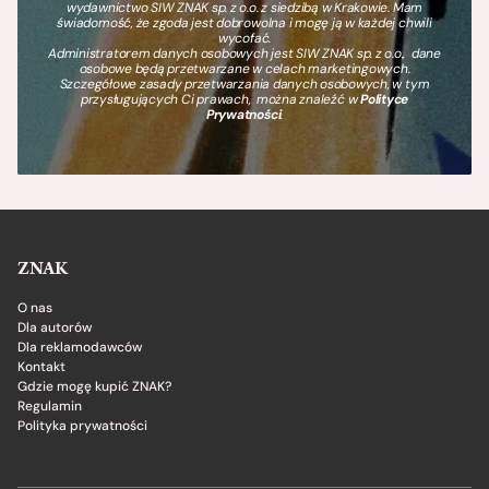
wydawnictwo SIW ZNAK sp. z o.o. z siedzibą w Krakowie. Mam
świadomość, że zgoda jest dobrowolna i mogę ją w każdej chwili
wycofać.
Administratorem danych osobowych jest SIW ZNAK sp. z o.o., dane
osobowe będą przetwarzane w celach marketingowych.
Szczegółowe zasady przetwarzania danych osobowych, w tym
przysługujących Ci prawach, można znaleźć w
Polityce
Prywatności
.
ZNAK
O nas
Dla autorów
Dla reklamodawców
Kontakt
Gdzie mogę kupić ZNAK?
Regulamin
Polityka prywatności