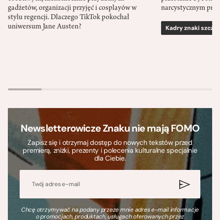
gadżetów, organizacji przyjęć i cosplayów w
narcystycznym pro
stylu regencji. Dlaczego TikTok pokochał
uniwersum Jane Austen?
Kadry znaki szcze
Newsletterowicze Znaku nie mają FOMO
Zapisz się i otrzymaj dostęp do nowych tekstów przed
premierą, zniżki, prezenty i polecenia kulturalne specjalnie
dla Ciebie.
Chcę otrzymywać na podany przeze mnie adres e-mail informacje
o promocjach, produktach, usługach oferowanych przez