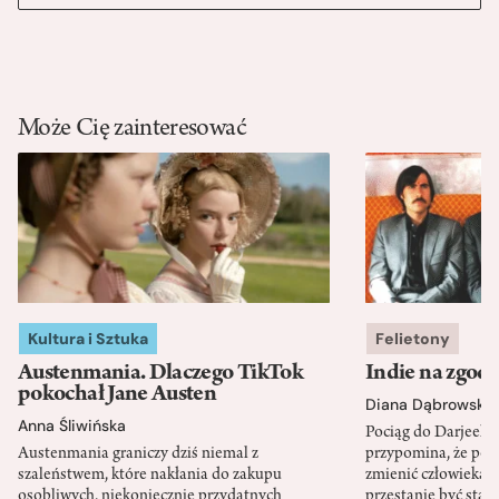
Może Cię zainteresować
Kultura i Sztuka
Felietony
Austenmania. Dlaczego TikTok
Indie na zgod
pokochał Jane Austen
Diana Dąbrowska
Anna Śliwińska
Pociąg do Darjeeli
Austenmania graniczy dziś niemal z
przypomina, że po
szaleństwem, które nakłania do zakupu
zmienić człowieka d
osobliwych, niekoniecznie przydatnych
przestanie być sta