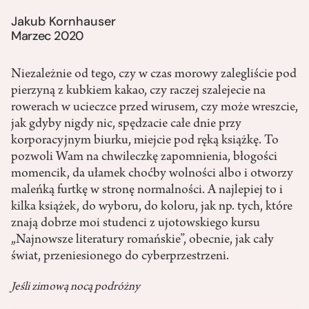
Jakub Kornhauser
Marzec 2020
Niezależnie od tego, czy w czas morowy zalegliście pod
pierzyną z kubkiem kakao, czy raczej szalejecie na
rowerach w ucieczce przed wirusem, czy może wreszcie,
jak gdyby nigdy nic, spędzacie całe dnie przy
korporacyjnym biurku, miejcie pod ręką książkę. To
pozwoli Wam na chwileczkę zapomnienia, błogości
momencik, da ułamek choćby wolności albo i otworzy
maleńką furtkę w stronę normalności. A najlepiej to i
kilka książek, do wyboru, do koloru, jak np. tych, które
znają dobrze moi studenci z ujotowskiego kursu
„Najnowsze literatury romańskie”, obecnie, jak cały
świat, przeniesionego do cyberprzestrzeni.
Jeśli zimową nocą podróżny