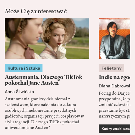
Może Cię zainteresować
Kultura i Sztuka
Felietony
Austenmania. Dlaczego TikTok
Indie na zgod
pokochał Jane Austen
Diana Dąbrowska
Anna Śliwińska
Pociąg do Darjeeli
Austenmania graniczy dziś niemal z
przypomina, że po
szaleństwem, które nakłania do zakupu
zmienić człowieka d
osobliwych, niekoniecznie przydatnych
przestanie być sta
gadżetów, organizacji przyjęć i cosplayów w
narcystycznym pro
stylu regencji. Dlaczego TikTok pokochał
uniwersum Jane Austen?
Kadry znaki szcze