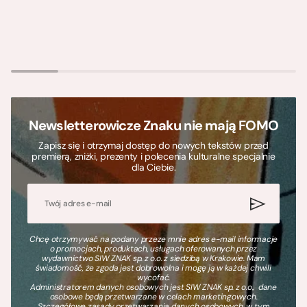
Newsletterowicze Znaku nie mają FOMO
Zapisz się i otrzymaj dostęp do nowych tekstów przed
premierą, zniżki, prezenty i polecenia kulturalne specjalnie
dla Ciebie.
Chcę otrzymywać na podany przeze mnie adres e-mail informacje
o promocjach, produktach, usługach oferowanych przez
wydawnictwo SIW ZNAK sp. z o.o. z siedzibą w Krakowie. Mam
świadomość, że zgoda jest dobrowolna i mogę ją w każdej chwili
wycofać.
Administratorem danych osobowych jest SIW ZNAK sp. z o.o., dane
osobowe będą przetwarzane w celach marketingowych.
Szczegółowe zasady przetwarzania danych osobowych, w tym