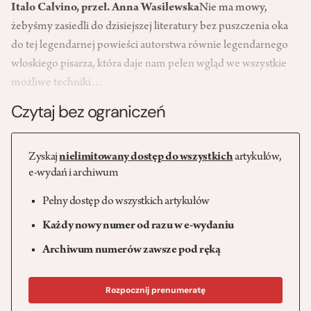
Italo Calvino, przeł. Anna Wasilewska
Nie ma mowy,
żebyśmy zasiedli do dzisiejszej literatury bez puszczenia oka
do tej legendarnej powieści autorstwa równie legendarnego
włoskiego pisarza, która daje nam pełen wgląd we wszystkie
możliwe techniki…
Czytaj bez ograniczeń
Zyskaj
nielimitowany dostęp do wszystkich
artykułów,
e-wydań i archiwum
Pełny dostęp do wszystkich artykułów
Każdy nowy numer od razu w e-wydaniu
Archiwum numerów zawsze pod ręką
Rozpocznij prenumeratę