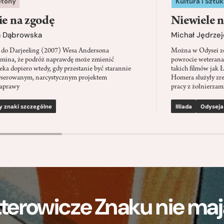
etony
Kultura i Sztuk
ie na zgodę
Niewiele n
a Dąbrowska
Michał Jędrzej
 do Darjeeling (2007) Wesa Andersona
Można w Odysei zo
mina, że podróż naprawdę może zmienić
powrocie weterana
eka dopiero wtedy, gdy przestanie być starannie
takich filmów jak 
serowanym, narcystycznym projektem
Homera służyły zre
aprawy
pracy z żołnierzami
y znaki szczególne
Illiada
Odyseja
terowicze Znaku nie m