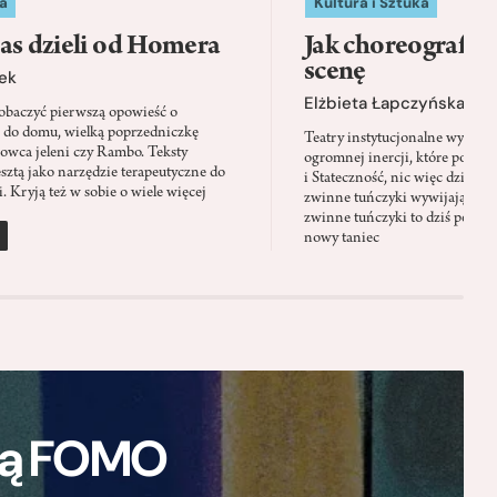
a
Kultura i Sztuka
as dzieli od Homera
Jak choreografia
scenę
ek
Elżbieta Łapczyńska
baczyć pierwszą opowieść o
 do domu, wielką poprzedniczkę
Teatry instytucjonalne wyobra
Łowca jeleni czy Rambo. Teksty
ogromnej inercji, które ponad 
sztą jako narzędzie terapeutyczne do
i Stateczność, nic więc dziwne
. Kryją też w sobie o wiele więcej
zwinne tuńczyki wywijają zach
zwinne tuńczyki to dziś perfor
nowy taniec
ają FOMO