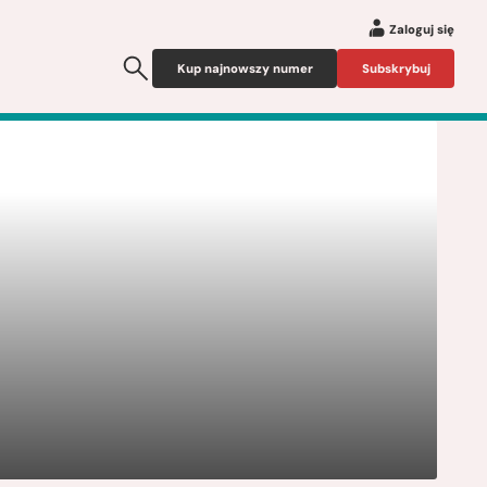
Zaloguj się
Kup najnowszy numer
Subskrybuj