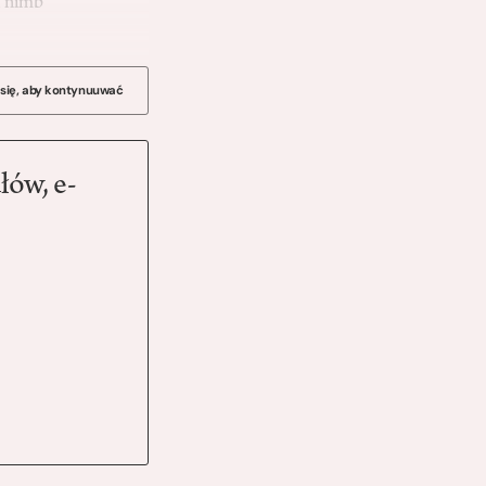
i nimb
 się, aby kontynuuwać
łów, e-