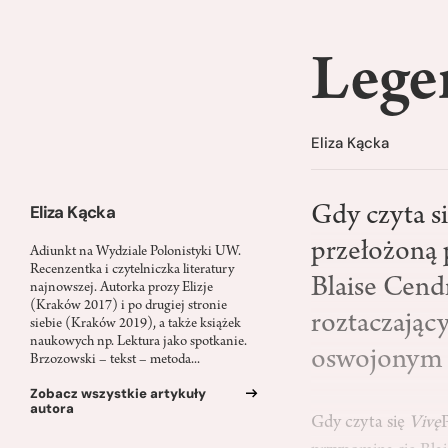
Lege
Eliza Kącka
Eliza Kącka
Gdy czyta s
przełożoną 
Adiunkt na Wydziale Polonistyki UW.
Recenzentka i czytelniczka literatury
Blaise Cend
najnowszej. Autorka prozy Elizje
(Kraków 2017) i po drugiej stronie
roztaczając
siebie (Kraków 2019), a także książek
naukowych np. Lektura jako spotkanie.
oswojonym 
Brzozowski – tekst – metoda...
Zobacz wszystkie artykuły
autora
Gdy czyta się
Vivę