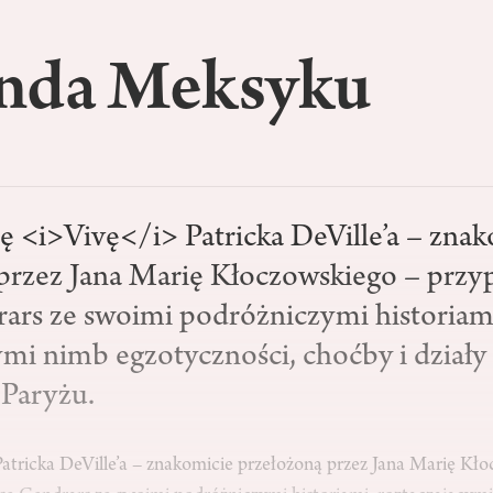
nda Meksyku
ię <i>Vivę</i> Patricka DeVille’a – zna
przez Jana Marię Kłoczowskiego – przy
rars ze swoimi podróżniczymi historiam
ymi nimb egzotyczności, choćby i działy 
Paryżu.
Patricka DeVille’a – znakomicie przełożoną przez Jana Marię Kł