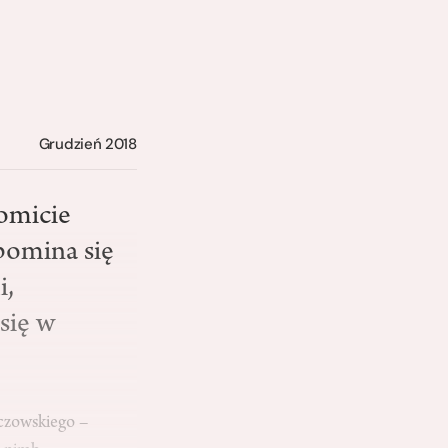
Grudzień 2018
komicie
pomina się
i,
się w
oczowskiego –