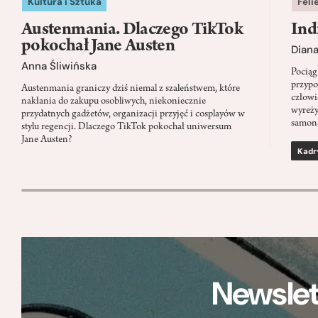
Kultura i Sztuka
Feli
Austenmania. Dlaczego TikTok
Ind
pokochał Jane Austen
Dian
Anna Śliwińska
Pociąg
przypo
Austenmania graniczy dziś niemal z szaleństwem, które
człowi
nakłania do zakupu osobliwych, niekoniecznie
wyreży
przydatnych gadżetów, organizacji przyjęć i cosplayów w
samon
stylu regencji. Dlaczego TikTok pokochał uniwersum
Jane Austen?
Kadr
Newslet