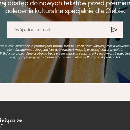
ymaj dostęp do nowych tekstów przed premierą, 
polecenia kulturalne specjalnie dla Ciebie.
s e-mail informacje o promocjach, produktach, usługach oferowanych przez wydawnictwo
Mam świadomość, że zgoda jest dobrowolna i mogę ją w każdej chwili wycofać.
 ZNAK sp. z o.o., dane osobowe będą przetwarzane w celach marketingowych. Szczegół
w tym przysługujących Ci prawach, można znaleźć w
Polityce Prywatności
.
ieżąco ze
m”