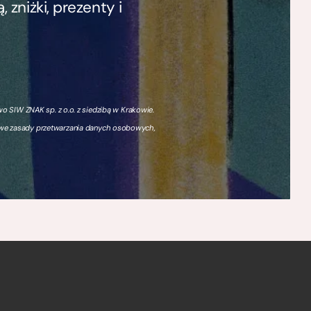
zniżki, prezenty i
 SIW ZNAK sp. z o.o. z siedzibą w Krakowie.
owe zasady przetwarzania danych osobowych,