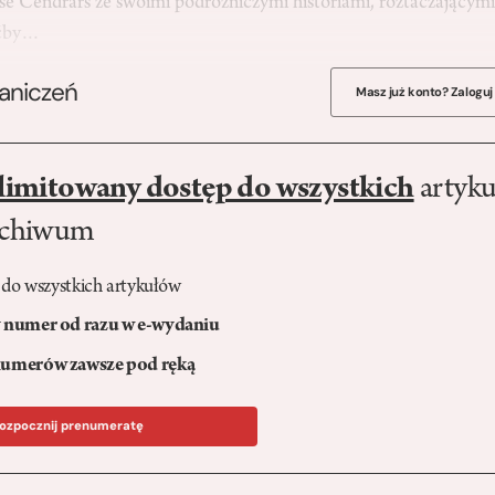
ise Cendrars ze swoimi podróżniczymi historiami, roztaczającym
oćby…
raniczeń
Masz już konto? Zaloguj
limitowany dostęp do wszystkich
artyku
rchiwum
 do wszystkich artykułów
numer od razu w e-wydaniu
umerów zawsze pod ręką
ozpocznij prenumeratę