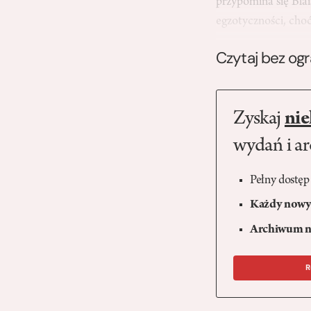
przypomina się Bla
egzotyczności, ch
Czytaj bez og
Zyskaj
nie
wydań i a
Pełny dostęp
Każdy nowy 
Archiwum n
R