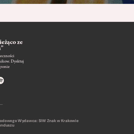
ieżąco ze
m”
eczności
nikow. Dysktuj
gronie
arodowego
Wydawca: SIW Znak w Krakowie
unduszu