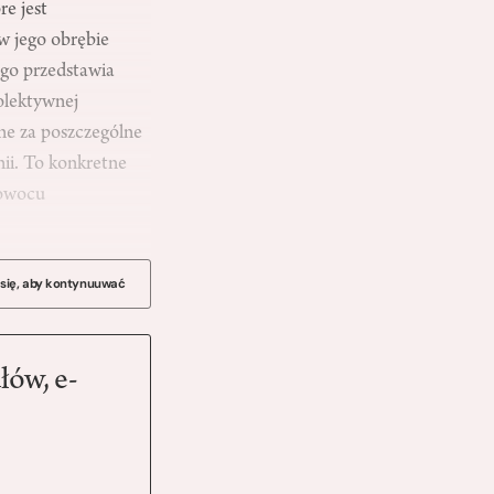
re jest
w jego obrębie
ego przedstawia
olektywnej
lne za poszczególne
ii. To konkretne
 owocu
 się, aby kontynuuwać
łów, e-