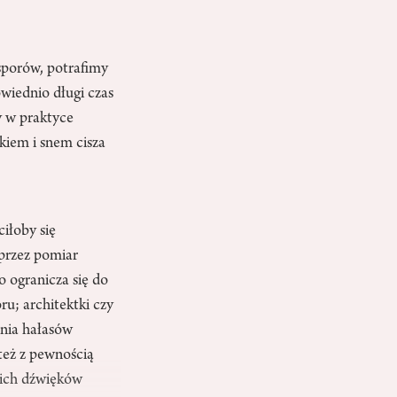
sporów, potrafimy
wiednio długi czas
y w praktyce
kiem i snem cisza
iłoby się
oprzez pomiar
 ogranicza się do
ru; architektki czy
enia hałasów
 też z pewnością
tkich dźwięków