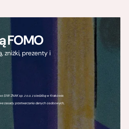
ają FOMO
zniżki, prezenty i
 SIW ZNAK sp. z o.o. z siedzibą w Krakowie.
owe zasady przetwarzania danych osobowych,