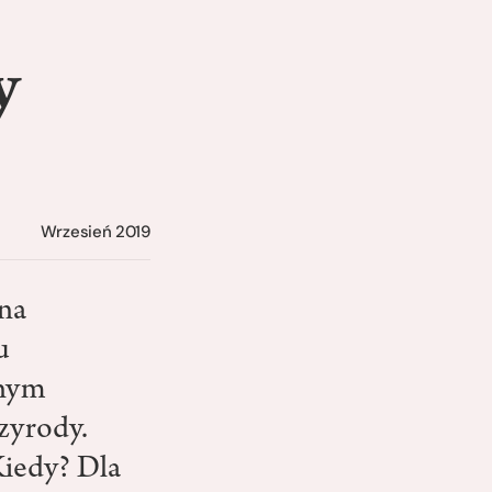
y
Wrzesień 2019
 na
u
cnym
zyrody.
Kiedy? Dla