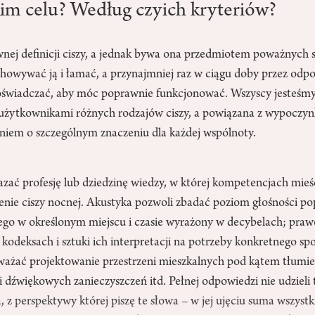
im celu? Według czyich kryteriów?
ej definicji ciszy, a jednak bywa ona przedmiotem poważnych 
chowywać ją i łamać, a przynajmniej raz w ciągu doby przez odpo
oświadczać, aby móc poprawnie funkcjonować. Wszyscy jesteśm
użytkownikami różnych rodzajów ciszy, a powiązana z wypoczyn
eniem o szczególnym znaczeniu dla każdej wspólnoty.
ać profesję lub dziedzinę wiedzy, w której kompetencjach mieśc
enie ciszy nocnej. Akustyka pozwoli zbadać poziom głośności p
nego w określonym miejscu i czasie wyrażony w decybelach; prawo
kodeksach i sztuki ich interpretacji na potrzeby konkretnego spo
ważać projektowanie przestrzeni mieszkalnych pod kątem tłumi
ji dźwiękowych zanieczyszczeń itd. Pełnej odpowiedzi nie udzieli
, z perspektywy której piszę te słowa – w jej ujęciu suma wszys