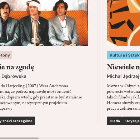
etony
Kultura i Sztuk
ie na zgodę
Niewiele n
a Dąbrowska
Michał Jędrzej
 do Darjeeling (2007) Wesa Andersona
Można w Odysei zo
mina, że podróż naprawdę może zmienić
powrocie weterana
eka dopiero wtedy, gdy przestanie być starannie
takich filmów jak 
serowanym, narcystycznym projektem
Homera służyły zre
aprawy
pracy z żołnierzami
y znaki szczególne
Illiada
Odyseja