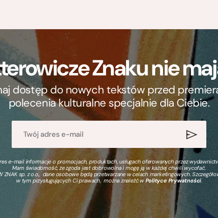
terowicze Znaku nie m
ymaj dostęp do nowych tekstów przed premierą, 
polecenia kulturalne specjalnie dla Ciebie.
s e-mail informacje o promocjach, produktach, usługach oferowanych przez wydawnictwo
Mam świadomość, że zgoda jest dobrowolna i mogę ją w każdej chwili wycofać.
 ZNAK sp. z o.o., dane osobowe będą przetwarzane w celach marketingowych. Szczegół
w tym przysługujących Ci prawach, można znaleźć w
Polityce Prywatności
.