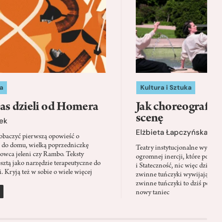
a
Kultura i Sztuka
as dzieli od Homera
Jak choreografia
scenę
ek
Elżbieta Łapczyńska
baczyć pierwszą opowieść o
 do domu, wielką poprzedniczkę
Teatry instytucjonalne wyobra
Łowca jeleni czy Rambo. Teksty
ogromnej inercji, które ponad 
sztą jako narzędzie terapeutyczne do
i Stateczność, nic więc dziwne
. Kryją też w sobie o wiele więcej
zwinne tuńczyki wywijają zach
zwinne tuńczyki to dziś perfor
nowy taniec