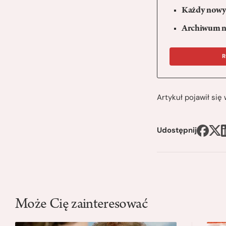
Każdy nowy 
Archiwum n
R
Artykuł pojawił si
Udostępnij
Może Cię zainteresować