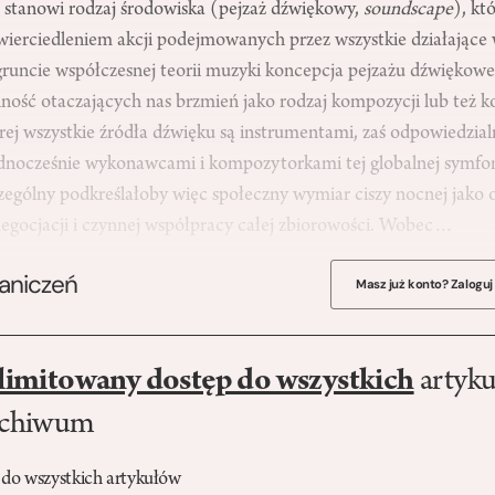
stanowi rodzaj środowiska (pejzaż dźwiękowy,
soundscape
), któ
erciedleniem akcji podejmowanych przez wszystkie działające 
gruncie współczesnej teorii muzyki koncepcja pejzażu dźwiękow
lność otaczających nas brzmień jako rodzaj kompozycji lub też k
rej wszystkie źródła dźwięku są instrumentami, zaś odpowiedzia
ednocześnie wykonawcami i kompozytorkami tej globalnej symfon
czególny podkreślałoby więc społeczny wymiar ciszy nocnej jako
gocjacji i czynnej współpracy całej zbiorowości. Wobec…
raniczeń
Masz już konto? Zaloguj
limitowany dostęp do wszystkich
artyku
rchiwum
 do wszystkich artykułów