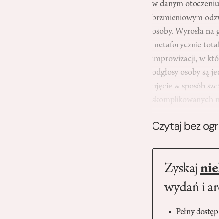
w danym otoczeniu 
brzmieniowym odzwi
osoby. Wyrosła na 
metaforycznie tota
improwizacji, w któ
odgłosy osoby są j
ujęcie w sposób sz
skomplikowanych ne
Czytaj bez og
Zyskaj
nie
wydań i a
Pełny dostęp