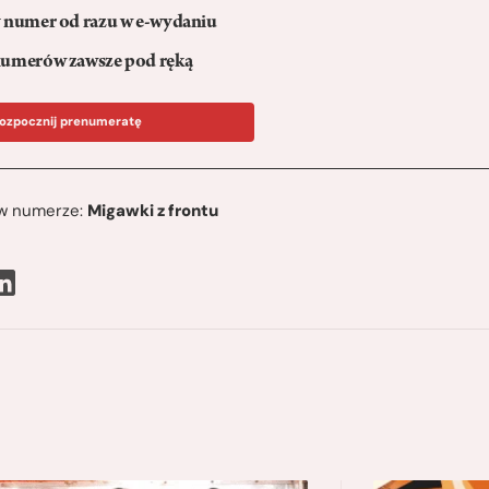
numer od razu w e-wydaniu
umerów zawsze pod ręką
ozpocznij prenumeratę
ę w numerze:
Migawki z frontu