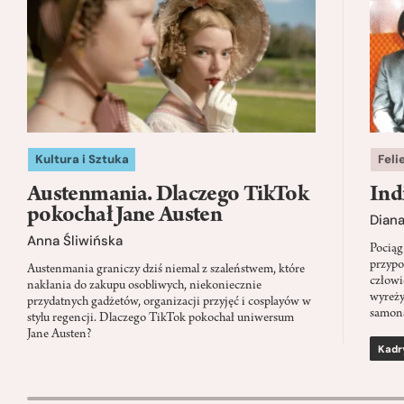
Kultura i Sztuka
Feli
Austenmania. Dlaczego TikTok
Ind
pokochał Jane Austen
Dian
Anna Śliwińska
Pociąg
przypo
Austenmania graniczy dziś niemal z szaleństwem, które
człowi
nakłania do zakupu osobliwych, niekoniecznie
wyreży
przydatnych gadżetów, organizacji przyjęć i cosplayów w
samon
stylu regencji. Dlaczego TikTok pokochał uniwersum
Jane Austen?
Kadr