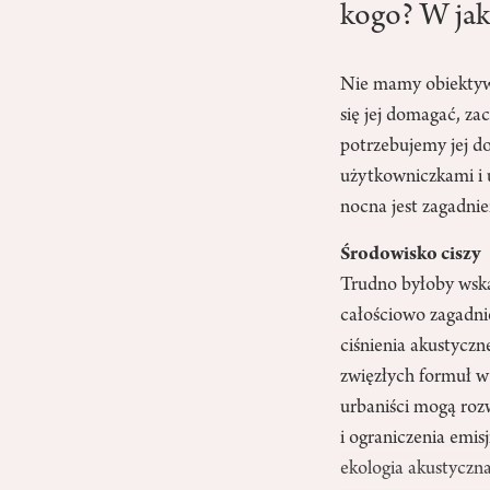
kogo? W jak
Nie mamy obiektywn
się jej domagać, za
potrzebujemy jej d
użytkowniczkami i 
nocna jest zagadni
Środowisko ciszy
Trudno byłoby wskaz
całościowo zagadni
ciśnienia akustycz
zwięzłych formuł w 
urbaniści mogą roz
i ograniczenia emis
ekologia akustyczna