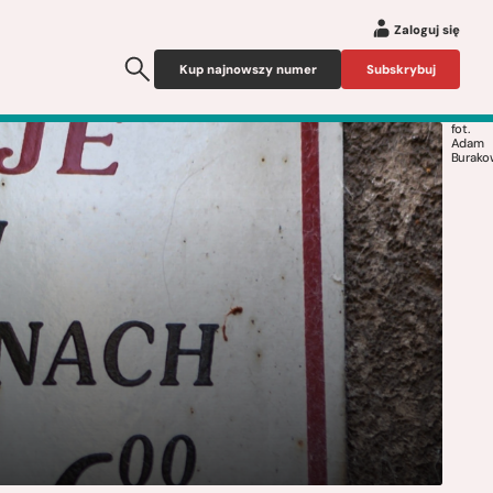
Zaloguj się
Kup najnowszy numer
Subskrybuj
fot.
Adam
Burako