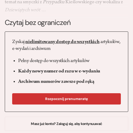
temat na smyczki z
Przypadku
Kieślowskiego czy wokaliza z
Dziewiątych wrót
…
Czytaj bez ograniczeń
Zyskaj
nielimitowany dostęp do wszystkich
artykułów,
e-wydań i archiwum
Pełny dostęp do wszystkich artykułów
Każdy nowy numer od razu w e-wydaniu
Archiwum numerów zawsze pod ręką
Rozpocznij prenumeratę
Masz już konto? Zaloguj się, aby kontynuuwać