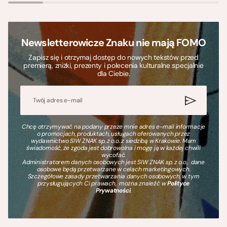
Newsletterowicze Znaku nie mają FOMO
Zapisz się i otrzymaj dostęp do nowych tekstów przed
premierą, zniżki, prezenty i polecenia kulturalne specjalnie
dla Ciebie.
Chcę otrzymywać na podany przeze mnie adres e-mail informacje
o promocjach, produktach, usługach oferowanych przez
wydawnictwo SIW ZNAK sp. z o.o. z siedzibą w Krakowie. Mam
świadomość, że zgoda jest dobrowolna i mogę ją w każdej chwili
wycofać.
Administratorem danych osobowych jest SIW ZNAK sp. z o.o., dane
osobowe będą przetwarzane w celach marketingowych.
Szczegółowe zasady przetwarzania danych osobowych, w tym
przysługujących Ci prawach, można znaleźć w
Polityce
Prywatności
.