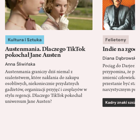
Kultura i Sztuka
Felietony
Austenmania. Dlaczego TikTok
Indie na zgod
pokochał Jane Austen
Diana Dąbrowska
Anna Śliwińska
Pociąg do Darjeeli
Austenmania graniczy dziś niemal z
przypomina, że po
szaleństwem, które nakłania do zakupu
zmienić człowieka d
osobliwych, niekoniecznie przydatnych
przestanie być sta
gadżetów, organizacji przyjęć i cosplayów w
narcystycznym pro
stylu regencji. Dlaczego TikTok pokochał
uniwersum Jane Austen?
Kadry znaki szcze