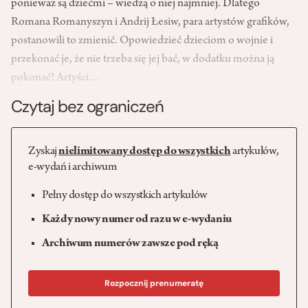
ponieważ są dziećmi – wiedzą o niej najmniej. Dlatego
Romana Romanyszyn i Andrij Łesiw, para artystów grafików,
postanowili to zmienić. Opowiedzieć dzieciom o wojnie i
przekonać je, że nie trzeba się jej bać, w dodatku można ją
pokonać! Artyści…
Czytaj bez ograniczeń
Zyskaj
nielimitowany dostęp do wszystkich
artykułów,
e-wydań i archiwum
Pełny dostęp do wszystkich artykułów
Każdy nowy numer od razu w e-wydaniu
Archiwum numerów zawsze pod ręką
Rozpocznij prenumeratę