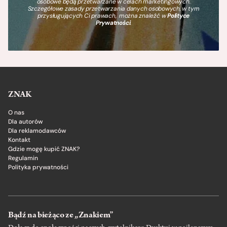
osobowe będą przetwarzane w celach marketingowych.
Szczegółowe zasady przetwarzania danych osobowych, w tym
przysługujących Ci prawach, można znaleźć w
Polityce
Prywatności
.
ZNAK
O nas
Dla autorów
Dla reklamodawców
Kontakt
Gdzie mogę kupić ZNAK?
Regulamin
Polityka prywatności
Bądź na bieżąco ze „Znakiem”