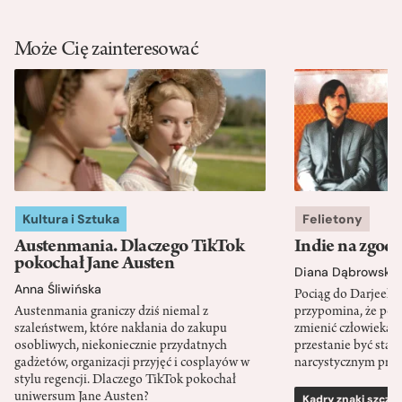
Może Cię zainteresować
Kultura i Sztuka
Felietony
Austenmania. Dlaczego TikTok
Indie na zgod
pokochał Jane Austen
Diana Dąbrowska
Anna Śliwińska
Pociąg do Darjeeli
Austenmania graniczy dziś niemal z
przypomina, że po
szaleństwem, które nakłania do zakupu
zmienić człowieka d
osobliwych, niekoniecznie przydatnych
przestanie być sta
gadżetów, organizacji przyjęć i cosplayów w
narcystycznym pro
stylu regencji. Dlaczego TikTok pokochał
uniwersum Jane Austen?
Kadry znaki szcze