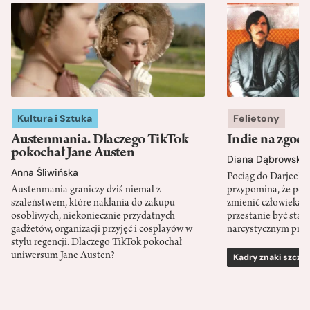
Kultura i Sztuka
Felietony
Austenmania. Dlaczego TikTok
Indie na zgod
pokochał Jane Austen
Diana Dąbrowska
Anna Śliwińska
Pociąg do Darjeeli
Austenmania graniczy dziś niemal z
przypomina, że po
szaleństwem, które nakłania do zakupu
zmienić człowieka d
osobliwych, niekoniecznie przydatnych
przestanie być sta
gadżetów, organizacji przyjęć i cosplayów w
narcystycznym pro
stylu regencji. Dlaczego TikTok pokochał
uniwersum Jane Austen?
Kadry znaki szcze