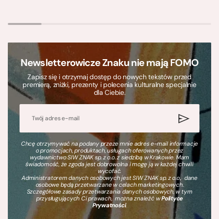
Newsletterowicze Znaku nie mają FOMO
Zapisz się i otrzymaj dostęp do nowych tekstów przed
premierą, zniżki, prezenty i polecenia kulturalne specjalnie
dla Ciebie.
Chcę otrzymywać na podany przeze mnie adres e-mail informacje
o promocjach, produktach, usługach oferowanych przez
wydawnictwo SIW ZNAK sp. z o.o. z siedzibą w Krakowie. Mam
świadomość, że zgoda jest dobrowolna i mogę ją w każdej chwili
wycofać.
Administratorem danych osobowych jest SIW ZNAK sp. z o.o., dane
osobowe będą przetwarzane w celach marketingowych.
Szczegółowe zasady przetwarzania danych osobowych, w tym
przysługujących Ci prawach, można znaleźć w
Polityce
Prywatności
.