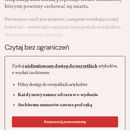
którymi powinny cechować się miasta.
Pierwszym z nich jest spójność, następnie wynikająca z niej
kołowość – miasto jako organizm żywy posiada metabolizm,
dlatego też wszystkie procesy…
Czytaj bez ograniczeń
Zyskaj
nielimitowany dostęp do wszystkich
artykułów,
e-wydań i archiwum
Pełny dostęp do wszystkich artykułów
Każdy nowy numer od razu w e-wydaniu
Archiwum numerów zawsze pod ręką
Rozpocznij prenumeratę