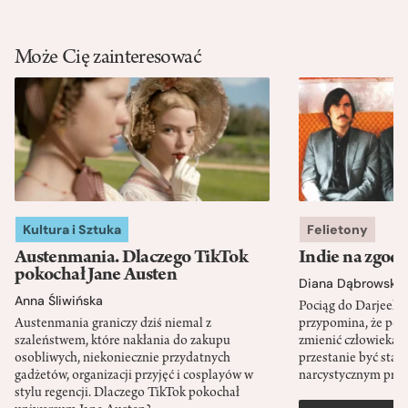
Może Cię zainteresować
Kultura i Sztuka
Felietony
Austenmania. Dlaczego TikTok
Indie na zgod
pokochał Jane Austen
Diana Dąbrowska
Anna Śliwińska
Pociąg do Darjeeli
Austenmania graniczy dziś niemal z
przypomina, że po
szaleństwem, które nakłania do zakupu
zmienić człowieka d
osobliwych, niekoniecznie przydatnych
przestanie być sta
gadżetów, organizacji przyjęć i cosplayów w
narcystycznym pro
stylu regencji. Dlaczego TikTok pokochał