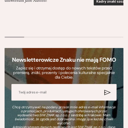
uniwersum Jane Austen?
Kadry znaki szcze
Newsletterowicze Znaku nie mają FOMO
Zapisz się i otrzymaj dostęp do nowych tekstów przed
premierą, zniżki, prezenty i polecenia kulturalne specjalnie
dla Ciebie.
Chcę otrzymywać na podany przeze mnie adres e-mail informacje
o promocjach, produktach, usługach oferowanych przez
wydawnictwo SIW ZNAK sp. z o.o. z siedzibą w Krakowie. Mam
świadomość, że zgoda jest dobrowolna i mogę ją w każdej chwili
wycofać.
Administratorem danych osobowych jest SIW ZNAK sp. z o.o., dane