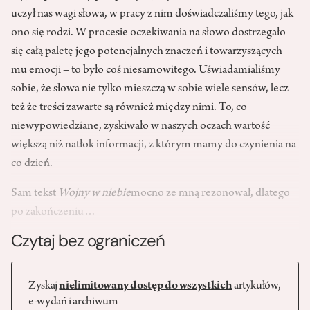
uczył nas wagi słowa, w pracy z nim doświadczaliśmy tego, jak
ono się rodzi. W procesie oczekiwania na słowo dostrzegało
się całą paletę jego potencjalnych znaczeń i towarzyszących
mu emocji – to było coś niesamowitego. Uświadamialiśmy
sobie, że słowa nie tylko mieszczą w sobie wiele sensów, lecz
też że treści zawarte są również między nimi. To, co
niewypowiedziane, zyskiwało w naszych oczach wartość
większą niż natłok informacji, z którym mamy do czynienia na
co dzień.
Sam tekst
Wojny w niebie
mocno ze mną rezonował, dlatego
po zakończeniu…
Czytaj bez ograniczeń
Zyskaj
nielimitowany dostęp do wszystkich
artykułów,
e-wydań i archiwum