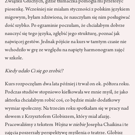
Związku Głuchych, gdzie tłumaczka pomogła mi przełożyć
piosenkę. Wcześniej nie miałam styczności z polskim językiem
migowym, byłam zdziwiona, że nauczyłam się nim posługiwać
dość szybko. Po egzaminie poczułam, że chciałabym dobrze
nauczyć się tego języka, zgłębić jego strukturę, poznać jak
najwięcej gestów. Jednak pójście na kurs w tamtym czasie nie
wchodziło w grę ze względu na napięty harmonogram zajęć
w szkole.
Kiedy udało Ci się go zrobić?
Kurs rozpoczęłam dwa lata później i trwał on ok. półtora roku.
Podczas studiów stopniowo kiełkowała we mnie myśl, że jako
aktorka chciałabym robić coś, co będzie miało dodatkowy
wymiar społeczny. Na trzecim roku spotkałam się w pracy nad
słowem z Krzysztofem Globiszem, który miał afazję.
Pracowaliśmy z tekstem
Wojna w niebie
Josepha Chaikina i te
zajęcia poszerzały perspektywę myślenia o teatrze. Globisz