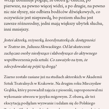
Wciąż dominuje pogląd, że osoba g/Głucha, po
pierwsze, na pewno więcej widzi, a po drugie, na pewno
nic nie słyszy, nie odbiera bodźców dźwiękowych, co
oczywiście jest nieprawdą, bo poziom słuchu jest
zawsze różnorodny, jedni mają większy ubytek słuchu,
inni mniejszy.
Jesteś aktorką, reżyserką, koordynatorką ds. dostępności
w Teatrze im. Juliusza Słowackiego. Od lat skutecznie
zachęcasz osoby niesłyszące i słabosłyszące do aktywnego
współtworzenia pola sztuki. Co zaważyło na tym, że
zdecydowałaś się pójść tą drogą?
Ziarno zostało zasiane już na studiach aktorskich w Akademii
Sztuk Teatralnych w Krakowie. Na drugim roku Mieczysław
Grąbka, który prowadził zajęcia z piosenki, zaproponował mi
wykonanie utworu w języku migowym. Z obawą, ale też
ekscytacją podjęłam wyzwanie i udałam się do Polskiego