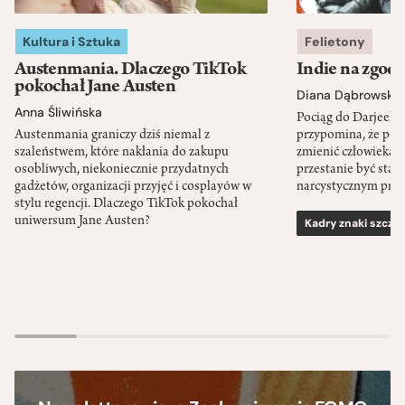
Kultura i Sztuka
Felietony
Austenmania. Dlaczego TikTok
Indie na zgod
pokochał Jane Austen
Diana Dąbrowska
Anna Śliwińska
Pociąg do Darjeeli
Austenmania graniczy dziś niemal z
przypomina, że po
szaleństwem, które nakłania do zakupu
zmienić człowieka d
osobliwych, niekoniecznie przydatnych
przestanie być sta
gadżetów, organizacji przyjęć i cosplayów w
narcystycznym pro
stylu regencji. Dlaczego TikTok pokochał
uniwersum Jane Austen?
Kadry znaki szcze