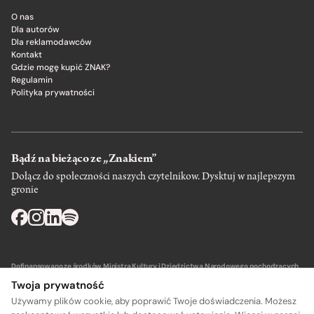
O nas
Dla autorów
Dla reklamodawców
Kontakt
Gdzie mogę kupić ZNAK?
Regulamin
Polityka prywatności
Bądź na bieżąco ze „Znakiem”
Dołącz do społeczności naszych czytelnikow. Dysktuj w najlepszym
gronie
Dofinansowano ze środków Ministra Kultury i Dziedzictwa Narodowego pochodzących
z Funduszu Promocji Kultury – państwowego funduszu celowego.
Twoja prywatność
Używamy plików cookie, aby poprawić Twoje doświadczenia. Możesz