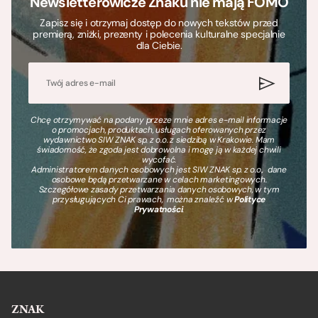
Newsletterowicze Znaku nie mają FOMO
Zapisz się i otrzymaj dostęp do nowych tekstów przed
premierą, zniżki, prezenty i polecenia kulturalne specjalnie
dla Ciebie.
Chcę otrzymywać na podany przeze mnie adres e-mail informacje
o promocjach, produktach, usługach oferowanych przez
wydawnictwo SIW ZNAK sp. z o.o. z siedzibą w Krakowie. Mam
świadomość, że zgoda jest dobrowolna i mogę ją w każdej chwili
wycofać.
Administratorem danych osobowych jest SIW ZNAK sp. z o.o., dane
osobowe będą przetwarzane w celach marketingowych.
Szczegółowe zasady przetwarzania danych osobowych, w tym
przysługujących Ci prawach, można znaleźć w
Polityce
Prywatności
.
ZNAK