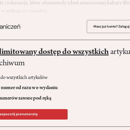
ść i tolerancja, które uformowały rdzeń nowoczesnej kultury li
ji w zetknięciu z innością….
raniczeń
Masz już konto? Zaloguj
limitowany dostęp do wszystkich
artyku
rchiwum
 do wszystkich artykułów
numer od razu w e-wydaniu
umerów zawsze pod ręką
ozpocznij prenumeratę