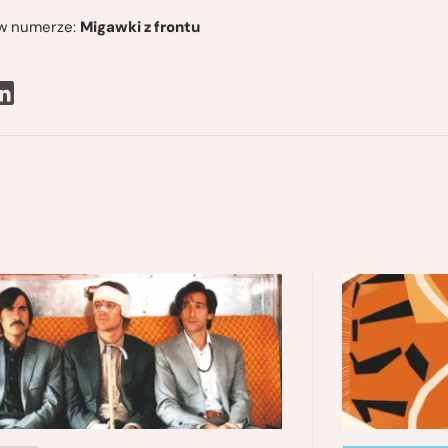
ę w numerze:
Migawki z frontu