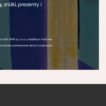
zniżki, prezenty i
 SIW ZNAK sp. z o.o. z siedzibą w Krakowie.
owe zasady przetwarzania danych osobowych,