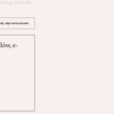
beralnego Zachodu,
 się, aby kontynuuwać
łów, e-