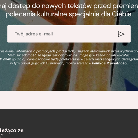
ymaj dostęp do nowych tekstów przed premierą, 
polecenia kulturalne specjalnie dla Ciebie.
s e-mail informacje o promocjach, produktach, usługach oferowanych przez wydawnictwo
Mam świadomość, że zgoda jest dobrowolna i mogę ją w każdej chwili wycofać.
 ZNAK sp. z o.o., dane osobowe będą przetwarzane w celach marketingowych. Szczegół
w tym przysługujących Ci prawach, można znaleźć w
Polityce Prywatności
.
ieżąco ze
m”