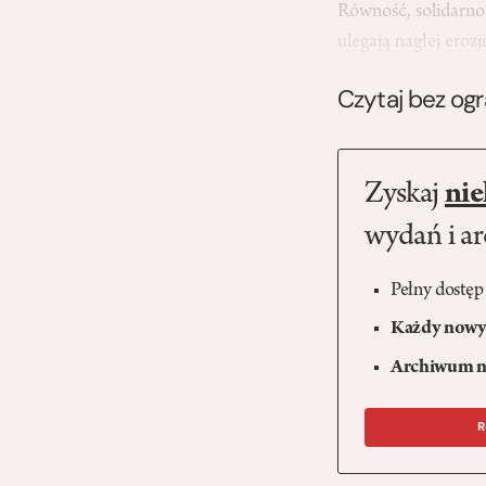
Równość, solidarno
ulegają nagłej eroz
Czytaj bez og
Zyskaj
nie
wydań i a
Pełny dostęp
Każdy nowy 
Archiwum n
R