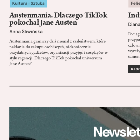
Kultura i Sztuka
Feli
Austenmania. Dlaczego TikTok
Ind
pokochał Jane Austen
Dian
Anna Śliwińska
Pociąg
przypo
Austenmania graniczy dziś niemal z szaleństwem, które
człowi
nakłania do zakupu osobliwych, niekoniecznie
wyreży
przydatnych gadżetów, organizacji przyjęć i cosplayów w
samon
stylu regencji. Dlaczego TikTok pokochał uniwersum
Jane Austen?
Kadr
Newslet