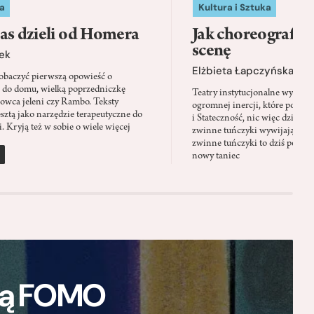
a
Kultura i Sztuka
as dzieli od Homera
Jak choreografia
scenę
ek
Elżbieta Łapczyńska
baczyć pierwszą opowieść o
 do domu, wielką poprzedniczkę
Teatry instytucjonalne wyobra
Łowca jeleni czy Rambo. Teksty
ogromnej inercji, które ponad 
sztą jako narzędzie terapeutyczne do
i Stateczność, nic więc dziwne
. Kryją też w sobie o wiele więcej
zwinne tuńczyki wywijają zach
zwinne tuńczyki to dziś perfor
nowy taniec
ają FOMO