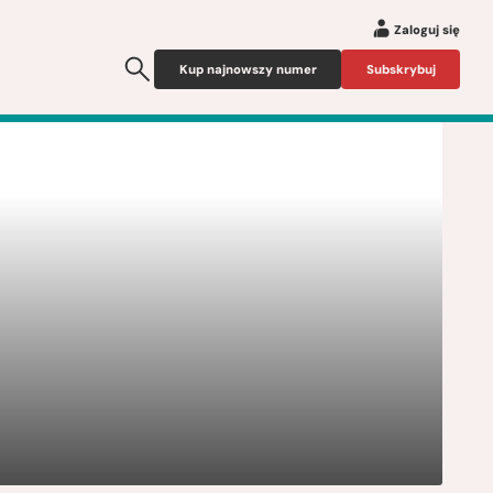
Zaloguj się
Kup najnowszy numer
Subskrybuj