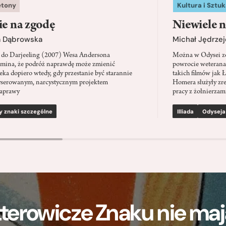
etony
Kultura i Sztuk
ie na zgodę
Niewiele n
a Dąbrowska
Michał Jędrzej
 do Darjeeling (2007) Wesa Andersona
Można w Odysei zo
mina, że podróż naprawdę może zmienić
powrocie weterana
eka dopiero wtedy, gdy przestanie być starannie
takich filmów jak 
serowanym, narcystycznym projektem
Homera służyły zre
aprawy
pracy z żołnierzami
y znaki szczególne
Illiada
Odyseja
terowicze Znaku nie m