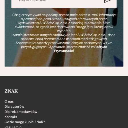
Chcę otrzymywać na podany przeze mnie adres e-mail informacje
o promocjach, produktach, usługach oferowanych przez
wydawnictwo SIW ZNAK sp. z o.o. z siedzibą w Krakowie. Mam
świadomość, że zgoda jest dobrowolna i mogę ją w każdej chwili
wycofać.
Administratorem danych osobowych jest SIW ZNAK sp. z o.o., dane
osobowe będą przetwarzane w celach marketingowych.
Szczegółowe zasady przetwarzania danych osobowych, w tym
przysługujących Ci prawach, można znaleźć w
Polityce
Prywatności
.
ZNAK
O nas
Dla autorów
Dla reklamodawców
Kontakt
Gdzie mogę kupić ZNAK?
Regulamin