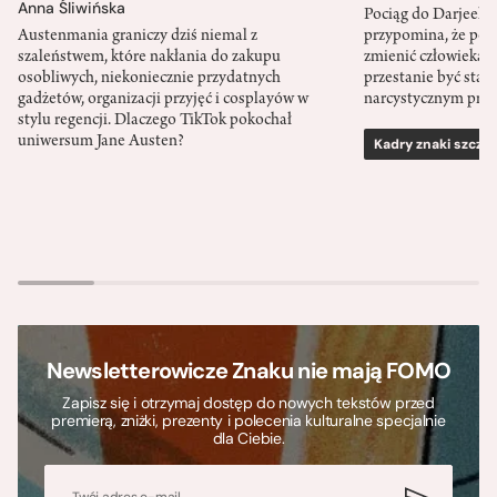
Anna Śliwińska
Pociąg do Darjeeli
Austenmania graniczy dziś niemal z
przypomina, że po
szaleństwem, które nakłania do zakupu
zmienić człowieka d
osobliwych, niekoniecznie przydatnych
przestanie być sta
gadżetów, organizacji przyjęć i cosplayów w
narcystycznym pro
stylu regencji. Dlaczego TikTok pokochał
uniwersum Jane Austen?
Kadry znaki szcze
Newsletterowicze Znaku nie mają FOMO
Zapisz się i otrzymaj dostęp do nowych tekstów przed
premierą, zniżki, prezenty i polecenia kulturalne specjalnie
dla Ciebie.