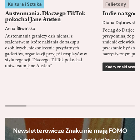
Kultura i Sztuka
Felietony
Austenmania. Dlaczego TikTok
Indie na zgod
pokochał Jane Austen
Diana Dąbrowska
Anna Śliwińska
Pociąg do Darjeeli
Austenmania graniczy dziś niemal z
przypomina, że po
szaleństwem, które nakłania do zakupu
zmienić człowieka d
osobliwych, niekoniecznie przydatnych
przestanie być sta
gadżetów, organizacji przyjęć i cosplayów w
narcystycznym pro
stylu regencji. Dlaczego TikTok pokochał
uniwersum Jane Austen?
Kadry znaki szcze
Newsletterowicze Znaku nie mają FOMO
Zapisz się i otrzymaj dostęp do nowych tekstów przed