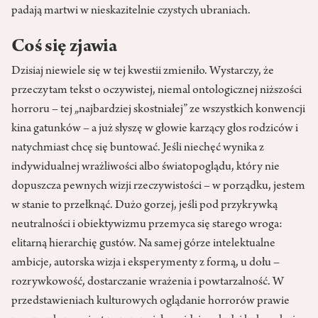
padają martwi w nieskazitelnie czystych ubraniach.
Coś się zjawia
Dzisiaj niewiele się w tej kwestii zmieniło. Wystarczy, że
przeczytam tekst o oczywistej, niemal ontologicznej niższości
horroru – tej „najbardziej skostniałej” ze wszystkich konwencji
kina gatunków – a już słyszę w głowie karzący głos rodziców i
natychmiast chcę się buntować. Jeśli niechęć wynika z
indywidualnej wrażliwości albo światopoglądu, który nie
dopuszcza pewnych wizji rzeczywistości – w porządku, jestem
w stanie to przełknąć. Dużo gorzej, jeśli pod przykrywką
neutralności i obiektywizmu przemyca się starego wroga:
elitarną hierarchię gustów. Na samej górze intelektualne
ambicje, autorska wizja i eksperymenty z formą, u dołu –
rozrywkowość, dostarczanie wrażenia i powtarzalność. W
przedstawieniach kulturowych oglądanie horrorów prawie