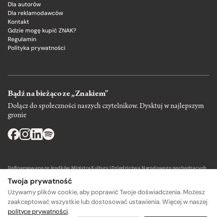
Dla autorów
Dla reklamodawców
Kontakt
Gdzie mogę kupić ZNAK?
Regulamin
Polityka prywatności
Bądź na bieżąco ze „Znakiem”
Dołącz do społeczności naszych czytelnikow. Dysktuj w najlepszym
gronie
Dofinansowano ze środków Ministra Kultury i Dziedzictwa Narodowego pochodzących
z Funduszu Promocji Kultury – państwowego funduszu celowego.
Twoja prywatność
Używamy plików cookie, aby poprawić Twoje doświadczenia. Możesz
zaakceptować wszystkie lub dostosować ustawienia. Więcej w naszej
polityce prywatności
.