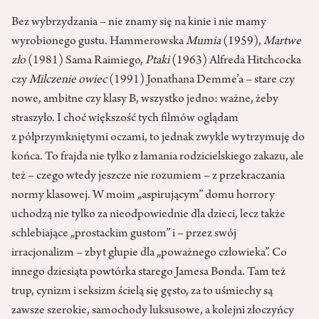
Bez wybrzydzania – nie znamy się na kinie i nie mamy
wyrobionego gustu. Hammerowska
Mumia
(1959),
Martwe
zło
(1981) Sama Raimiego,
Ptaki
(1963) Alfreda Hitchcocka
czy
Milczenie owiec
(1991) Jonathana Demme’a – stare czy
nowe, ambitne czy klasy B, wszystko jedno: ważne, żeby
straszyło. I choć większość tych filmów oglądam
z półprzymkniętymi oczami, to jednak zwykle wytrzymuję do
końca. To frajda nie tylko z łamania rodzicielskiego zakazu, ale
też – czego wtedy jeszcze nie rozumiem – z przekraczania
normy klasowej. W moim „aspirującym” domu horrory
uchodzą nie tylko za nieodpowiednie dla dzieci, lecz także
schlebiające „prostackim gustom” i – przez swój
irracjonalizm – zbyt głupie dla „poważnego człowieka”. Co
innego dziesiąta powtórka starego Jamesa Bonda. Tam też
trup, cynizm i seksizm ścielą się gęsto, za to uśmiechy są
zawsze szerokie, samochody luksusowe, a kolejni złoczyńcy