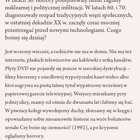
W latach 50. horrory podejmowały temat zagłady
nuklearnej i politycznej infiltracji. W latach 60. i 70.
diagnozowały rozpad tradycyjnych więzi społecznych,
w ostatniej dekadzie XX w. zaczęły coraz mocniej
przestrzegać przed nowymi technologiami. Czego
boimy się dzisiaj?
Jest wczesny wieczór, a rodziców nie ma w domu. Nie ma też
internetu, płaskich telewizorów ani kablówki z setką kanałów.
Płyty DVD nie pojawiły się jeszcze w szerokiej dystrybucji –
filmy bierzemy z osiedlowej wypożyczalni kaset wideo albo
ktoś nagrywa na pustą taśmę tytuł wypatrzony wcześniej w
papierowej gazecie telewizyjnej. Wszyscy mieszkamy przy
jednej ulicy, mamy od ośmiu do dwunastu lat i lubimy się bać.
W piwnicy kolegi wywołujemy duchy, zbieramy się w kręgu i
opowiadamy sobie niesamowite historie na wzór bohaterów
serialu Czy boisz się ciemności? (1992), a po kryjomu
oglądamy horrory.