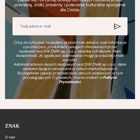
premierą, zniżki, prezenty i polecenia kulturalne specjalnie
dla Ciebie.
Chcę otrzymywać na podany przeze mnie adres e-mail informacje
o promocjach, produktach, usługach oferowanych przez
wydawnictwo SIW ZNAK sp. z o.o. z siedzibą w Krakowie. Mam
świadomość, że zgoda jest dobrowolna i mogę ją w każdej chwili
wycofać.
Administratorem danych osobowych jest SIW ZNAK sp. z o.o., dane
osobowe będą przetwarzane w celach marketingowych.
Szczegółowe zasady przetwarzania danych osobowych, w tym
przysługujących Ci prawach, można znaleźć w
Polityce
Prywatności
.
ZNAK
O nas