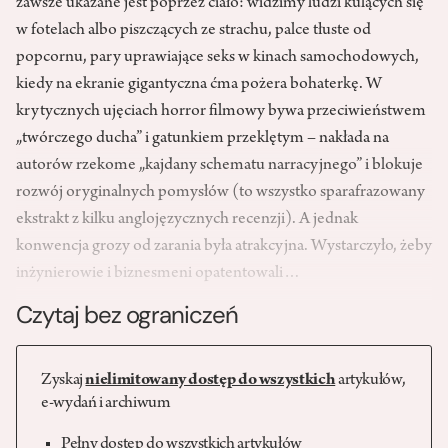
zawsze ukazane jest poprzez ciało: widzimy ludzi kulących się
w fotelach albo piszczących ze strachu, palce tłuste od
popcornu, pary uprawiające seks w kinach samochodowych,
kiedy na ekranie gigantyczna ćma pożera bohaterkę. W
krytycznych ujęciach horror filmowy bywa przeciwieństwem
„twórczego ducha” i gatunkiem przeklętym – nakłada na
autorów rzekome „kajdany schematu narracyjnego” i blokuje
rozwój oryginalnych pomysłów (to wszystko sparafrazowany
ekstrakt z kilku anglojęzycznych recenzji). A jednak
konwencja grozy od zarania była atrakcyjna. Wystarczyło, żeby
inżynierowie i biznesmeni opatentowali…
Czytaj bez ograniczeń
Zyskaj
nielimitowany dostęp do wszystkich
artykułów,
e-wydań i archiwum
Pełny dostęp do wszystkich artykułów