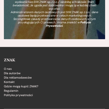
wydawnictwo SIW ZNAK sp. z o.o. z siedzibą w Krakowie. Mam
świadomość, że zgoda jest dobrowolna i mogę ją w każdej chwili
wycofać.
Administratorem danych osobowych jest SIW ZNAK sp. z o.o., dane
osobowe będą przetwarzane w celach marketingowych.
Szczegółowe zasady przetwarzania danych osobowych, w tym
przysługujących Ci prawach, można znaleźć w
Polityce
Prywatności
.
ZNAK
O nas
Dla autorów
Dla reklamodawców
Kontakt
Gdzie mogę kupić ZNAK?
Regulamin
Polityka prywatności