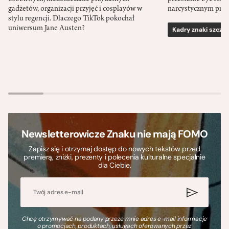
gadżetów, organizacji przyjęć i cosplayów w
narcystycznym pro
stylu regencji. Dlaczego TikTok pokochał
uniwersum Jane Austen?
Kadry znaki szcze
Newsletterowicze Znaku nie mają FOMO
Zapisz się i otrzymaj dostęp do nowych tekstów przed
premierą, zniżki, prezenty i polecenia kulturalne specjalnie
dla Ciebie.
Chcę otrzymywać na podany przeze mnie adres e-mail informacje
o promocjach, produktach, usługach oferowanych przez