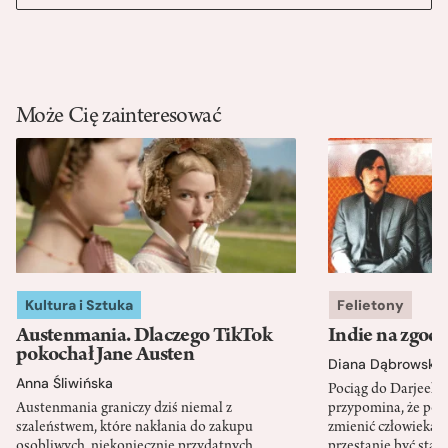
Może Cię zainteresować
Kultura i Sztuka
Felietony
Austenmania. Dlaczego TikTok
Indie na zgod
pokochał Jane Austen
Diana Dąbrowska
Anna Śliwińska
Pociąg do Darjeeli
Austenmania graniczy dziś niemal z
przypomina, że po
szaleństwem, które nakłania do zakupu
zmienić człowieka d
osobliwych, niekoniecznie przydatnych
przestanie być sta