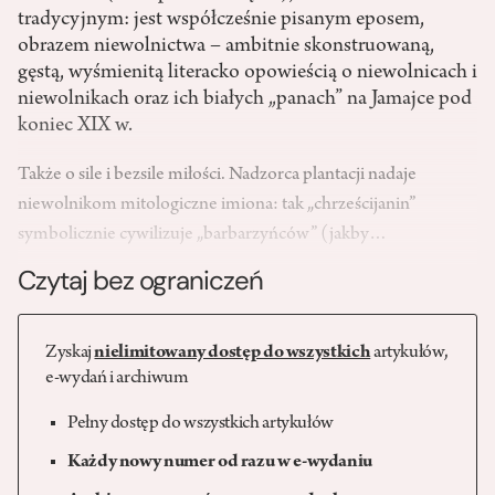
tradycyjnym: jest współcześnie pisanym eposem,
obrazem niewolnictwa – ambitnie skonstruowaną,
gęstą, wyśmienitą literacko opowieścią o niewolnicach i
niewolnikach oraz ich białych „panach” na Jamajce pod
koniec XIX w.
Także o sile i bezsile miłości. Nadzorca plantacji nadaje
niewolnikom mitologiczne imiona: tak „chrześcijanin”
symbolicznie cywilizuje „barbarzyńców” (jakby…
Czytaj bez ograniczeń
Zyskaj
nielimitowany dostęp do wszystkich
artykułów,
e-wydań i archiwum
Pełny dostęp do wszystkich artykułów
Każdy nowy numer od razu w e-wydaniu