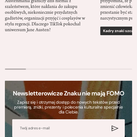
Austenmania graniczy dziś niemal z
przypomina, że po
szaleństwem, które nakłania do zakupu
zmienić człowieka d
osobliwych, niekoniecznie przydatnych
przestanie być sta
gadżetów, organizacji przyjęć i cosplayów w
narcystycznym pro
stylu regencji. Dlaczego TikTok pokochał
uniwersum Jane Austen?
Kadry znaki szcze
Newsletterowicze Znaku nie mają FOMO
Zapisz się i otrzymaj dostęp do nowych tekstów przed
premierą, zniżki, prezenty i polecenia kulturalne specjalnie
dla Ciebie.