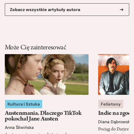
Zobacz wszystkie artykuły autora
Może Cię zainteresować
Kultura i Sztuka
Felietony
Austenmania. Dlaczego TikTok
Indie na zgod
pokochał Jane Austen
Diana Dąbrowska
Anna Śliwińska
Pociąg do Darjeeli