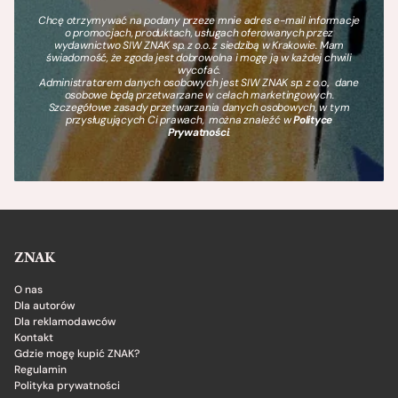
Chcę otrzymywać na podany przeze mnie adres e-mail informacje
o promocjach, produktach, usługach oferowanych przez
wydawnictwo SIW ZNAK sp. z o.o. z siedzibą w Krakowie. Mam
świadomość, że zgoda jest dobrowolna i mogę ją w każdej chwili
wycofać.
Administratorem danych osobowych jest SIW ZNAK sp. z o.o., dane
osobowe będą przetwarzane w celach marketingowych.
Szczegółowe zasady przetwarzania danych osobowych, w tym
przysługujących Ci prawach, można znaleźć w
Polityce
Prywatności
.
ZNAK
O nas
Dla autorów
Dla reklamodawców
Kontakt
Gdzie mogę kupić ZNAK?
Regulamin
Polityka prywatności