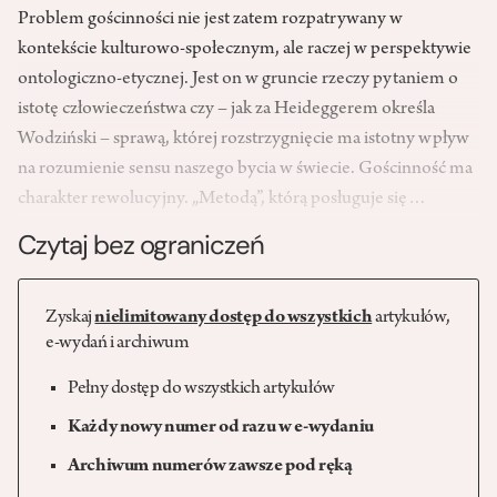
Problem gościnności nie jest zatem rozpatrywany w
kontekście kulturowo-społecznym, ale raczej w perspektywie
ontologiczno-etycznej. Jest on w gruncie rzeczy pytaniem o
istotę człowieczeństwa czy – jak za Heideggerem określa
Wodziński – sprawą, której rozstrzygnięcie ma istotny wpływ
na rozumienie sensu naszego bycia w świecie. Gościnność ma
charakter rewolucyjny. „Metodą”, którą posługuje się…
Czytaj bez ograniczeń
Zyskaj
nielimitowany dostęp do wszystkich
artykułów,
e-wydań i archiwum
Pełny dostęp do wszystkich artykułów
Każdy nowy numer od razu w e-wydaniu
Archiwum numerów zawsze pod ręką