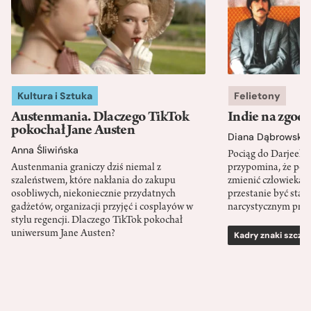
Kultura i Sztuka
Felietony
Austenmania. Dlaczego TikTok
Indie na zgod
pokochał Jane Austen
Diana Dąbrowska
Anna Śliwińska
Pociąg do Darjeeli
Austenmania graniczy dziś niemal z
przypomina, że po
szaleństwem, które nakłania do zakupu
zmienić człowieka d
osobliwych, niekoniecznie przydatnych
przestanie być sta
gadżetów, organizacji przyjęć i cosplayów w
narcystycznym pro
stylu regencji. Dlaczego TikTok pokochał
uniwersum Jane Austen?
Kadry znaki szcze