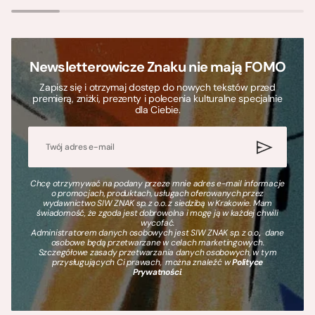
Newsletterowicze Znaku nie mają FOMO
Zapisz się i otrzymaj dostęp do nowych tekstów przed
premierą, zniżki, prezenty i polecenia kulturalne specjalnie
dla Ciebie.
Chcę otrzymywać na podany przeze mnie adres e-mail informacje
o promocjach, produktach, usługach oferowanych przez
wydawnictwo SIW ZNAK sp. z o.o. z siedzibą w Krakowie. Mam
świadomość, że zgoda jest dobrowolna i mogę ją w każdej chwili
wycofać.
Administratorem danych osobowych jest SIW ZNAK sp. z o.o., dane
osobowe będą przetwarzane w celach marketingowych.
Szczegółowe zasady przetwarzania danych osobowych, w tym
przysługujących Ci prawach, można znaleźć w
Polityce
Prywatności
.