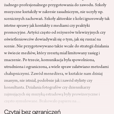
żadnego profesjonalnego przygotowania do zawodu. Szkoły
muzyczne kształciły w zakresie zasadniczym, nie uczyły np.
scenicznych zachowań. Szkoły aktorskie z kolei ignorowały tak
istotne sprawy jak kontakty z mediami czy praktyki
promocyjne. Artyści często od reżyserów telewizyjnych czy
oświetleniowców dowiadywali się o tym, jak się ruszać na
scenie. Nie przygotowywano także wcale do strategii działania
w świecie mediów, który zresztą miał limitowany zasięg i
znaczenie. Po trzecie, komunikacja była spowolniona,
utrudniona i ograniczona, a wiele spraw załatwiano metodami
chałupniczymi. Zawód menedżera, w kształcie nam dzisiaj
znanym, nie istniał, podobnie jak i zawód stylisty czy
konsultanta. Działania fotografów czy dziennikarzy
zajmujących się muzyką estradową były prowizoryczne i
często symulowane. Brakowało papieru na…
Czytaj bez ograniczeń