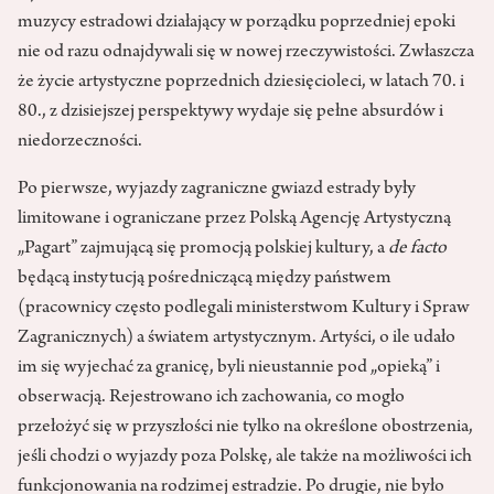
muzycy estradowi działający w porządku poprzedniej epoki
nie od razu odnajdywali się w nowej rzeczywistości. Zwłaszcza
że życie artystyczne poprzednich dziesięcioleci, w latach 70. i
80., z dzisiejszej perspektywy wydaje się pełne absurdów i
niedorzeczności.
Po pierwsze, wyjazdy zagraniczne gwiazd estrady były
limitowane i ograniczane przez Polską Agencję Artystyczną
„Pagart” zajmującą się promocją polskiej kultury, a
de facto
będącą instytucją pośredniczącą między państwem
(pracownicy często podlegali ministerstwom Kultury i Spraw
Zagranicznych) a światem artystycznym. Artyści, o ile udało
im się wyjechać za granicę, byli nieustannie pod „opieką” i
obserwacją. Rejestrowano ich zachowania, co mogło
przełożyć się w przyszłości nie tylko na określone obostrzenia,
jeśli chodzi o wyjazdy poza Polskę, ale także na możliwości ich
funkcjonowania na rodzimej estradzie. Po drugie, nie było