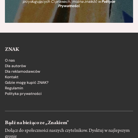
przysługujących Ci prawach, można znaleźć w
Polityce
Prywatności
.
ZNAK
O nas
Dla autorów
Dla reklamodawców
Kontakt
Gdzie mogę kupić ZNAK?
Regulamin
Polityka prywatności
Bądź na bieżąco ze „Znakiem”
Dołącz do społeczności naszych czytelnikow. Dysktuj w najlepszym
gronie