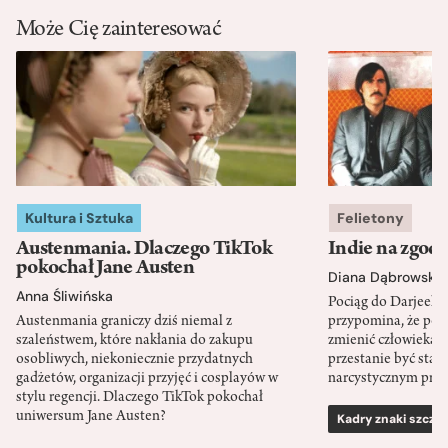
Może Cię zainteresować
Kultura i Sztuka
Felietony
Austenmania. Dlaczego TikTok
Indie na zgod
pokochał Jane Austen
Diana Dąbrowska
Anna Śliwińska
Pociąg do Darjeeli
Austenmania graniczy dziś niemal z
przypomina, że po
szaleństwem, które nakłania do zakupu
zmienić człowieka d
osobliwych, niekoniecznie przydatnych
przestanie być sta
gadżetów, organizacji przyjęć i cosplayów w
narcystycznym pro
stylu regencji. Dlaczego TikTok pokochał
uniwersum Jane Austen?
Kadry znaki szcze