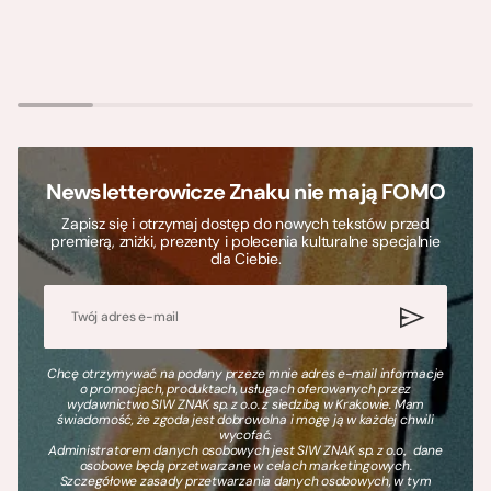
Newsletterowicze Znaku nie mają FOMO
Zapisz się i otrzymaj dostęp do nowych tekstów przed
premierą, zniżki, prezenty i polecenia kulturalne specjalnie
dla Ciebie.
Chcę otrzymywać na podany przeze mnie adres e-mail informacje
o promocjach, produktach, usługach oferowanych przez
wydawnictwo SIW ZNAK sp. z o.o. z siedzibą w Krakowie. Mam
świadomość, że zgoda jest dobrowolna i mogę ją w każdej chwili
wycofać.
Administratorem danych osobowych jest SIW ZNAK sp. z o.o., dane
osobowe będą przetwarzane w celach marketingowych.
Szczegółowe zasady przetwarzania danych osobowych, w tym