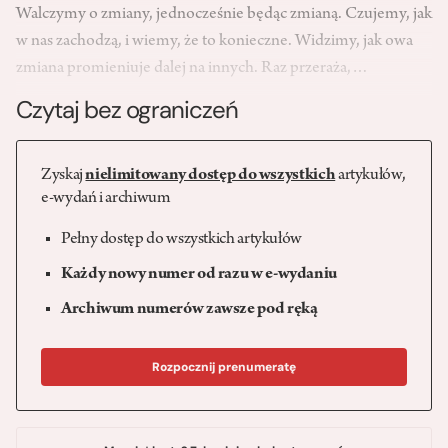
Walczymy o zmiany, jednocześnie będąc zmianą. Czujemy, jak
w nas zachodzą, i wiemy, że to konieczne. Widzimy, jak owa
zmiana promieniuje dalej na innych. Raz przeraża,…
Czytaj bez ograniczeń
Zyskaj
nielimitowany dostęp do wszystkich
artykułów,
e-wydań i archiwum
Pełny dostęp do wszystkich artykułów
Każdy nowy numer od razu w e-wydaniu
Archiwum numerów zawsze pod ręką
Rozpocznij prenumeratę