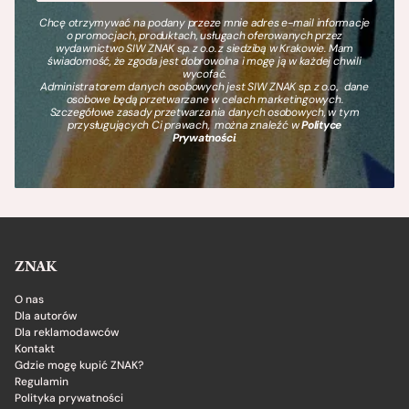
Chcę otrzymywać na podany przeze mnie adres e-mail informacje
o promocjach, produktach, usługach oferowanych przez
wydawnictwo SIW ZNAK sp. z o.o. z siedzibą w Krakowie. Mam
świadomość, że zgoda jest dobrowolna i mogę ją w każdej chwili
wycofać.
Administratorem danych osobowych jest SIW ZNAK sp. z o.o., dane
osobowe będą przetwarzane w celach marketingowych.
Szczegółowe zasady przetwarzania danych osobowych, w tym
przysługujących Ci prawach, można znaleźć w
Polityce
Prywatności
.
ZNAK
O nas
Dla autorów
Dla reklamodawców
Kontakt
Gdzie mogę kupić ZNAK?
Regulamin
Polityka prywatności