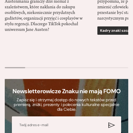
Austenmania graniczy dziś niemal z
przypomina, że po
szaleństwem, które nakłania do zakupu
zmienić człowieka d
osobliwych, niekoniecznie przydatnych
przestanie być sta
gadżetów, organizacji przyjęć i cosplayów w
narcystycznym pro
stylu regencji. Dlaczego TikTok pokochał
uniwersum Jane Austen?
Kadry znaki szcze
Newsletterowicze Znaku nie mają FOMO
Zapisz się i otrzymaj dostęp do nowych tekstów przed
premierą, zniżki, prezenty i polecenia kulturalne specjalnie
dla Ciebie.