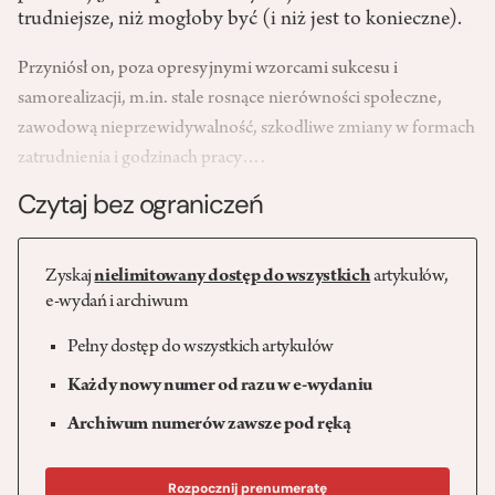
trudniejsze, niż mogłoby być (i niż jest to konieczne).
Przyniósł on, poza opresyjnymi wzorcami sukcesu i
samorealizacji, m.in. stale rosnące nierówności społeczne,
zawodową nieprzewidywalność, szkodliwe zmiany w formach
zatrudnienia i godzinach pracy….
Czytaj bez ograniczeń
Zyskaj
nielimitowany dostęp do wszystkich
artykułów,
e-wydań i archiwum
Pełny dostęp do wszystkich artykułów
Każdy nowy numer od razu w e-wydaniu
Archiwum numerów zawsze pod ręką
Rozpocznij prenumeratę