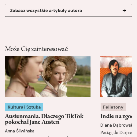
Zobacz wszystkie artykuły autora
Może Cię zainteresować
Kultura i Sztuka
Felietony
Austenmania. Dlaczego TikTok
Indie na zgod
pokochał Jane Austen
Diana Dąbrowska
Anna Śliwińska
Pociąg do Darjeeli