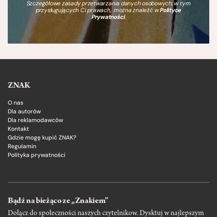
Szczegółowe zasady przetwarzania danych osobowych, w tym
przysługujących Ci prawach, można znaleźć w
Polityce
Prywatności
.
ZNAK
O nas
Dla autorów
Dla reklamodawców
Kontakt
Gdzie mogę kupić ZNAK?
Regulamin
Polityka prywatności
Bądź na bieżąco ze „Znakiem”
Dołącz do społeczności naszych czytelnikow. Dysktuj w najlepszym