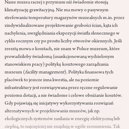
Nasze muzea raczej z przymusu niż świadomie stosują
klimatyzację grawitacyjną. Nie ma mowy o pasywnym
strefowaniu temperatury magazynów muzealnych m.in. przez
zindywidualizowane projektowanie grubości ścian, kąta ich
nachylenia, uwzględniania ekspozycji światła słonecznego w
cyklu rocznym czy po prostu liczby otworów okiennych. Jeśli
zresztą mowa o kosztach, nie znam w Polsce muzeum, które
prowadziłoby świadomą (usankcjonowaną wydzielonym
stanowiskiem pracy) politykę kosztowego zarządzania
muzeum (
facility management
). Polityka finansowa tych
placówek to jeszcze inna kwestia, ale na poziomie
infrastruktury jest rozwiązywana przez ręczne regulowanie
poziomu dotacji, a nie świadome i celowe obniżanie kosztów.
Gdy pojawiają się inicjatywy wykorzystywania rozwiązań
alternatywnych w projektowaniu muzeów, jak np.
ekologicznych systemów zasilania w energię elektryczną lub
cieplną, to najczęściej nie znajdują w ogóle zrozumienia. Tak