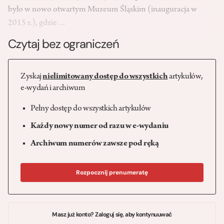
było w nowo otwartym Muzeum Śląskim (inauguracja w
2015 r.), gdzie…
Czytaj bez ograniczeń
Zyskaj
nielimitowany dostęp do wszystkich
artykułów,
e-wydań i archiwum
Pełny dostęp do wszystkich artykułów
Każdy nowy numer od razu w e-wydaniu
Archiwum numerów zawsze pod ręką
Rozpocznij prenumeratę
Masz już konto? Zaloguj się, aby kontynuuwać