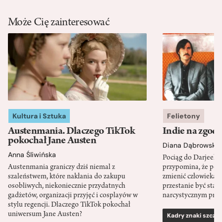
Może Cię zainteresować
Kultura i Sztuka
Felietony
Austenmania. Dlaczego TikTok
Indie na zgod
pokochał Jane Austen
Diana Dąbrowska
Anna Śliwińska
Pociąg do Darjeeli
Austenmania graniczy dziś niemal z
przypomina, że po
szaleństwem, które nakłania do zakupu
zmienić człowieka d
osobliwych, niekoniecznie przydatnych
przestanie być sta
gadżetów, organizacji przyjęć i cosplayów w
narcystycznym pro
stylu regencji. Dlaczego TikTok pokochał
uniwersum Jane Austen?
Kadry znaki szcze