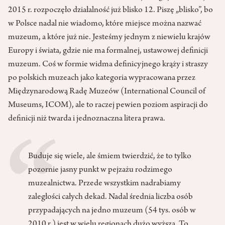
2015 r. rozpoczęło działalność już blisko 12. Piszę „blisko”, bo
w Polsce nadal nie wiadomo, które miejsce można nazwać
muzeum, a które już nie. Jesteśmy jednym z niewielu krajów
Europy i świata, gdzie nie ma formalnej, ustawowej definicji
muzeum. Coś w formie widma definicyjnego krąży i straszy
po polskich muzeach jako kategoria wypracowana przez
Międzynarodową Radę Muzeów (International Council of
Museums, ICOM), ale to raczej pewien poziom aspiracji do
definicji niż twarda i jednoznaczna litera prawa.
Buduje się wiele, ale śmiem twierdzić, że to tylko
pozornie jasny punkt w pejzażu rodzimego
muzealnictwa. Przede wszystkim nadrabiamy
zaległości całych dekad. Nadal średnia liczba osób
przypadających na jedno muzeum (54 tys. osób w
2010 r.) jest w wielu regionach dużo wyższa. To