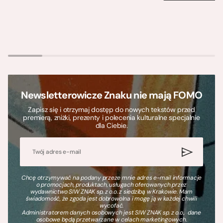
Newsletterowicze Znaku nie mają FOMO
Zapisz się i otrzymaj dostęp do nowych tekstów przed
premierą, zniżki, prezenty i polecenia kulturalne specjalnie
dla Ciebie.
Chcę otrzymywać na podany przeze mnie adres e-mail informacje
o promocjach, produktach, usługach oferowanych przez
wydawnictwo SIW ZNAK sp. z o.o. z siedzibą w Krakowie. Mam
świadomość, że zgoda jest dobrowolna i mogę ją w każdej chwili
wycofać.
Administratorem danych osobowych jest SIW ZNAK sp. z o.o., dane
osobowe będą przetwarzane w celach marketingowych.