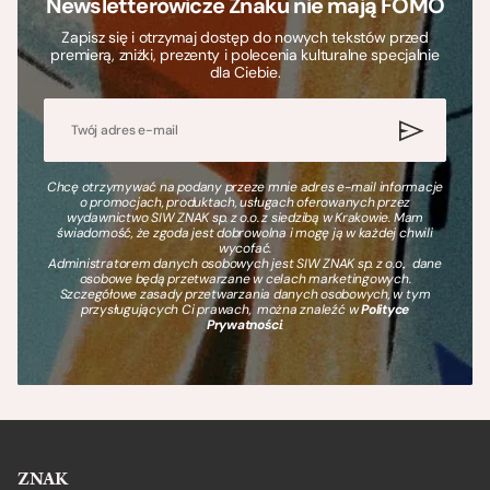
Newsletterowicze Znaku nie mają FOMO
Zapisz się i otrzymaj dostęp do nowych tekstów przed
premierą, zniżki, prezenty i polecenia kulturalne specjalnie
dla Ciebie.
Chcę otrzymywać na podany przeze mnie adres e-mail informacje
o promocjach, produktach, usługach oferowanych przez
wydawnictwo SIW ZNAK sp. z o.o. z siedzibą w Krakowie. Mam
świadomość, że zgoda jest dobrowolna i mogę ją w każdej chwili
wycofać.
Administratorem danych osobowych jest SIW ZNAK sp. z o.o., dane
osobowe będą przetwarzane w celach marketingowych.
Szczegółowe zasady przetwarzania danych osobowych, w tym
przysługujących Ci prawach, można znaleźć w
Polityce
Prywatności
.
ZNAK