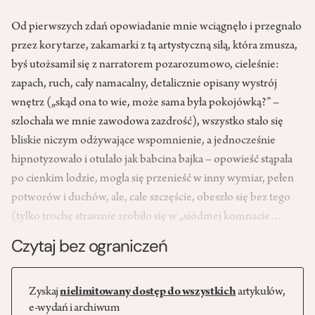
Od pierwszych zdań opowiadanie mnie wciągnęło i przegnało
przez korytarze, zakamarki z tą artystyczną siłą, która zmusza,
byś utożsamił się z narratorem pozarozumowo, cieleśnie:
zapach, ruch, cały namacalny, detalicznie opisany wystrój
wnętrz („skąd ona to wie, może sama była pokojówką?” –
szlochała we mnie zawodowa zazdrość), wszystko stało się
bliskie niczym odżywające wspomnienie, a jednocześnie
hipnotyzowało i otulało jak babcina bajka – opowieść stąpała
po cienkim lodzie, mogła się przenieść w inny wymiar, pełen
potworów i duchów, ale, całe szczęście, obeszło się bez tego
(tylko trochę strasznie zrobiło się w „siódmej komnacie…
Czytaj bez ograniczeń
Zyskaj
nielimitowany dostęp do wszystkich
artykułów,
e-wydań i archiwum