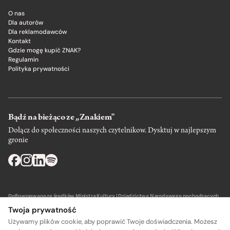
O nas
Dla autorów
Dla reklamodawców
Kontakt
Gdzie mogę kupić ZNAK?
Regulamin
Polityka prywatności
Bądź na bieżąco ze „Znakiem”
Dołącz do społeczności naszych czytelnikow. Dysktuj w najlepszym
gronie
Dofinansowano ze środków Ministra Kultury i Dziedzictwa Narodowego pochodzących
z Funduszu Promocji Kultury – państwowego funduszu celowego.
Twoja prywatność
Używamy plików cookie, aby poprawić Twoje doświadczenia. Możesz