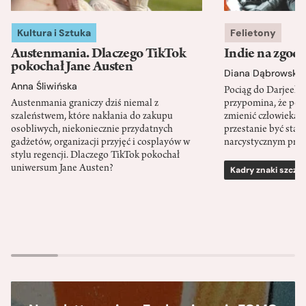
Kultura i Sztuka
Felietony
Austenmania. Dlaczego TikTok
Indie na zgod
pokochał Jane Austen
Diana Dąbrowska
Anna Śliwińska
Pociąg do Darjeeli
Austenmania graniczy dziś niemal z
przypomina, że po
szaleństwem, które nakłania do zakupu
zmienić człowieka d
osobliwych, niekoniecznie przydatnych
przestanie być sta
gadżetów, organizacji przyjęć i cosplayów w
narcystycznym pro
stylu regencji. Dlaczego TikTok pokochał
uniwersum Jane Austen?
Kadry znaki szcze