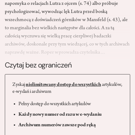
napomyka o relacjach Lutra z ojcem (s. 74) albo próbuje
psychologizować, wywodząc lęk Lutra przed boską
wszechmocą z doświadczeń górników w Mansfeld (s. 43), ale
to marginalia bez wielkich następstw dla całości. A za tą
całością wyczuwa się wielką pracę cierpliwej badaczki
archiwów, doskonale przy tym wiedzącej, co w tych archiwach
naprawdę ważne. Roper wprowadza czytelnika…
Czytaj bez ograniczeń
Zyskaj
nielimitowany dostęp do wszystkich
artykułów,
e-wydań i archiwum
Pełny dostęp do wszystkich artykułów
Każdy nowy numer od razu w e-wydaniu
Archiwum numerów zawsze pod ręką