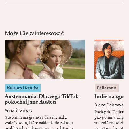
Może Cię zainteresować
Kultura i Sztuka
Felietony
Austenmania. Dlaczego TikTok
Indie na zgod
pokochał Jane Austen
Diana Dąbrowska
Anna Śliwińska
Pociąg do Darjeeli
Austenmania graniczy dziś niemal z
przypomina, że po
szaleństwem, które nakłania do zakupu
zmienić człowieka d
osobliwych, niekoniecznie przydatnych
przestanie być sta