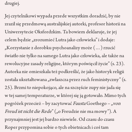
drugiej.
Jej czytelnikowi wypada przede wszystkim doradzić, by nie
zraził się przedmową australijskiej autorki, profesor historii na
Uniwersytecie Oksfordzkim. Ta bowiem deklaruje, że jej
celem będzie „zrozumieć Lutra jako człowieka” i dodaje:
„Korzystanie z dorobku psychoanalizy może (…) rzucić
światło nie tylko na samego Lutra jako człowieka, ale także na
rewolucyjne zasady religijne, którym poświęcił życie” (s. 23).
Autorka nie omieszkała też podkreślić, że jako historyk religii
została ukształtowana „zwłaszcza przez ruch feministyczny” (s.
25). Brzmi to niepokojąco, ale na szczęście zupy nie jada się
w tej samej temperaturze, w której się ją gotowało. Mimo tych
pogróżek przecież – by zacytować
Fausta
Goethego – „
von
Freud ist nicht die Rede
” („o Freudzie nie ma mowy”). A
przynajmniej jest jej bardzo niewiele. Od czasu do czasu
Roper przypomina sobie o tych obietnicach i coś tam