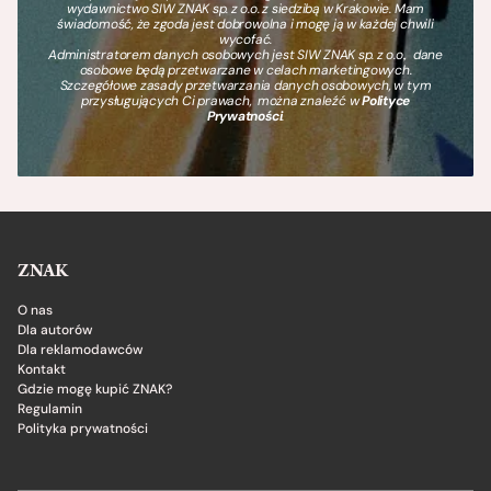
wydawnictwo SIW ZNAK sp. z o.o. z siedzibą w Krakowie. Mam
świadomość, że zgoda jest dobrowolna i mogę ją w każdej chwili
wycofać.
Administratorem danych osobowych jest SIW ZNAK sp. z o.o., dane
osobowe będą przetwarzane w celach marketingowych.
Szczegółowe zasady przetwarzania danych osobowych, w tym
przysługujących Ci prawach, można znaleźć w
Polityce
Prywatności
.
ZNAK
O nas
Dla autorów
Dla reklamodawców
Kontakt
Gdzie mogę kupić ZNAK?
Regulamin
Polityka prywatności