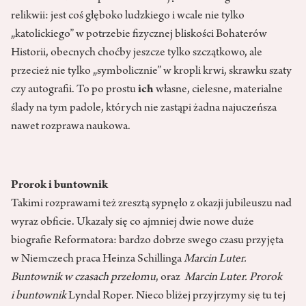
relikwii: jest coś głęboko ludzkiego i wcale nie tylko
„katolickiego” w potrzebie fizycznej bliskości Bohaterów
Historii, obecnych choćby jeszcze tylko szczątkowo, ale
przecież nie tylko „symbolicznie” w kropli krwi, skrawku szaty
czy autografii. To po prostu
ich
własne, cielesne, materialne
ślady na tym padole, których nie zastąpi żadna najuczeńsza
nawet rozprawa naukowa.
Prorok i buntownik
Takimi rozprawami też zresztą sypnęło z okazji jubileuszu nad
wyraz obficie. Ukazały się co ajmniej dwie nowe duże
biografie Reformatora: bardzo dobrze swego czasu przyjęta
w Niemczech praca Heinza Schillinga
Marcin Luter.
Buntownik w czasach przełomu
, oraz
Marcin Luter. Prorok
i buntownik
Lyndal Roper. Nieco bliżej przyjrzymy się tu tej