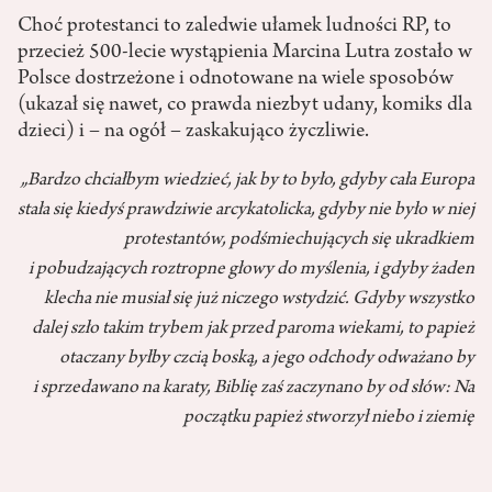
Choć protestanci to zaledwie ułamek ludności RP, to
przecież 500-lecie wystąpienia Marcina Lutra zostało w
Polsce dostrzeżone i odnotowane na wiele sposobów
(ukazał się nawet, co prawda niezbyt udany, komiks dla
dzieci) i – na ogół – zaskakująco życzliwie.
„Bardzo chciałbym wiedzieć, jak by to było, gdyby cała Europa
stała się kiedyś prawdziwie arcykatolicka, gdyby nie było w niej
protestantów, podśmiechujących się ukradkiem
i pobudzających roztropne głowy do myślenia, i gdyby żaden
klecha nie musiał się już niczego wstydzić. Gdyby wszystko
dalej szło takim trybem jak przed paroma wiekami, to papież
otaczany byłby czcią boską, a jego odchody odważano by
i sprzedawano na karaty, Biblię zaś zaczynano by od słów: Na
początku papież stworzył niebo i ziemię