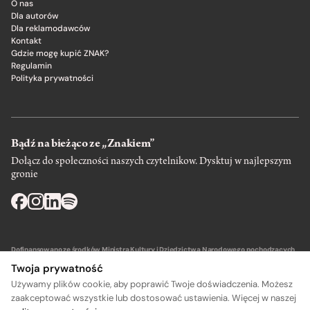
O nas
Dla autorów
Dla reklamodawców
Kontakt
Gdzie mogę kupić ZNAK?
Regulamin
Polityka prywatności
Bądź na bieżąco ze „Znakiem”
Dołącz do społeczności naszych czytelnikow. Dysktuj w najlepszym
gronie
Dofinansowano ze środków Ministra Kultury i Dziedzictwa Narodowego pochodzących
z Funduszu Promocji Kultury – państwowego funduszu celowego.
Twoja prywatność
Używamy plików cookie, aby poprawić Twoje doświadczenia. Możesz
zaakceptować wszystkie lub dostosować ustawienia. Więcej w naszej