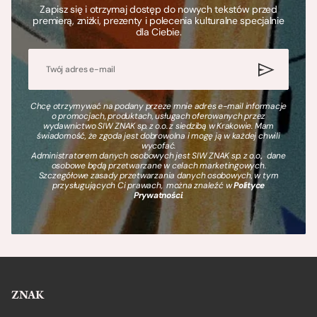
Zapisz się i otrzymaj dostęp do nowych tekstów przed
premierą, zniżki, prezenty i polecenia kulturalne specjalnie
dla Ciebie.
Chcę otrzymywać na podany przeze mnie adres e-mail informacje
o promocjach, produktach, usługach oferowanych przez
wydawnictwo SIW ZNAK sp. z o.o. z siedzibą w Krakowie. Mam
świadomość, że zgoda jest dobrowolna i mogę ją w każdej chwili
wycofać.
Administratorem danych osobowych jest SIW ZNAK sp. z o.o., dane
osobowe będą przetwarzane w celach marketingowych.
Szczegółowe zasady przetwarzania danych osobowych, w tym
przysługujących Ci prawach, można znaleźć w
Polityce
Prywatności
.
ZNAK