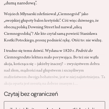
„dumą narodową”.
Wojciech Młynarski zdefiniował „Ciemnogród” jako
„swojskiej głupoty balon kretyński”. Cóż więc dziwnego, że
obecną polską Downing Street lud nazwał „ulicą
Ciemnogrodzką”? Ale kto czytał samą powieść Stanisława
Kostki Potockiego, proszę podnieść rękę. Otóż to: nie widzę.
I trudno się temu dziwić. Wydana w 1820 r.
Podróż do
Ciemnogrodu
to lektura mało porywająca. Bo też nie wątła
akcja, kończąca się – jakżeby inaczej? – zwycięstwem dobra
nad złem, mądrości nad głupstwem i szczęśliwym
małżeństwem dwojga bohaterów, jest w niej najistotniejsza. Ta
akcja oparta jest zresztą na dobrze znanym i…
Czytaj bez ograniczeń