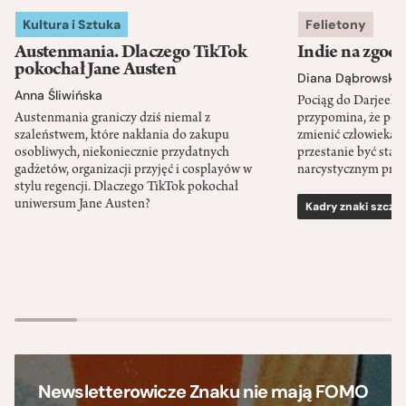
Kultura i Sztuka
Felietony
Austenmania. Dlaczego TikTok
Indie na zgod
pokochał Jane Austen
Diana Dąbrowska
Anna Śliwińska
Pociąg do Darjeeli
Austenmania graniczy dziś niemal z
przypomina, że po
szaleństwem, które nakłania do zakupu
zmienić człowieka d
osobliwych, niekoniecznie przydatnych
przestanie być sta
gadżetów, organizacji przyjęć i cosplayów w
narcystycznym pro
stylu regencji. Dlaczego TikTok pokochał
uniwersum Jane Austen?
Kadry znaki szcze
Newsletterowicze Znaku nie mają FOMO